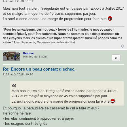
20 août 2018, 21:31
M
e
Mais non tout va bien, l'irrégularité est en baisse par rapport à Juillet 2017
s
et ce malgré la moyenne de 45 trains supprimés par jour.
s
a
La sncf a donc encore une marge de progression pour faire pire
g
e
"Pour les privatiseurs, ces nouveaux héros de l'humanité, le mot voyageur
semble déplacé, peut-être subversif. Nous ne sommes plus des personnes ou
des citoyens mais les clients d'un lupanar transparent surveillé par des caméras
vidéo."
Luis Sepulveda,
Dernières nouvelles du Sud
D-prime
Citatio
Membre de SaDur
Re: Encore un beau constat d'echec.
21 août 2018, 10:36
M
e
s
s
a
Mais non tout va bien, l'irrégularité est en baisse par rapport à Juillet
g
2017 et ce malgré la moyenne de 45 trains supprimés par jour.
e
La sncf a donc encore une marge de progression pour faire pire
Et pourquoi la pétaudière se casserait le cul à faire mieux?
Personne ne râle:
- les élus continuent à approuver et à payer
- les usagers sont résignés