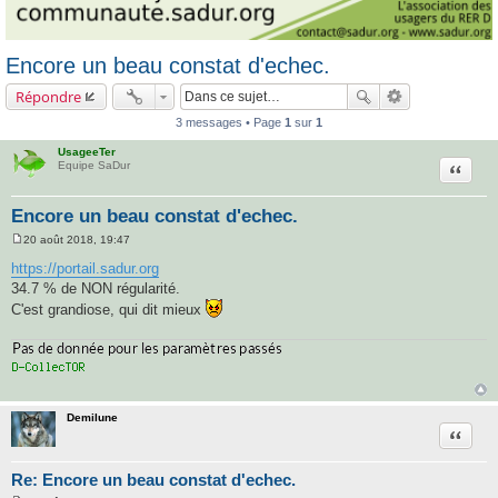
Encore un beau constat d'echec.
Répondre
3 messages • Page
1
sur
1
UsageeTer
Citatio
Equipe SaDur
Encore un beau constat d'echec.
20 août 2018, 19:47
M
e
https://portail.sadur.org
s
34.7 % de NON régularité.
s
a
C'est grandiose, qui dit mieux
g
e
Demilune
Citatio
Re: Encore un beau constat d'echec.