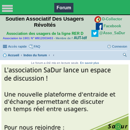
Forum
Soutien Associatif Des Usagers
D-Collector
Révoltés
Facebook
@Asso_SaDur
Association des usagers de la ligne RER D
AUT-Idf
Association loi 1901 N° W912003463 -
Membre de l'
Accès rapide
FAQ
Connexion
Accueil
Index du forum
ec
Le forum a été mis en lecture seule.
En savoir plus
her
ch
er