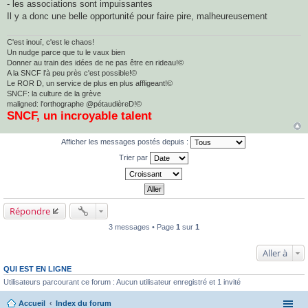
- les associations sont impuissantes
Il y a donc une belle opportunité pour faire pire, malheureusement
C'est inouï, c'est le chaos!
Un nudge parce que tu le vaux bien
Donner au train des idées de ne pas être en rideau!©
A la SNCF l'à peu près c'est possible!©
Le ROR D, un service de plus en plus affligeant!©
SNCF: la culture de la grève
maligned: l'orthographe @pétaudièreD!©
SNCF, un incroyable talent
Afficher les messages postés depuis :
Trier par
Répondre
3 messages • Page
1
sur
1
Aller à
QUI EST EN LIGNE
Utilisateurs parcourant ce forum : Aucun utilisateur enregistré et 1 invité
Accueil
Index du forum