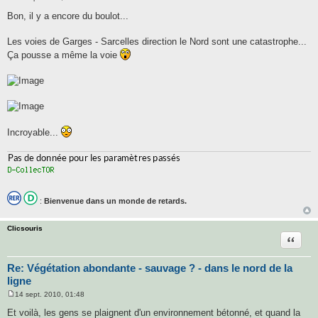
M
e
Bon, il y a encore du boulot...
s
s
a
Les voies de Garges - Sarcelles direction le Nord sont une catastrophe...
g
Ça pousse a même la voie
e
Incroyable...
:
Bienvenue dans un monde de retards.
Clicsouris
Citatio
Re: Végétation abondante - sauvage ? - dans le nord de la
ligne
14 sept. 2010, 01:48
M
e
Et voilà, les gens se plaignent d'un environnement bétonné, et quand la
s