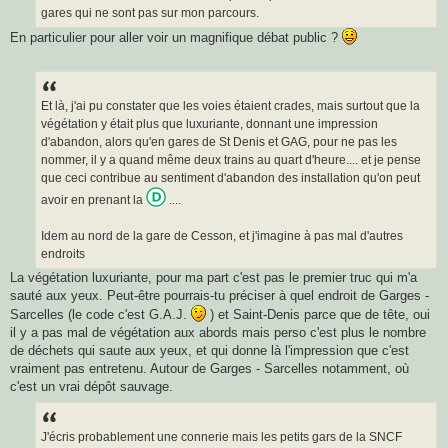
g
gares qui ne sont pas sur mon parcours.
e
En particulier pour aller voir un magnifique débat public ?
Et là, j'ai pu constater que les voies étaient crades, mais surtout que la
végétation y était plus que luxuriante, donnant une impression
d'abandon, alors qu'en gares de St Denis et GAG, pour ne pas les
nommer, il y a quand même deux trains au quart d'heure.... et je pense
que ceci contribue au sentiment d'abandon des installation qu'on peut
avoir en prenant la
....
Idem au nord de la gare de Cesson, et j'imagine à pas mal d'autres
endroits
La végétation luxuriante, pour ma part c'est pas le premier truc qui m'a
sauté aux yeux. Peut-être pourrais-tu préciser à quel endroit de Garges -
Sarcelles (le code c'est G.A.J.
) et Saint-Denis parce que de tête, oui
il y a pas mal de végétation aux abords mais perso c'est plus le nombre
de déchets qui saute aux yeux, et qui donne là l'impression que c'est
vraiment pas entretenu. Autour de Garges - Sarcelles notamment, où
c'est un vrai dépôt sauvage.
J'écris probablement une connerie mais les petits gars de la SNCF