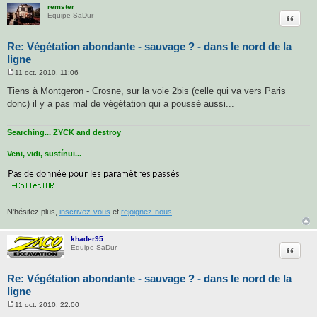
remster
Citatio
Equipe SaDur
Re: Végétation abondante - sauvage ? - dans le nord de la
ligne
11 oct. 2010, 11:06
M
e
Tiens à Montgeron - Crosne, sur la voie 2bis (celle qui va vers Paris
s
donc) il y a pas mal de végétation qui a poussé aussi...
s
a
g
e
Searching... ZYCK and destroy
Veni, vidi, sustínui...
N'hésitez plus,
inscrivez-vous
et
rejoignez-nous
khader95
Citatio
Equipe SaDur
Re: Végétation abondante - sauvage ? - dans le nord de la
ligne
11 oct. 2010, 22:00
M