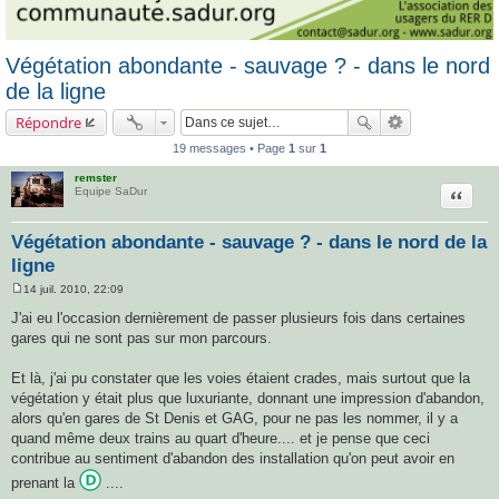
Végétation abondante - sauvage ? - dans le nord
de la ligne
Répondre
19 messages • Page
1
sur
1
remster
Citatio
Equipe SaDur
Végétation abondante - sauvage ? - dans le nord de la
ligne
14 juil. 2010, 22:09
M
e
J'ai eu l'occasion dernièrement de passer plusieurs fois dans certaines
s
gares qui ne sont pas sur mon parcours.
s
a
g
Et là, j'ai pu constater que les voies étaient crades, mais surtout que la
e
végétation y était plus que luxuriante, donnant une impression d'abandon,
alors qu'en gares de St Denis et GAG, pour ne pas les nommer, il y a
quand même deux trains au quart d'heure.... et je pense que ceci
contribue au sentiment d'abandon des installation qu'on peut avoir en
prenant la
....