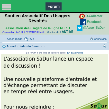
Forum
Soutien Associatif Des Usagers
D-Collector
Révoltés
Facebook
@Asso_SaDur
Association des usagers de la ligne RER D
AUT-Idf
Association loi 1901 N° W912003463 -
Membre de l'
Accès rapide
FAQ
Connexion
Accueil
Index du forum
ec
Le forum a été mis en lecture seule.
En savoir plus
her
ch
er