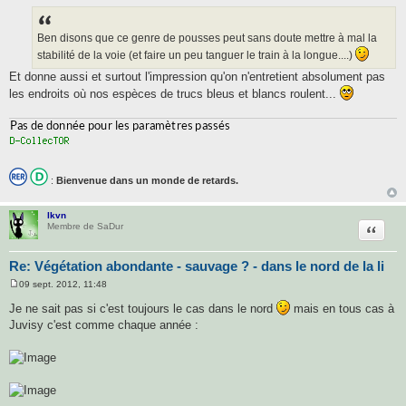
e
s
s
a
Ben disons que ce genre de pousses peut sans doute mettre à mal la
g
stabilité de la voie (et faire un peu tanguer le train à la longue....)
e
Et donne aussi et surtout l'impression qu'on n'entretient absolument pas
les endroits où nos espèces de trucs bleus et blancs roulent...
:
Bienvenue dans un monde de retards.
lkvn
Citatio
Membre de SaDur
Re: Végétation abondante - sauvage ? - dans le nord de la li
09 sept. 2012, 11:48
M
e
Je ne sait pas si c'est toujours le cas dans le nord
mais en tous cas à
s
Juvisy c'est comme chaque année :
s
a
g
e