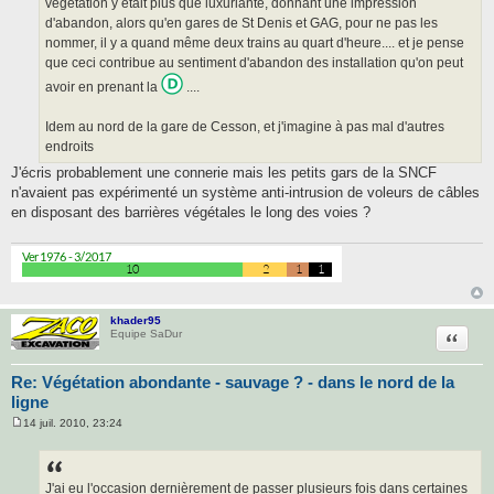
végétation y était plus que luxuriante, donnant une impression
d'abandon, alors qu'en gares de St Denis et GAG, pour ne pas les
nommer, il y a quand même deux trains au quart d'heure.... et je pense
que ceci contribue au sentiment d'abandon des installation qu'on peut
avoir en prenant la
....
Idem au nord de la gare de Cesson, et j'imagine à pas mal d'autres
endroits
J'écris probablement une connerie mais les petits gars de la SNCF
n'avaient pas expérimenté un système anti-intrusion de voleurs de câbles
en disposant des barrières végétales le long des voies ?
khader95
Citatio
Equipe SaDur
Re: Végétation abondante - sauvage ? - dans le nord de la
ligne
14 juil. 2010, 23:24
M
e
s
s
a
J'ai eu l'occasion dernièrement de passer plusieurs fois dans certaines