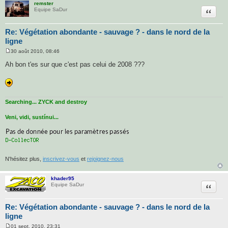
remster
Citatio
Equipe SaDur
Re: Végétation abondante - sauvage ? - dans le nord de la
ligne
30 août 2010, 08:46
M
e
Ah bon t'es sur que c'est pas celui de 2008 ???
s
s
a
g
e
Searching... ZYCK and destroy
Veni, vidi, sustínui...
N'hésitez plus,
inscrivez-vous
et
rejoignez-nous
khader95
Citatio
Equipe SaDur
Re: Végétation abondante - sauvage ? - dans le nord de la
ligne
01 sept. 2010, 23:31