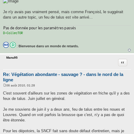
Je n'y avais pas vraiment pensé, mais comme FrançoisL le suggérait
dans un autre topic, un feu de talus est vite arrivé...
:
Bienvenue dans un monde de retards.
Manu95
Citatio
Re: Végétation abondante - sauvage ? - dans le nord de la
ligne
06 août 2010, 01:28
M
e
C'est souvent d'ailleurs sur les zones de végétation en friche qu'il y a des
s
feux de talus. Juin juillet en général.
s
a
g
Je me souviens de juin il y a deux ans, feu de talus entre les noues et
e
Louvres. Quand on voit parfois la brousse que c'est, n’y a pas de quoi
être étonnée.
Pour les dépotoirs, la SNCF fait sans doute défaut d'entretien, mais je