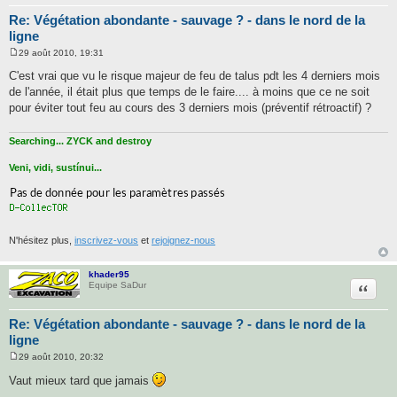
Re: Végétation abondante - sauvage ? - dans le nord de la
ligne
29 août 2010, 19:31
M
e
C'est vrai que vu le risque majeur de feu de talus pdt les 4 derniers mois
s
de l'année, il était plus que temps de le faire.... à moins que ce ne soit
s
a
pour éviter tout feu au cours des 3 derniers mois (préventif rétroactif) ?
g
e
Searching... ZYCK and destroy
Veni, vidi, sustínui...
N'hésitez plus,
inscrivez-vous
et
rejoignez-nous
khader95
Citatio
Equipe SaDur
Re: Végétation abondante - sauvage ? - dans le nord de la
ligne
29 août 2010, 20:32
M
e
Vaut mieux tard que jamais
s
s