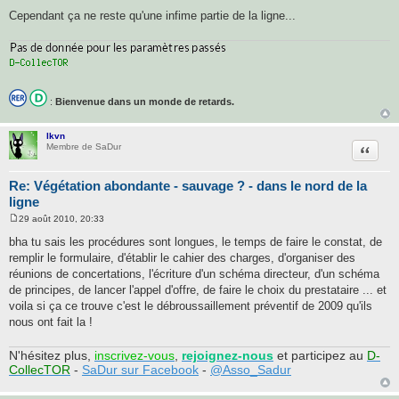
a
Cependant ça ne reste qu'une infime partie de la ligne...
g
e
:
Bienvenue dans un monde de retards.
lkvn
Citatio
Membre de SaDur
Re: Végétation abondante - sauvage ? - dans le nord de la
ligne
29 août 2010, 20:33
M
e
bha tu sais les procédures sont longues, le temps de faire le constat, de
s
remplir le formulaire, d'établir le cahier des charges, d'organiser des
s
a
réunions de concertations, l'écriture d'un schéma directeur, d'un schéma
g
de principes, de lancer l'appel d'offre, de faire le choix du prestataire ... et
e
voila si ça ce trouve c'est le débroussaillement préventif de 2009 qu'ils
nous ont fait la !
N'hésitez plus,
inscrivez-vous
,
rejoignez-nous
et participez au
D-
CollecTOR
-
SaDur sur Facebook
-
@Asso_Sadur