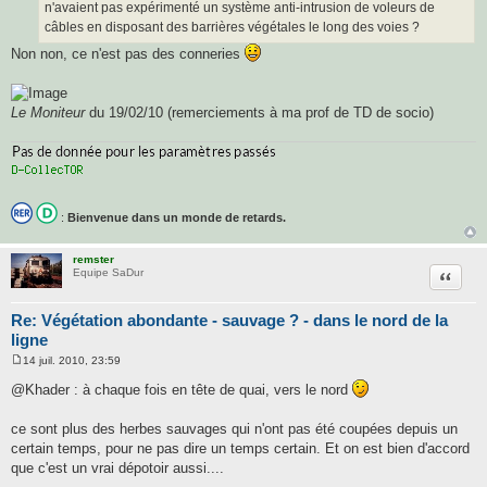
n'avaient pas expérimenté un système anti-intrusion de voleurs de
câbles en disposant des barrières végétales le long des voies ?
Non non, ce n'est pas des conneries
Le Moniteur
du 19/02/10 (remerciements à ma prof de TD de socio)
:
Bienvenue dans un monde de retards.
remster
Citatio
Equipe SaDur
Re: Végétation abondante - sauvage ? - dans le nord de la
ligne
14 juil. 2010, 23:59
M
e
@Khader : à chaque fois en tête de quai, vers le nord
s
s
a
ce sont plus des herbes sauvages qui n'ont pas été coupées depuis un
g
certain temps, pour ne pas dire un temps certain. Et on est bien d'accord
e
que c'est un vrai dépotoir aussi....