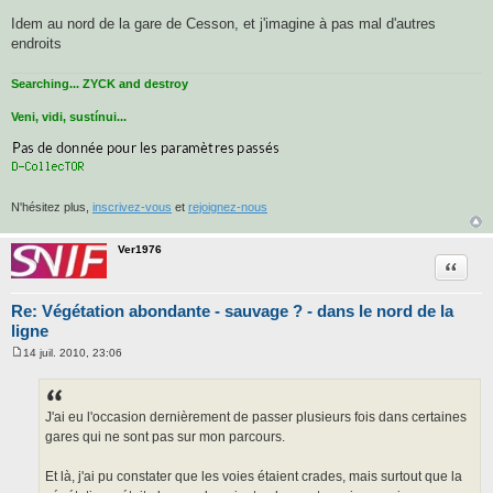
Idem au nord de la gare de Cesson, et j'imagine à pas mal d'autres
endroits
Searching... ZYCK and destroy
Veni, vidi, sustínui...
N'hésitez plus,
inscrivez-vous
et
rejoignez-nous
Ver1976
Citatio
Re: Végétation abondante - sauvage ? - dans le nord de la
ligne
14 juil. 2010, 23:06
M
e
s
s
a
J'ai eu l'occasion dernièrement de passer plusieurs fois dans certaines
g
gares qui ne sont pas sur mon parcours.
e
Et là, j'ai pu constater que les voies étaient crades, mais surtout que la