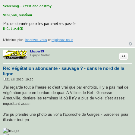
Searching... ZYCK and destroy
Veni, vidi, sustínui...
N'hésitez plus,
inscrivez-vous
et
rejoignez-nous
khader95
Citatio
Equipe SaDur
Re: Végétation abondante - sauvage ? - dans le nord de la
ligne
21 juil. 2010, 19:26
M
e
J'ai regardé tout à l'heure et c'est vrai que par endroits, il y a pas mal de
s
végétation juste en bordure de quai. A Villiers le Bel - Gonesse -
s
a
Arnouville, derrière les terminus là où il n'y a plus de voie, c'est assez
g
inquiétant aussi.
e
J'ai pu prendre une photo
au vol
à l'approche de Garges - Sarcelles pour
illustrer tout ça :