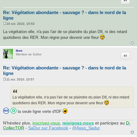
Re: Végétation abondante - sauvage ? - dans le nord de la
ligne
10 oct. 2010, 15:53
M
e
La végétation elle, n'a pas l'air de se plaindre du plan D8, ni des retard
s
quotidiens des RER. Mon règne pour devenir une fleur
.
s
a
g
e
lkvn
Citatio
Membre de SaDur
Re: Végétation abondante - sauvage ? - dans le nord de la
ligne
11 oct. 2010, 10:57
M
e
s
s
a
La végétation elle, n'a pas l'air de se plaindre du plan D8, ni des retard
g
quotidiens des RER. Mon règne pour devenir une fleur
.
e
la seule ligne verte d'IDF
N'hésitez plus,
inscrivez-vous
,
rejoignez-nous
et participez au
D-
CollecTOR
-
SaDur sur Facebook
-
@Asso_Sadur