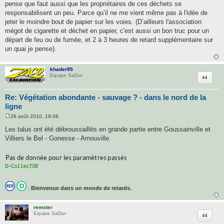
pense que faut aussi que les propriétaires de ces déchets se
responsabilisent un peu. Parce qu’il ne me vient même pas à l'idée de
jeter le moindre bout de papier sur les voies. (D’ailleurs l'association
mégot de cigarette et déchet en papier, c'est aussi un bon truc pour un
départ de feu ou de fumée, et 2 à 3 heures de retard supplémentaire sur
un quai je pense).
khader95
Citatio
Equipe SaDur
Re: Végétation abondante - sauvage ? - dans le nord de la
ligne
28 août 2010, 19:08
M
e
Les talus ont été débroussaillés en grande partie entre Goussainville et
s
Villiers le Bel - Gonesse - Arnouville.
s
a
g
e
:
Bienvenue dans un monde de retards.
remster
Citatio
Equipe SaDur