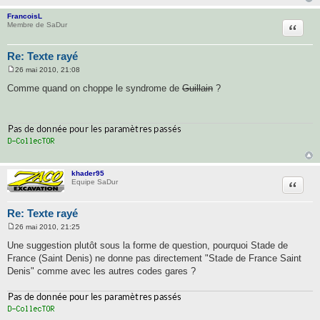
g
e
FrancoisL
Citatio
Membre de SaDur
Re: Texte rayé
26 mai 2010, 21:08
M
e
Comme quand on choppe le syndrome de
Guillain
?
s
s
a
g
e
khader95
Citatio
Equipe SaDur
Re: Texte rayé
26 mai 2010, 21:25
M
e
Une suggestion plutôt sous la forme de question, pourquoi Stade de
s
France (Saint Denis) ne donne pas directement "Stade de France Saint
s
a
Denis" comme avec les autres codes gares ?
g
e