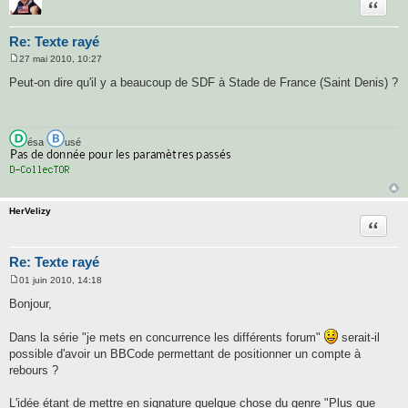
Citatio
Re: Texte rayé
27 mai 2010, 10:27
M
e
Peut-on dire qu'il y a beaucoup de SDF à Stade de France (Saint Denis) ?
s
s
a
g
e
ésa
usé
HerVelizy
Citatio
Re: Texte rayé
01 juin 2010, 14:18
M
e
Bonjour,
s
s
a
Dans la série "je mets en concurrence les différents forum"
serait-il
g
possible d'avoir un BBCode permettant de positionner un compte à
e
rebours ?
L'idée étant de mettre en signature quelque chose du genre "Plus que