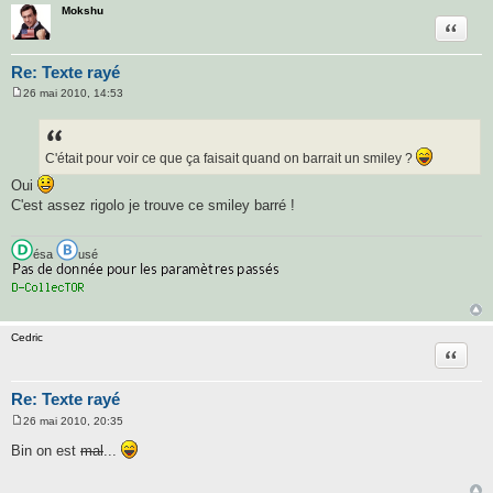
Mokshu
Citatio
Re: Texte rayé
26 mai 2010, 14:53
M
e
s
s
a
C'était pour voir ce que ça faisait quand on barrait un smiley ?
g
e
Oui
C'est assez rigolo je trouve ce smiley barré !
ésa
usé
Cedric
Citatio
Re: Texte rayé
26 mai 2010, 20:35
M
e
Bin on est
mal
...
s
s
a