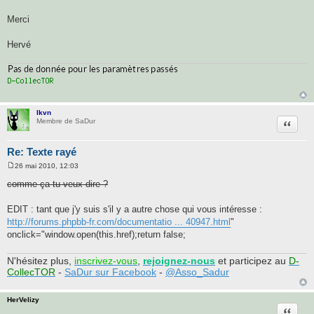
Merci
Hervé
lkvn
Citatio
Membre de SaDur
Re: Texte rayé
26 mai 2010, 12:03
M
e
comme ça tu veux dire ?
s
s
a
EDIT : tant que j'y suis s'il y a autre chose qui vous intéresse :
g
http://forums.phpbb-fr.com/documentatio ... 40947.html
"
e
onclick="window.open(this.href);return false;
N'hésitez plus,
inscrivez-vous
,
rejoignez-nous
et participez au
D-
CollecTOR
-
SaDur sur Facebook
-
@Asso_Sadur
HerVelizy
Citatio