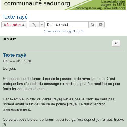
Texte rayé
Répondre
19 messages • Page
1
sur
1
HerVelizy
Citatio
Texte rayé
26 mai 2010, 10:39
M
e
Bonjour,
s
s
a
Sur beaucoup de forum il existe la possibilté de rayer un texte. C'est
g
pratique lors d'un édit du message (on voit ce qui a été modifié) ou pour
e
formuler certaines choses.
Par exemple un truc du genre [rayé] Rèves pas le trafic ne sera pas
normal avant la fin de l'heure de pointe [/rayé] Le trafic reprend
progressivement.
Ce serait possible sur ce forum aussi (ou ça l'est déjà et je n'ai pas trouvé
?)