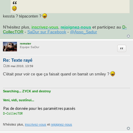
s
s
a
g
e
kessta ? tépaconten ?
N'hésitez plus,
inscrivez-vous
,
rejoignez-nous
et participez au
D-
CollecTOR
-
SaDur sur Facebook
-
@Asso_Sadur
remster
Citatio
Equipe SaDur
Re: Texte rayé
26 mai 2010, 13:59
M
e
C'était pour voir ce que ça faisait quand on barrait un smiley ?
s
s
a
g
e
Searching... ZYCK and destroy
Veni, vidi, sustínui...
N'hésitez plus,
inscrivez-vous
et
rejoignez-nous