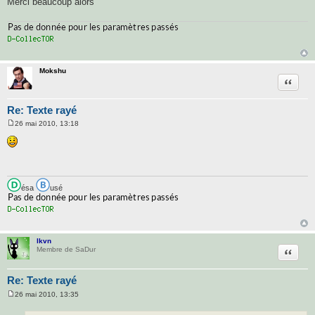
Merci beaucoup alors
Mokshu
Citatio
Re: Texte rayé
26 mai 2010, 13:18
M
e
s
s
a
g
e
ésa
usé
lkvn
Citatio
Membre de SaDur
Re: Texte rayé
26 mai 2010, 13:35
M
e