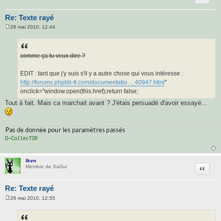
Re: Texte rayé
26 mai 2010, 12:44
M
e
s
s
a
comme ça tu veux dire ?
g
e
EDIT : tant que j'y suis s'il y a autre chose qui vous intéresse :
http://forums.phpbb-fr.com/documentatio ... 40947.html
"
onclick="window.open(this.href);return false;
Tout à fait. Mais ca marchait avant ? J'étais persuadé d'avoir essayé...
lkvn
Citatio
Membre de SaDur
Re: Texte rayé
26 mai 2010, 12:55
M
e
s
s