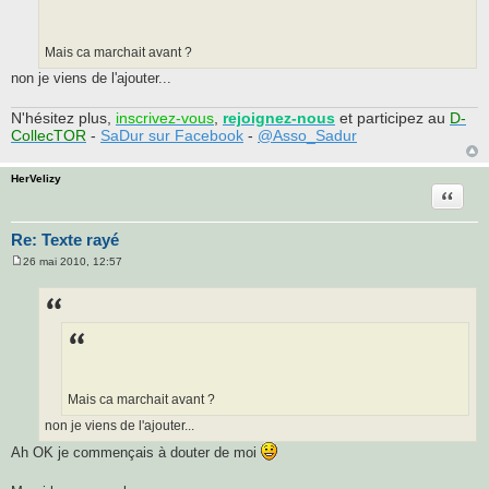
a
g
e
Mais ca marchait avant ?
non je viens de l'ajouter...
N'hésitez plus,
inscrivez-vous
,
rejoignez-nous
et participez au
D-
CollecTOR
-
SaDur sur Facebook
-
@Asso_Sadur
HerVelizy
Citatio
Re: Texte rayé
26 mai 2010, 12:57
M
e
s
s
a
g
e
Mais ca marchait avant ?
non je viens de l'ajouter...
Ah OK je commençais à douter de moi