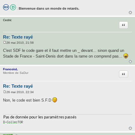
:
Bienvenue dans un monde de retards.
Cedric
Citatio
Re: Texte rayé
26 mai 2010, 21:58
M
e
C'est SDF le code gare et il faut mettre un _ devant... sinon quand un
s
Stade de France - Saint-Denis dort dans la rame on comprend pas...
s
a
g
e
FrancoisL
Citatio
Membre de SaDur
Re: Texte rayé
26 mai 2010, 22:34
M
e
Non, le code est bien S.F.D
s
s
a
g
e