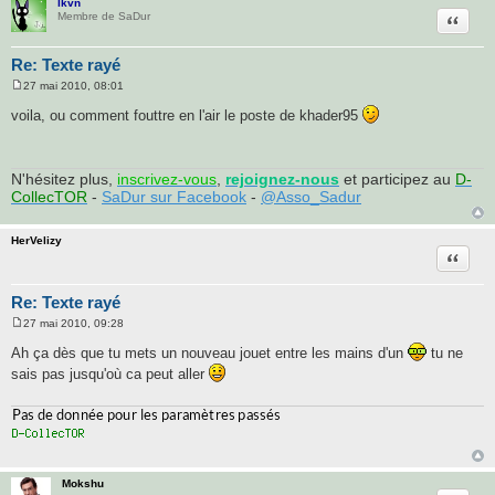
lkvn
Citatio
Membre de SaDur
Re: Texte rayé
27 mai 2010, 08:01
M
e
voila, ou comment fouttre en l'air le poste de khader95
s
s
a
g
e
N'hésitez plus,
inscrivez-vous
,
rejoignez-nous
et participez au
D-
CollecTOR
-
SaDur sur Facebook
-
@Asso_Sadur
HerVelizy
Citatio
Re: Texte rayé
27 mai 2010, 09:28
M
e
Ah ça dès que tu mets un nouveau jouet entre les mains d'un
tu ne
s
sais pas jusqu'où ca peut aller
s
a
g
e
Mokshu