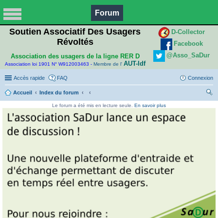
Forum
Soutien Associatif Des Usagers
D-Collector
Révoltés
Facebook
@Asso_SaDur
Association des usagers de la ligne RER D
AUT-Idf
Association loi 1901 N° W912003463 -
Membre de l'
Accès rapide
FAQ
Connexion
Accueil
Index du forum
ec
Le forum a été mis en lecture seule.
En savoir plus
her
ch
er