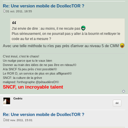
Re: Une version mobile de DcollecTOR ?
31 oct. 2011, 18:55
M
e
s
s
a
J'ai envie de dire : au moins, il ne recule pas
g
Plus sérieusement, on ne pourrait pas y aller à la bourrin et nettoyer le
e
code au fur et a mesure ?
Avec une telle méthode tu n'es pas près d'arriver au niveau 5 de CMM
C'est inouï, c'est le chaos!
Un nudge parce que tu le vaux bien
Donner au train des idées de ne pas être en rideau!©
A la SNCF l'à peu près c'est possible!©
Le ROR D, un service de plus en plus affligeant!©
SNCF: la culture de la grève
maligned: l'orthographe @pétaudièreD!©
SNCF, un incroyable talent
Cedric
Citatio
Re: Une version mobile de DcollecTOR ?
02 nov. 2011, 15:01
M
e