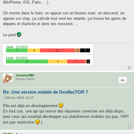
WinPhone, iOS, Palm, ...).
e
On monte dans le train, on appuie sur un bouton start, on descend, on
appuie sur stop, ça calcule tout seul les retards, ça trouve les gares de
départs et d'arrivée et donc les missions ....
Le pied
JonathanMM
Citatio
Equipe SaDur
Re: Une version mobile de DcollecTOR ?
29 oct. 2010, 11:17
M
e
Elle est déjà en développement
s
En tout cas, une api qui renvoi des réponses correctes est déjà dispo,
s
a
pour ceux qui voudrait développer sur plateformes mobiles (ou pas, l'API
g
est pas restrictive
)
e