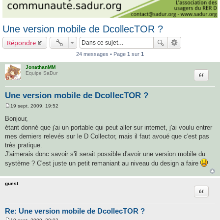
Une version mobile de DcollecTOR ?
Répondre
24 messages • Page
1
sur
1
JonathanMM
Citatio
Equipe SaDur
Une version mobile de DcollecTOR ?
19 sept. 2009, 19:52
M
e
Bonjour,
s
étant donné que j'ai un portable qui peut aller sur internet, j'ai voulu entrer
s
a
mes derniers relevés sur le D Collector, mais il faut avoué que c'est pas
g
très pratique.
e
J'aimerais donc savoir s'il serait possible d'avoir une version mobile du
système ? C'est juste un petit remaniant au niveau du design a faire
guest
Citatio
Re: Une version mobile de DcollecTOR ?