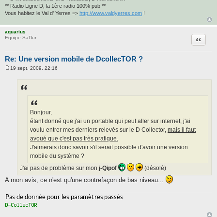
** Radio Ligne D, la 1ère radio 100% pub **
Vous habitez le Val d' Yerres =>
http://www.valdyerres.com
!
aquarius
Citatio
Equipe SaDur
Re: Une version mobile de DcollecTOR ?
19 sept. 2009, 22:16
M
e
s
s
a
g
e
Bonjour,
étant donné que j'ai un portable qui peut aller sur internet, j'ai
voulu entrer mes derniers relevés sur le D Collector,
mais il faut
avoué que c'est pas très pratique.
J'aimerais donc savoir s'il serait possible d'avoir une version
mobile du système ?
J'ai pas de problème sur mon
j-Qipof
(désolé)
A mon avis, ce n'est qu'une contrefaçon de bas niveau...