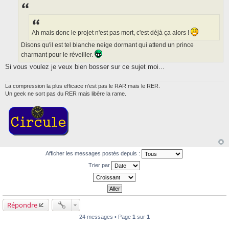
s
s
a
g
e
Ah mais donc le projet n'est pas mort, c'est déjà ça alors !
Disons qu'il est tel blanche neige dormant qui attend un prince
charmant pour le réveiller.
Si vous voulez je veux bien bosser sur ce sujet moi...
La compression la plus efficace n'est pas le RAR mais le RER.
Un geek ne sort pas du RER mais libère la rame.
Afficher les messages postés depuis :
Trier par
Répondre
24 messages • Page
1
sur
1