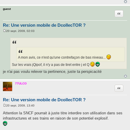
guest
Citatio
Re: Une version mobile de DcollecTOR ?
20 sept. 2009, 02:03
M
e
s
s
a
g
e
A mon avis, ce n'est qu'une contrefaçon de bas niveau...
Sur les vrais jQipof, il n'y a pas de tiret entre j et Q
je n'ai pas voulu relever ta pertinence, juste ta perspicacité
77ULCO
Citatio
Re: Une version mobile de DcollecTOR ?
20 sept. 2009, 13:40
M
e
Attention la SNCF pourrait à juste titre interdire son utilisation dans ses
s
infrastructures et ses trains en raison de son potentiel explosif.
s
a
g
e