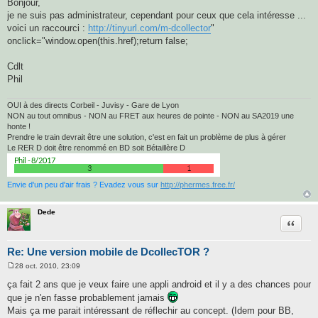
Bonjour,
s
je ne suis pas administrateur, cependant pour ceux que cela intéresse ...
s
a
voici un raccourci :
http://tinyurl.com/m-dcollector
"
g
onclick="window.open(this.href);return false;
e
Cdlt
Phil
OUI à des directs Corbeil - Juvisy - Gare de Lyon
NON au tout omnibus - NON au FRET aux heures de pointe - NON au SA2019 une
honte !
Prendre le train devrait être une solution, c'est en fait un problème de plus à gérer
Le RER D doit être renommé en BD soit Bétaillère D
Envie d'un peu d'air frais ? Evadez vous sur
http://phermes.free.fr/
Dede
Citatio
Re: Une version mobile de DcollecTOR ?
28 oct. 2010, 23:09
M
e
ça fait 2 ans que je veux faire une appli android et il y a des chances pour
s
que je n'en fasse probablement jamais
s
a
Mais ça me parait intéressant de réflechir au concept. (Idem pour BB,
g