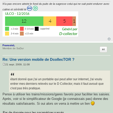
N'a pas encore atteint le fond du puits de la sagesse celui qui ne sait point endurer avec
calme et sérénité le
FrancoisL
Citatio
Membre de SaDur
Re: Une version mobile de DcollecTOR ?
21 sept. 2009, 11:08
M
e
s
s
a
étant donné que j'ai un portable qui peut aller sur internet, j'ai voulu
g
entrer mes derniers relevés sur le D Collector, mais il faut avoué que
e
c'est pas très pratique.
Pense à utiliser les trains/missions/gares favoris pour faciliter les saisies.
Après, voir si le simplificateur de Google (je connaissais pas) donne des
résultats satisfaisants. Si oui alors on verra à mettre un lien