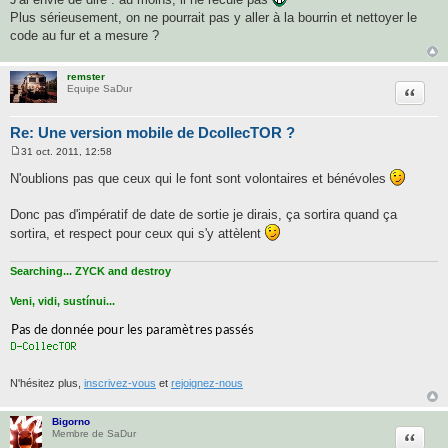
s
Plus sérieusement, on ne pourrait pas y aller à la bourrin et nettoyer le
s
a
code au fur et a mesure ?
g
e
remster
Citatio
Equipe SaDur
Re: Une version mobile de DcollecTOR ?
31 oct. 2011, 12:58
M
e
N'oublions pas que ceux qui le font sont volontaires et bénévoles
s
s
a
Donc pas d'impératif de date de sortie je dirais, ça sortira quand ça
g
sortira, et respect pour ceux qui s'y attèlent
e
Searching... ZYCK and destroy
Veni, vidi, sustínui...
N'hésitez plus,
inscrivez-vous
et
rejoignez-nous
Bigorno
Citatio
Membre de SaDur