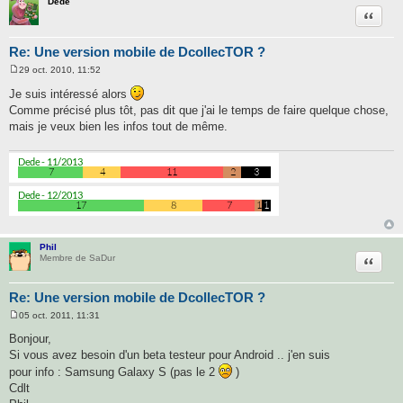
Dede
Citatio
Re: Une version mobile de DcollecTOR ?
29 oct. 2010, 11:52
M
e
Je suis intéressé alors
s
Comme précisé plus tôt, pas dit que j'ai le temps de faire quelque chose,
s
a
mais je veux bien les infos tout de même.
g
e
Phil
Citatio
Membre de SaDur
Re: Une version mobile de DcollecTOR ?
05 oct. 2011, 11:31
M
e
Bonjour,
s
Si vous avez besoin d'un beta testeur pour Android .. j'en suis
s
a
pour info : Samsung Galaxy S (pas le 2
)
g
Cdlt
e