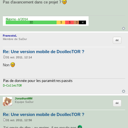
e
Pas d'avancement dans ce projet ?
s
s
a
g
e
FrancoisL
Citatio
Membre de SaDur
Re: Une version mobile de DcollecTOR ?
31 oct. 2011, 12:14
M
e
Non
s
s
a
g
e
JonathanMM
Citatio
Equipe SaDur
Re: Une version mobile de DcollecTOR ?
31 oct. 2011, 12:56
M
e
J'ai envie de dire : au moins, il ne recule pas