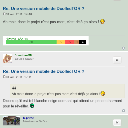
Re: Une version mobile de DcollecTOR ?
31 oct. 2011, 14:40
M
e
Ah mais donc le projet n'est pas mort, c'est déjà ça alors !
s
s
a
g
e
JonathanMM
Citatio
Equipe SaDur
Re: Une version mobile de DcollecTOR ?
31 oct. 2011, 17:11
M
e
s
s
a
Ah mais donc le projet n'est pas mort, c'est déjà ça alors !
g
e
Disons qu'il est tel blanche neige dormant qui attend un prince charmant
pour le réveiller.
D-prime
Citatio
Membre de SaDur