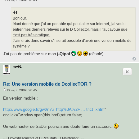
19 sept. 2009, 20:03
M
e
s
s
a
Bonjour,
g
étant donné que j'ai un portable qui peut aller sur internet, j'ai voulu
e
entrer mes derniers relevés sur le D Collector,
mais il faut avoué que
c'est pas très pratique.
J'aimerais donc savoir s'il serait possible d'avoir une version mobile du
système ?
J'ai pas de problème sur mon
j-Qipof
(désolé)
tgv91
Citatio
Re: Une version mobile de DcollecTOR ?
19 sept. 2009, 20:45
M
e
En version mobile :
s
s
a
http://www.google.fr/gwt/n?u=http%3A%2F ... trict=xhtm
"
g
onclick="window.open(this.href);return false;
e
Un webmaster de SaDur pourra sans doute faire un raccourci
-- D investissements et D Resultats, D Maintenant ! --