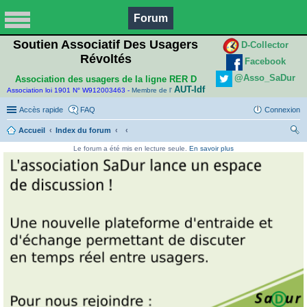
Forum
Soutien Associatif Des Usagers
D-Collector
Révoltés
Facebook
@Asso_SaDur
Association des usagers de la ligne RER D
AUT-Idf
Association loi 1901 N° W912003463 -
Membre de l'
Accès rapide
FAQ
Connexion
Accueil
Index du forum
ec
Le forum a été mis en lecture seule.
En savoir plus
her
ch
er