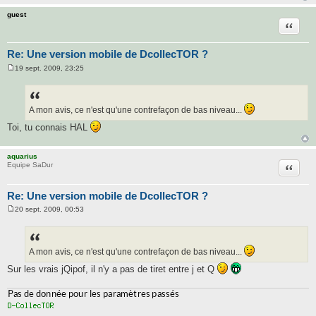
guest
Citatio
Re: Une version mobile de DcollecTOR ?
19 sept. 2009, 23:25
M
e
s
s
a
A mon avis, ce n'est qu'une contrefaçon de bas niveau...
g
e
Toi, tu connais HAL
aquarius
Citatio
Equipe SaDur
Re: Une version mobile de DcollecTOR ?
20 sept. 2009, 00:53
M
e
s
s
a
A mon avis, ce n'est qu'une contrefaçon de bas niveau...
g
e
Sur les vrais jQipof, il n'y a pas de tiret entre j et Q