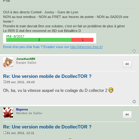
Phil
OUI à des directs Corbeil - Juvisy - Gare de Lyon
NON au tout omnibus - NON au FRET aux heures de pointe - NON au SA2019 une
honte !
Prendre le train devrait être une solution, c'est en fait un problème de plus à gérer
Le RER D doit être renommé en BD soit Bétaillère D
Envie d'un peu d'air frais ? Evadez vous sur
http://phermes.free.fr/
JonathanMM
Citatio
Equipe SaDur
Re: Une version mobile de DcollecTOR ?
05 oct. 2011, 19:43
M
e
Oh, ba, vu la vitesse auquel va le codage du D collector 2
s
s
a
g
e
Bigorno
Citatio
Membre de SaDur
Re: Une version mobile de DcollecTOR ?
31 oct. 2011, 12:11
M