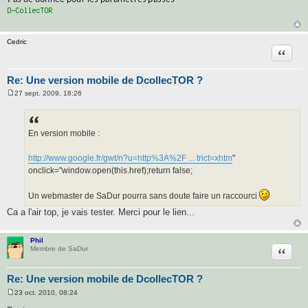
Cedric
Citatio
Re: Une version mobile de DcollecTOR ?
27 sept. 2009, 18:26
M
e
s
s
a
En version mobile :
g
e
http://www.google.fr/gwt/n?u=http%3A%2F ... trict=xhtm
"
onclick="window.open(this.href);return false;
Un webmaster de SaDur pourra sans doute faire un raccourci
Ca a l'air top, je vais tester. Merci pour le lien...
Phil
Citatio
Membre de SaDur
Re: Une version mobile de DcollecTOR ?
23 oct. 2010, 08:24
M
e