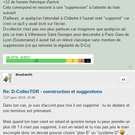
+12 de horaire théorique d'arrivé.
Cela correspond en ressenti à une "suppression" à l'attente du train
suivant.
D'ailleurs, si quelqu'un l'attendait à Châtelet il l'aurait noté "supprimé" car
c'est ce qu'il y avait écrit sur l'écran.
D-collector n'est pas non plus partisan car imaginons que quelqu'un ait
pris ce train à Villeneuve Saint Georges pour descendre à Paris Gare de
Lyon (Souterraine) il aurait fait un relevé classique sans mention de
suppression (ce qui remonte la régularité du D-Co)
BlueEdel91
Citatio
Re: D-CollecTOR - construction et suggestions
27 janv. 2015, 15:30
M
e
Dans ton cas, je suis d'accord pour moi il est supprimé : tu es dedans et
s
son terminus est prématuré.
s
a
g
Mais quand ton train vient en retard et qu'entre temps tu peux prendre un
e
plus tôt ? il n'est pas supprimé, il est en retard et tu n'as pas pris le train
escompté donc on devrait pouvoir choisir "plan B" ou "système D"