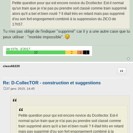
a
Petite question pour qui est encore novice du Dcollector. Est-il normal
g
qu'un train que je n'ai pas pu prendre soit classé comme train supprimé
e
alors qu'il a bel et bien roulé ? Il était très en retard mais pas supprimé
d'ou son fort engorgement combiné à la suppression du ZICO de
17h57.
Tu n'es pas obligé de l'indiquer "supprimé" car il y a une autre case que tu
peux utiliser : "montée impossible".
class66220
Citatio
Re: D-CollecTOR - construction et suggestions
27 janv. 2015, 14:45
M
e
s
s
a
g
e
Petite question pour qui est encore novice du Dcollector. Est-il
normal qu'un train que je n'ai pas pu prendre soit classé comme
train supprimé alors qu'il a bel et bien roulé ? Il était très en retard
mais pas supprimé d'ou son fort engorgement combiné à la