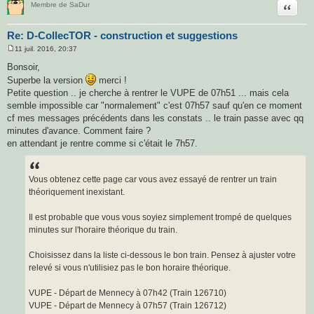
Citatio
Membre de SaDur
Re: D-CollecTOR - construction et suggestions
11 juil. 2016, 20:37
M
e
Bonsoir,
s
Superbe la version
merci !
s
a
Petite question .. je cherche à rentrer le VUPE de 07h51 ... mais cela
g
semble impossible car "normalement" c'est 07h57 sauf qu'en ce moment
e
cf mes messages précédents dans les constats .. le train passe avec qq
minutes d'avance. Comment faire ?
en attendant je rentre comme si c'était le 7h57.
Vous obtenez cette page car vous avez essayé de rentrer un train
théoriquement inexistant.
Il est probable que vous vous soyiez simplement trompé de quelques
minutes sur l'horaire théorique du train.
Choisissez dans la liste ci-dessous le bon train. Pensez à ajuster votre
relevé si vous n'utilisiez pas le bon horaire théorique.
VUPE - Départ de Mennecy à 07h42 (Train 126710)
VUPE - Départ de Mennecy à 07h57 (Train 126712)