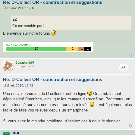
Re: D-CollecTOR - construction et suggestions
17 janv. 2016, 17:48
M
e
s
s
a
Ca me semble parfait
g
e
Bienvenue sur notre forum.
JonathanMM
Citatio
Equipe SaDur
Re: D-CollecTOR - construction et suggestions
11 juil. 2016, 19:42
M
e
Une nouvelle version du D-collector est en ligne
On a totalement
s
dépoussiéré l'interface, ainsi que les rouages du système. Par contre, on
s
a
a rien touché sur vos comptes et sur vos relevés
Il est également plus
g
facile de faire vos relevés depuis un smartphone
e
Si vous avez le moindre problème, n'hésitez pas à nous le signaler
Phil