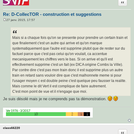
Citatio
Re: D-CollecTOR - construction et suggestions
27 janv. 2015, 17:57
M
e
s
s
a
Mais si a chaque fois qu'on se presente pour prendre un certain train et
g
que finalement c'est un autre qui arrive et qu'on marque
e
systematiquement que l'autre est supprime plutot que de rester sur du
factuel parce que c'est pas celui qu'on voulait, ca accentue
mecaniquement les chiffres vers le bas. Si on arrive et qu'il est
effectivement supprime c'est un fait (ex DICA origine Combs la Ville).
Par contre dire c'est pas mon train donc il est supprime plus un autre
train en retard sans vouloir dire que c'est malhonnete meme si pour
l'usager moyen c est double peine c'est quelque peu fausser la realite.
Mais comme le dit Vert il est complique de faire autrement.
C'est mon point de vue et il n'engage que moi.
Je suis désolé mais je ne comprends pas ta démonstration.
class66220
Citatio