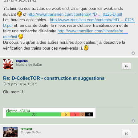
27 janv. 2014, 18:42
M
e
Y'a bien eu des travaux ce week-end, ainsi que pour les week-ends
s
suivant
cf
http://www.transilien.com/contents/fr/D ... 0125-D.pdf
s
a
Les horaires applicables :
http://www.transilien.com/contents/fr/D ... 0125-
g
D.pdf
et, en cas de doute, le mieux reste d'utiliser transilien.com et de
e
faire une recherche d'itinéraire
http://www.transilien.com/itineraire/re ...
raire/init
Du coup, vu qu'on a des autres horaires applicables, j'ai désactivé la
vérification des trains pour ces week-ends là
Bigorno
Citatio
Membre de SaDur
Re: D-CollecTOR - construction et suggestions
29 janv. 2014, 18:37
M
e
Ok, merci !
s
s
a
g
e
remster
Citatio
Equipe SaDur