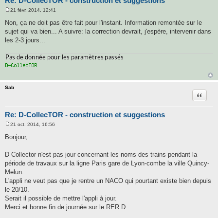
Re: D-CollecTOR - construction et suggestions
21 févr. 2014, 12:41
M
e
Non, ça ne doit pas être fait pour l'instant. Information remontée sur le
s
sujet qui va bien... A suivre: la correction devrait, j'espère, intervenir dans
s
a
les 2-3 jours...
g
e
Sab
Citatio
Re: D-CollecTOR - construction et suggestions
21 oct. 2014, 16:56
M
e
Bonjour,
s
s
a
D Collector n'est pas jour concernant les noms des trains pendant la
g
période de travaux sur la ligne Paris gare de Lyon-combe la ville Quincy-
e
Melun.
L'appli ne veut pas que je rentre un NACO qui pourtant existe bien depuis
le 20/10.
Serait il possible de mettre l'appli à jour.
Merci et bonne fin de journée sur le RER D