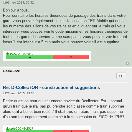
03 nov. 2014, 09:52
M
e
Bonjour a tous,
s
Pour connaitre les horaires theoriques de passage des trains dans votre
s
a
gare, vous pouvez également utiliser l'application TER Mobile qui donne
g
les numeros des sillons de vos trains et en cliquant sur le train qui vous
e
interesse, vous pouvez voir le code mission et les horaires theoriques de
toutes les gares desservies. Je ne sais pas si vous pouvez voir le retard
lorsqu'il est inferieur a 5 min mais vous pouvez voir s'il est supprime.
class66220
Citatio
Re: D-CollecTOR - construction et suggestions
27 janv. 2015, 13:06
M
e
Petite question pour qui est encore novice du Dcollector. Est-il normal
s
qu'un train que je n'ai pas pu prendre soit classé comme train supprimé
s
a
alors qu'il a bel et bien roulé ? Il était très en retard mais pas supprimé
g
d'ou son fort engorgement combiné à la suppression du ZICO de 17h57.
e