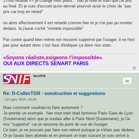
17h50 retardé => je change mes plans... bah je note le train que j'ai pris
au final. Et je suis d'accord qu'on devrait pourvoir avoir le choix de "pas
pris car trop en retard"
ou alors effectivement il est retardé comme hier et je n'ai pas pu monter
dedans, là j'aurai coché "montée impossible"
Par contre quand bien même est ressenti supprimé par l'usager, il ne l'est
pas pour autant donc c'est faux d'indiquer ça dans nos stats
«Soyons réaliste,exigeons l'impossible».
OUI AUX DIRECTS SENART PARIS
Ver1976
Citatio
Re: D-CollecTOR - construction et suggestions
27 janv. 2015, 15:26
M
e
Mais comment voudrais-tu faire autrement ?
s
Je prends un exemple : hier mon train était terminus Paris Gare de Lyon
s
a
(Souterraine) alors que je voulais aller à Paris Nord (Souterraine), je l'ai
g
mis "supprimé" car je raisonne du point de vue de l'usager.
e
Ce train, je ne pouvais pas faire son relevé puisque je n'étais pas dedans.
Or je l'avais bien attendu et en prenant un train suivant je suis arrivé à