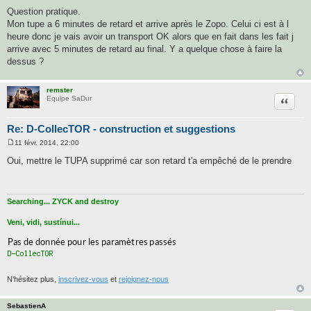
e
Question pratique.
s
Mon tupe a 6 minutes de retard et arrive après le Zopo. Celui ci est à l
s
a
heure donc je vais avoir un transport OK alors que en fait dans les fait j
g
arrive avec 5 minutes de retard au final. Y a quelque chose à faire la
e
dessus ?
remster
Citatio
Equipe SaDur
Re: D-CollecTOR - construction et suggestions
11 févr. 2014, 22:00
M
e
Oui, mettre le TUPA supprimé car son retard t'a empêché de le prendre
s
s
a
g
e
Searching... ZYCK and destroy
Veni, vidi, sustínui...
N'hésitez plus,
inscrivez-vous
et
rejoignez-nous
SebastienA