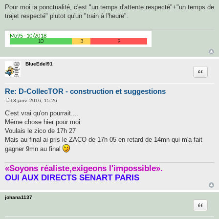
Pour moi la ponctualité, c'est "un temps d'attente respecté"+"un temps de
trajet respecté" plutot qu'un "train à l'heure".
BlueEdel91
Citatio
Re: D-CollecTOR - construction et suggestions
13 janv. 2016, 15:26
M
e
C'est vrai qu'on pourrait....
s
Même chose hier pour moi
s
a
Voulais le zico de 17h 27
g
Mais au final ai pris le ZACO de 17h 05 en retard de 14mn qui m'a fait
e
gagner 9mn au final
«Soyons réaliste,exigeons l'impossible».
OUI AUX DIRECTS SENART PARIS
johana1137
Citatio