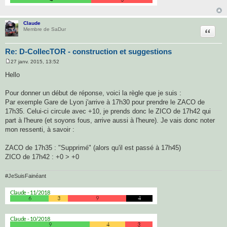
Claude
Citatio
Membre de SaDur
Re: D-CollecTOR - construction et suggestions
27 janv. 2015, 13:52
M
e
Hello
s
s
a
Pour donner un début de réponse, voici la règle que je suis :
g
Par exemple Gare de Lyon j'arrive à 17h30 pour prendre le ZACO de
e
17h35. Celui-ci circule avec +10, je prends donc le ZICO de 17h42 qui
part à l'heure (et soyons fous, arrive aussi à l'heure). Je vais donc noter
mon ressenti, à savoir :
ZACO de 17h35 : "Supprimé" (alors qu'il est passé à 17h45)
ZICO de 17h42 : +0 > +0
#JeSuisFainéant