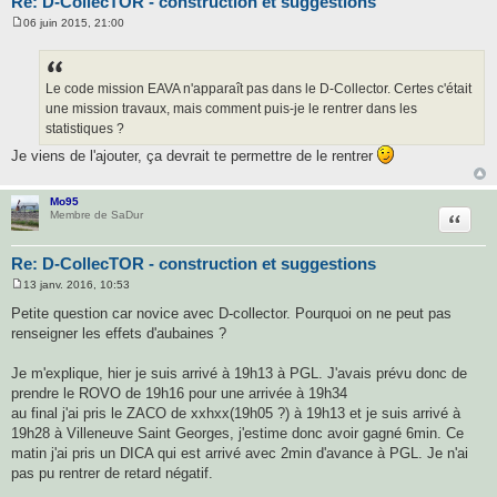
Re: D-CollecTOR - construction et suggestions
06 juin 2015, 21:00
M
e
s
s
a
Le code mission EAVA n'apparaît pas dans le D-Collector. Certes c'était
g
une mission travaux, mais comment puis-je le rentrer dans les
e
statistiques ?
Je viens de l'ajouter, ça devrait te permettre de le rentrer
Mo95
Citatio
Membre de SaDur
Re: D-CollecTOR - construction et suggestions
13 janv. 2016, 10:53
M
e
Petite question car novice avec D-collector. Pourquoi on ne peut pas
s
renseigner les effets d'aubaines ?
s
a
g
Je m'explique, hier je suis arrivé à 19h13 à PGL. J'avais prévu donc de
e
prendre le ROVO de 19h16 pour une arrivée à 19h34
au final j'ai pris le ZACO de xxhxx(19h05 ?) à 19h13 et je suis arrivé à
19h28 à Villeneuve Saint Georges, j'estime donc avoir gagné 6min. Ce
matin j'ai pris un DICA qui est arrivé avec 2min d'avance à PGL. Je n'ai
pas pu rentrer de retard négatif.