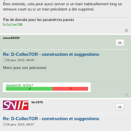
Bien entendu, cela peut aussi arriver si un train habituellement long se
retrouve court ou si un train précédent a été supprimé.
class66220
Citatio
Re: D-CollecTOR - construction et suggestions
28 janv. 2015, 08:00
M
e
Merci pour vos précisions
s
s
a
g
e
Ver1976
Citatio
Re: D-CollecTOR - construction et suggestions
28 janv. 2015, 08:07
M
e