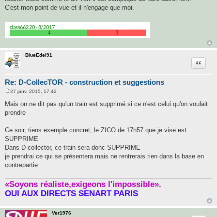
C'est mon point de vue et il n'engage que moi.
BlueEdel91
Citatio
Re: D-CollecTOR - construction et suggestions
27 janv. 2015, 17:42
M
e
Mais on ne dit pas qu'un train est supprimé si ce n'est celui qu'on voulait
s
prendre
s
a
g
Ce soir, tiens exemple concret, le ZICO de 17h57 que je vise est
e
SUPPRIME
Dans D-collector, ce train sera donc SUPPRIME
je prendrai ce qui se présentera mais ne rentrerais rien dans la base en
contrepartie
«Soyons réaliste,exigeons l'impossible».
OUI AUX DIRECTS SENART PARIS
Ver1976