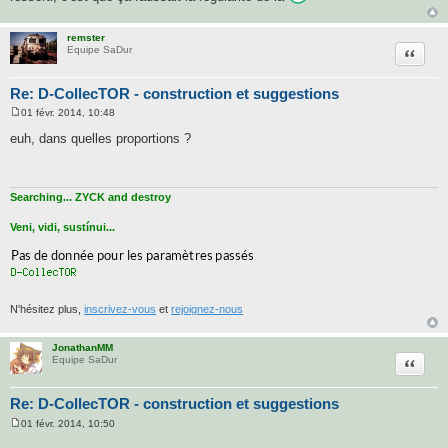
a
g
e
remster
Citatio
Equipe SaDur
Re: D-CollecTOR - construction et suggestions
01 févr. 2014, 10:48
M
e
euh, dans quelles proportions ?
s
s
a
g
e
Searching... ZYCK and destroy
Veni, vidi, sustínui...
N'hésitez plus,
inscrivez-vous
et
rejoignez-nous
JonathanMM
Citatio
Equipe SaDur
Re: D-CollecTOR - construction et suggestions
01 févr. 2014, 10:50
M
e