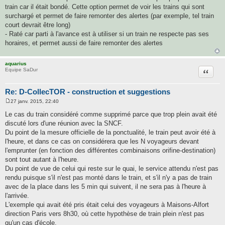
train car il était bondé. Cette option permet de voir les trains qui sont
surchargé et permet de faire remonter des alertes (par exemple, tel train
court devrait être long)
- Raté car parti à l'avance est à utiliser si un train ne respecte pas ses
horaires, et permet aussi de faire remonter des alertes
aquarius
Citatio
Equipe SaDur
Re: D-CollecTOR - construction et suggestions
27 janv. 2015, 22:40
M
e
Le cas du train considéré comme supprimé parce que trop plein avait été
s
discuté lors d'une réunion avec la SNCF.
s
a
Du point de la mesure officielle de la ponctualité, le train peut avoir été à
g
l'heure, et dans ce cas on considérera que les N voyageurs devant
e
l'emprunter (en fonction des différentes combinaisons orifine-destination)
sont tout autant à l'heure.
Du point de vue de celui qui reste sur le quai, le service attendu n'est pas
rendu puisque s'il n'est pas monté dans le train, et s'il n'y a pas de train
avec de la place dans les 5 min qui suivent, il ne sera pas à l'heure à
l'arrivée.
L'exemple qui avait été pris était celui des voyageurs à Maisons-Alfort
direction Paris vers 8h30, où cette hypothèse de train plein n'est pas
qu'un cas d'école.