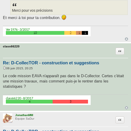
s
s
a
Merci pour vos précisions
g
e
Et merci à toi pour ta contribution.
class66220
Citatio
Re: D-CollecTOR - construction et suggestions
06 juin 2015, 20:25
M
e
Le code mission EAVA n'apparaît pas dans le D-Collector. Certes c'était
s
une mission travaux, mais comment puis-je le rentrer dans les
s
a
statistiques ?
g
e
JonathanMM
Citatio
Equipe SaDur