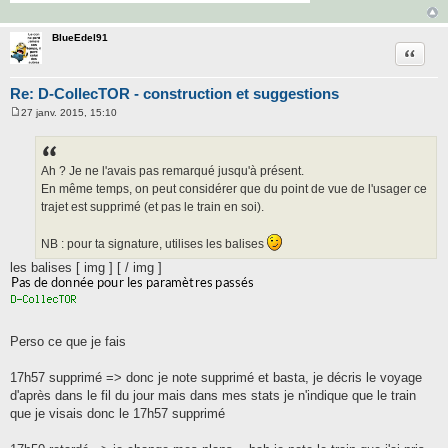
BlueEdel91
Citatio
Re: D-CollecTOR - construction et suggestions
27 janv. 2015, 15:10
M
e
s
s
a
Ah ? Je ne l'avais pas remarqué jusqu'à présent.
g
En même temps, on peut considérer que du point de vue de l'usager ce
e
trajet est supprimé (et pas le train en soi).
NB : pour ta signature, utilises les balises
les balises [ img ] [ / img ]
Perso ce que je fais
17h57 supprimé => donc je note supprimé et basta, je décris le voyage
d'après dans le fil du jour mais dans mes stats je n'indique que le train
que je visais donc le 17h57 supprimé