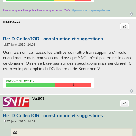
Une musique ? Une pub ? Une musique de pub ? -->
http://www.musiquedepub.com
class66220
Citatio
Re: D-CollecTOR - construction et suggestions
27 janv. 2015, 14:03
M
e
Oui mais non, ca fausse les chiffres de mettre train supprime s'il roule
s
quand meme mais bon vous me direz que SNCF n'est pas en reste dans
s
a
ce domaine. On ne se base pas sur des speculations mais sur du reel. C
g
est bien la philosophie du DCollector et de Sadur non ?
e
Ver1976
Citatio
Re: D-CollecTOR - construction et suggestions
27 janv. 2015, 14:32
M
e
s
s