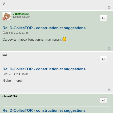
S
JonathanMM
Citatio
Equipe SaDur
Re: D-CollecTOR - construction et suggestions
21 oct. 2014, 21:36
M
e
Ça devrait mieux fonctionner maintenant
s
s
a
g
e
Sab
Citatio
Re: D-CollecTOR - construction et suggestions
23 oct. 2014, 15:39
M
e
Nickel, merci.
s
s
a
g
e
class66220
Citatio
Re: D-CollecTOR - construction et suggestions