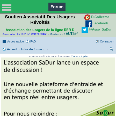
Forum
Soutien Associatif Des Usagers
D-Collector
Révoltés
Facebook
@Asso_SaDur
Association des usagers de la ligne RER D
AUT-Idf
Association loi 1901 N° W912003463 -
Membre de l'
Accès rapide
FAQ
Connexion
Accueil
Index du forum
ec
Le forum a été mis en lecture seule.
En savoir plus
her
ch
er