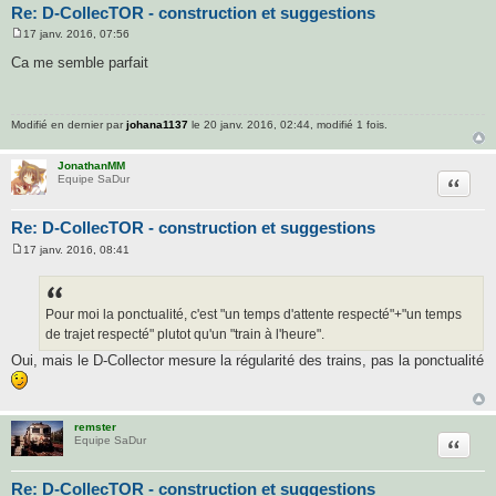
Re: D-CollecTOR - construction et suggestions
17 janv. 2016, 07:56
M
e
Ca me semble parfait
s
s
a
g
e
Modifié en dernier par
johana1137
le 20 janv. 2016, 02:44, modifié 1 fois.
JonathanMM
Citatio
Equipe SaDur
Re: D-CollecTOR - construction et suggestions
17 janv. 2016, 08:41
M
e
s
s
a
Pour moi la ponctualité, c'est "un temps d'attente respecté"+"un temps
g
de trajet respecté" plutot qu'un "train à l'heure".
e
Oui, mais le D-Collector mesure la régularité des trains, pas la ponctualité
remster
Citatio
Equipe SaDur
Re: D-CollecTOR - construction et suggestions