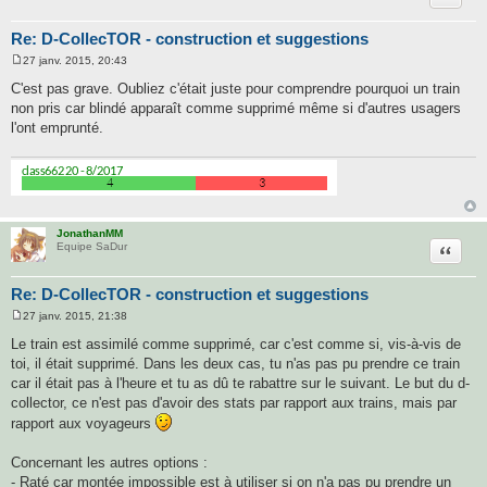
Re: D-CollecTOR - construction et suggestions
27 janv. 2015, 20:43
M
e
C'est pas grave. Oubliez c'était juste pour comprendre pourquoi un train
s
non pris car blindé apparaît comme supprimé même si d'autres usagers
s
a
l'ont emprunté.
g
e
JonathanMM
Citatio
Equipe SaDur
Re: D-CollecTOR - construction et suggestions
27 janv. 2015, 21:38
M
e
Le train est assimilé comme supprimé, car c'est comme si, vis-à-vis de
s
toi, il était supprimé. Dans les deux cas, tu n'as pas pu prendre ce train
s
a
car il était pas à l'heure et tu as dû te rabattre sur le suivant. Le but du d-
g
collector, ce n'est pas d'avoir des stats par rapport aux trains, mais par
e
rapport aux voyageurs
Concernant les autres options :
- Raté car montée impossible est à utiliser si on n'a pas pu prendre un