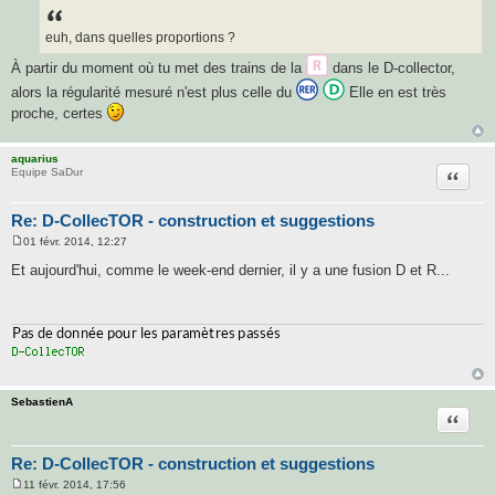
s
s
a
euh, dans quelles proportions ?
g
e
À partir du moment où tu met des trains de la
dans le D-collector,
alors la régularité mesuré n'est plus celle du
Elle en est très
proche, certes
aquarius
Citatio
Equipe SaDur
Re: D-CollecTOR - construction et suggestions
01 févr. 2014, 12:27
M
e
Et aujourd'hui, comme le week-end dernier, il y a une fusion D et R...
s
s
a
g
e
SebastienA
Citatio
Re: D-CollecTOR - construction et suggestions
11 févr. 2014, 17:56
M