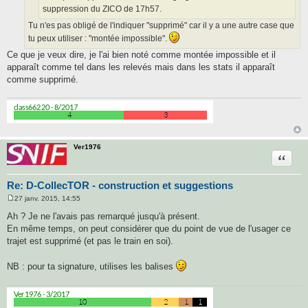
suppression du ZICO de 17h57.
Tu n'es pas obligé de l'indiquer "supprimé" car il y a une autre case que
tu peux utiliser : "montée impossible".
Ce que je veux dire, je l'ai bien noté comme montée impossible et il
apparaît comme tel dans les relevés mais dans les stats il apparaît
comme supprimé.
Ver1976
Citatio
Re: D-CollecTOR - construction et suggestions
27 janv. 2015, 14:55
M
e
Ah ? Je ne l'avais pas remarqué jusqu'à présent.
s
En même temps, on peut considérer que du point de vue de l'usager ce
s
a
trajet est supprimé (et pas le train en soi).
g
e
NB : pour ta signature, utilises les balises