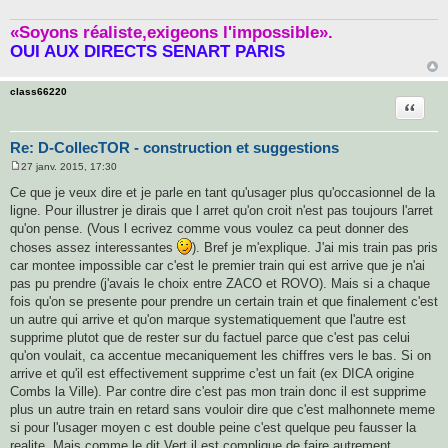
«Soyons réaliste,exigeons l'impossible».
OUI AUX DIRECTS SENART PARIS
class66220
Citatio
Re: D-CollecTOR - construction et suggestions
27 janv. 2015, 17:30
M
e
Ce que je veux dire et je parle en tant qu'usager plus qu'occasionnel de la
s
ligne. Pour illustrer je dirais que l arret qu'on croit n'est pas toujours l'arret
s
a
qu'on pense. (Vous l ecrivez comme vous voulez ca peut donner des
g
choses assez interessantes
). Bref je m'explique. J'ai mis train pas pris
e
car montee impossible car c'est le premier train qui est arrive que je n'ai
pas pu prendre (j'avais le choix entre ZACO et ROVO). Mais si a chaque
fois qu'on se presente pour prendre un certain train et que finalement c'est
un autre qui arrive et qu'on marque systematiquement que l'autre est
supprime plutot que de rester sur du factuel parce que c'est pas celui
qu'on voulait, ca accentue mecaniquement les chiffres vers le bas. Si on
arrive et qu'il est effectivement supprime c'est un fait (ex DICA origine
Combs la Ville). Par contre dire c'est pas mon train donc il est supprime
plus un autre train en retard sans vouloir dire que c'est malhonnete meme
si pour l'usager moyen c est double peine c'est quelque peu fausser la
realite. Mais comme le dit Vert il est complique de faire autrement.