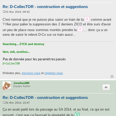
Re: D-CollecTOR - construction et suggestions
01 févr. 2014, 09:42
M
e
C'est normal que je ne puisse plus saisir un train de la
comme avant
s
s
? Hier pour palier la suppression des 2 derniers ZICO et être surs d'avoir
a
un peu de place nous sommes montés prendre la
.... donc ça a un
g
e
sens de saisir le relevé D-Co sur ce train aussi...
Searching... ZYCK and destroy
Veni, vidi, sustínui...
N'hésitez plus,
inscrivez-vous
et
rejoignez-nous
JonathanMM
Citatio
Equipe SaDur
Re: D-CollecTOR - construction et suggestions
01 févr. 2014, 10:47
M
e
Ça en avait parlé lors du passage au SA 2014, et au final, ce qui en est
s
s
ressorti, c'est que ça faussait la régularité de la