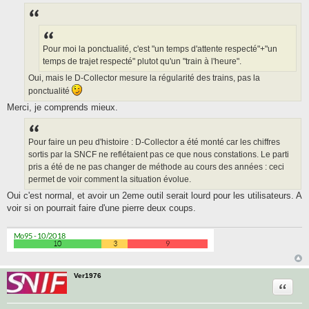
e
s
s
a
g
e
Pour moi la ponctualité, c'est "un temps d'attente respecté"+"un
temps de trajet respecté" plutot qu'un "train à l'heure".
Oui, mais le D-Collector mesure la régularité des trains, pas la
ponctualité
Merci, je comprends mieux.
Pour faire un peu d'histoire : D-Collector a été monté car les chiffres
sortis par la SNCF ne reflétaient pas ce que nous constations. Le parti
pris a été de ne pas changer de méthode au cours des années : ceci
permet de voir comment la situation évolue.
Oui c'est normal, et avoir un 2eme outil serait lourd pour les utilisateurs. A
voir si on pourrait faire d'une pierre deux coups.
Ver1976
Citatio