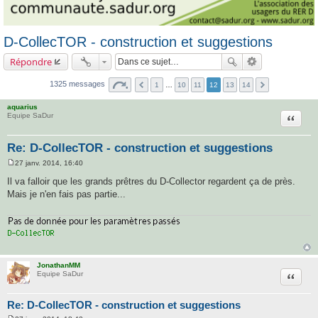
D-CollecTOR - construction et suggestions
Répondre
1325 messages
1
…
10
11
12
13
14
aquarius
Citatio
Equipe SaDur
Re: D-CollecTOR - construction et suggestions
27 janv. 2014, 16:40
M
e
Il va falloir que les grands prêtres du D-Collector regardent ça de près.
s
Mais je n'en fais pas partie...
s
a
g
e
JonathanMM
Citatio
Equipe SaDur
Re: D-CollecTOR - construction et suggestions