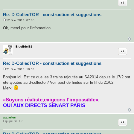
Citatio
Re: D-CollecTOR - construction et suggestions
12 févr. 2014, 07:46
M
e
Ok, merci pour l'information.
s
s
a
g
e
BlueEdel91
Citatio
Re: D-CollecTOR - construction et suggestions
21 févr. 2014, 10:53
M
e
Bonjour ici. Est ce que les 3 trains rajoutés au SA2014 depuis le 17/2 ont
s
été ajoutés au d-collector? Voir post de findus sur le fil du 21/02.
s
a
Merki
g
e
«Soyons réaliste,exigeons l'impossible».
OUI AUX DIRECTS SENART PARIS
aquarius
Citatio
Equipe SaDur