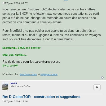
17 janv. 2016, 09:07
M
e
Pour faire un peu d'histoire : D-Collector a été monté car les chiffres
s
sortis par la SNCF ne reflétaient pas ce que nous constations. Le parti
s
a
pris a été de ne pas changer de méthode au cours des années : ceci
g
permet de voir comment la situation évolue.
e
Pour BlueEdel : ne pas oublier que quand tu es dans un train très en
retard, même si au final tu gagnes du temps, tes conditions de voyages
sont souvent très dégradées. Donc l'un dans l'autre...
Searching... ZYCK and destroy
Veni, vidi, sustínui...
N'hésitez plus,
inscrivez-vous
et
rejoignez-nous
Mo95
Citatio
Membre de SaDur
Re: D-CollecTOR - construction et suggestions
17 janv. 2016, 14:46
M