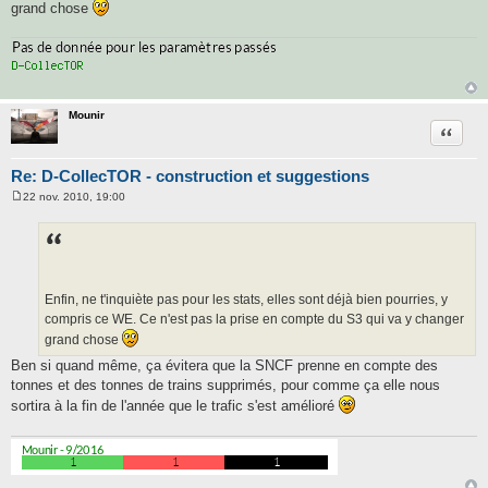
grand chose
Mounir
Citatio
Re: D-CollecTOR - construction et suggestions
22 nov. 2010, 19:00
M
e
s
s
a
g
e
Enfin, ne t'inquiète pas pour les stats, elles sont déjà bien pourries, y
compris ce WE. Ce n'est pas la prise en compte du S3 qui va y changer
grand chose
Ben si quand même, ça évitera que la SNCF prenne en compte des
tonnes et des tonnes de trains supprimés, pour comme ça elle nous
sortira à la fin de l'année que le trafic s'est amélioré