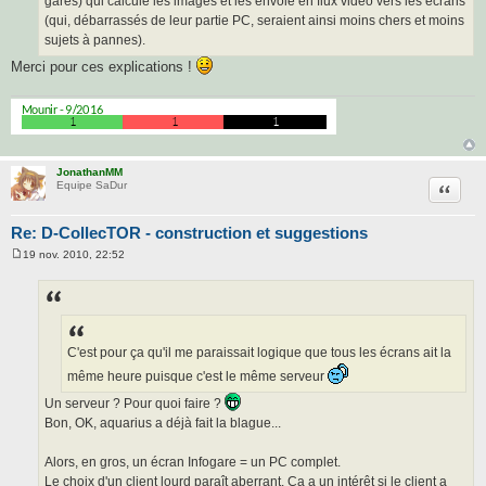
gares) qui calcule les images et les envoie en flux vidéo vers les écrans
(qui, débarrassés de leur partie PC, seraient ainsi moins chers et moins
sujets à pannes).
Merci pour ces explications !
JonathanMM
Citatio
Equipe SaDur
Re: D-CollecTOR - construction et suggestions
19 nov. 2010, 22:52
M
e
s
s
a
g
e
C'est pour ça qu'il me paraissait logique que tous les écrans ait la
même heure puisque c'est le même serveur
Un serveur ? Pour quoi faire ?
Bon, OK, aquarius a déjà fait la blague...
Alors, en gros, un écran Infogare = un PC complet.
Le choix d'un client lourd paraît aberrant. Ça a un intérêt si le client a