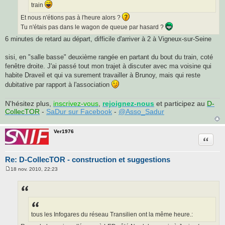
train
Et nous n'étions pas à l'heure alors ?
Tu n'étais pas dans le wagon de queue par hasard ?
6 minutes de retard au départ, difficile d'arriver à 2 à Vigneux-sur-Seine
sisi, en "salle basse" deuxième rangée en partant du bout du train, coté
fenêtre droite. J'ai passé tout mon trajet à discuter avec ma voisine qui
habite Draveil et qui va surement travailler à Brunoy, mais qui reste
dubitative par rapport à l'association
N'hésitez plus,
inscrivez-vous
,
rejoignez-nous
et participez au
D-
CollecTOR
-
SaDur sur Facebook
-
@Asso_Sadur
Ver1976
Citatio
Re: D-CollecTOR - construction et suggestions
18 nov. 2010, 22:23
M
e
s
s
a
g
e
tous les Infogares du réseau Transilien ont la même heure.: