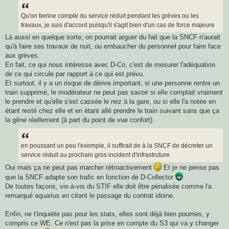
s
s
a
Qu'on tienne compte du service réduit pendant les grèves ou les
g
travaux, je suis d'accord puisqu'il s'agit bien d'un cas de force majeure
e
Là aussi en quelque sorte, on pourrait arguer du fait que la SNCF n'aurait
qu'à faire ses travaux de nuit, ou embaucher du personnel pour faire face
aux grèves.
En fait, ce qui nous intéresse avec D-Co, c'est de mesurer l'adéquation
de ce qui circule par rapport à ce qui est prévu.
Et surtout, il y a un risque de dérive important, si une personne rentre un
train supprimé, le modérateur ne peut pas savoir si elle comptait vraiment
le prendre et qu'elle s'est cassée le nez à la gare, ou si elle l'a notée en
étant resté chez elle et en étant allé prendre le train suivant sans que ça
la gêne réellement (à part du point de vue confort).
en poussant un peu l'exemple, il suffirait de à la SNCF de décreter un
service réduit au prochain gros incident d'infrastruture
Oui mais ça ne peut pas marcher rétroactivement
Et je ne pense pas
que la SNCF adapte son trafic en fonction de D-Collector
De toutes façons, vis-à-vis du STIF elle doit être pénalisée comme l'a
remarqué aquarius en citant le passage du contrat idoine.
Enfin, ne t'inquiète pas pour les stats, elles sont déjà bien pourries, y
compris ce WE. Ce n'est pas la prise en compte du S3 qui va y changer