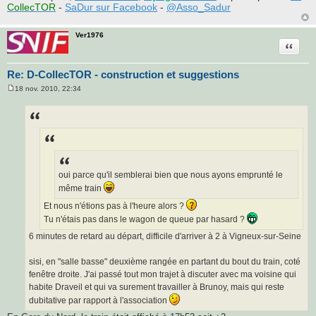
CollecTOR
-
SaDur sur Facebook
-
@Asso_Sadur
Ver1976
Citatio
Re: D-CollecTOR - construction et suggestions
18 nov. 2010, 22:34
M
e
s
s
a
g
e
oui parce qu'il semblerai bien que nous ayons emprunté le
même train
Et nous n'étions pas à l'heure alors ?
Tu n'étais pas dans le wagon de queue par hasard ?
6 minutes de retard au départ, difficile d'arriver à 2 à Vigneux-sur-Seine
sisi, en "salle basse" deuxième rangée en partant du bout du train, coté
fenêtre droite. J'ai passé tout mon trajet à discuter avec ma voisine qui
habite Draveil et qui va surement travailler à Brunoy, mais qui reste
dubitative par rapport à l'association