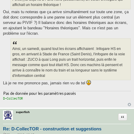
g
affichait un horaire théorique !
e
Oui, mais tu noteras que ça arrive simultanément sur toute une zone, ça
doit donc correspondre à une panne sur un élément plus central (un
serveur au PIVIF ?) Il balance donc des horaires théoriques aux écrans,
en ajoutant le bandeau "Horaires théoriques". Mais ce n'est pas un
problème sur l'écran.
Ainsi, un samedi, quand tout les écrans affichaient : Infogare HS en
gros, en arrivant à Stade de France (Saint Denis), l'infogare de la voie
affichait : ZUCO à quai Long puis un trait horizontal, puis enfin le
message comme quoi tout était HS. Donc ces machins là pensent et
arrive à connaître le nom du train et sa longueur sans le système
d'information central
Là je ne me prononce pas, jamais rien vu de tel
superfish
Citatio
Re: D-CollecTOR - construction et suggestions