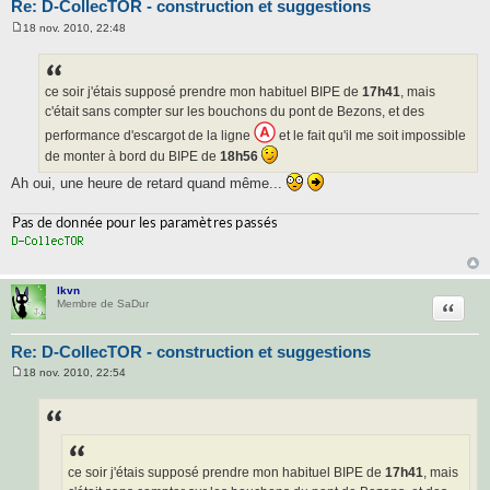
Re: D-CollecTOR - construction et suggestions
18 nov. 2010, 22:48
M
e
s
s
a
ce soir j'étais supposé prendre mon habituel BIPE de
17h41
, mais
g
c'était sans compter sur les bouchons du pont de Bezons, et des
e
performance d'escargot de la ligne
et le fait qu'il me soit impossible
de monter à bord du BIPE de
18h56
Ah oui, une heure de retard quand même...
lkvn
Citatio
Membre de SaDur
Re: D-CollecTOR - construction et suggestions
18 nov. 2010, 22:54
M
e
s
s
a
g
e
ce soir j'étais supposé prendre mon habituel BIPE de
17h41
, mais