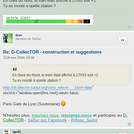
En Gare du Nord, le train était affiché à 17h53 soit +2.
Tu es monté à quelle station ?
lkvn
Citatio
Membre de SaDur
Re: D-CollecTOR - construction et suggestions
18 nov. 2010, 22:36
M
e
s
s
a
En Gare du Nord, le train était affiché à 17h53 soit +2.
g
Tu es monté à quelle station ?
e
http://dcollector.sadur.org/view_releve ... 1&tri=date
"
onclick="window.open(this.href);return false;
Paris Gare de Lyon (Souterraine)
N'hésitez plus,
inscrivez-vous
,
rejoignez-nous
et participez au
D-
CollecTOR
-
SaDur sur Facebook
-
@Asso_Sadur
tgv91