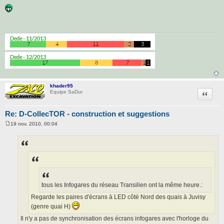
e
s
s
a
g
e
khader95
Citatio
Equipe SaDur
Re: D-CollecTOR - construction et suggestions
19 nov. 2010, 00:04
M
e
s
s
a
g
e
tous les Infogares du réseau Transilien ont la même heure.:
Regarde les paires d'écrans à LED côté Nord des quais à Juvisy
(genre quai H)
Il n'y a pas de synchronisation des écrans infogares avec l'horloge du