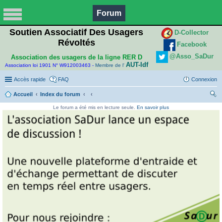
Forum
Soutien Associatif Des Usagers
D-Collector
Révoltés
Facebook
@Asso_SaDur
Association des usagers de la ligne RER D
AUT-Idf
Association loi 1901 N° W912003463 -
Membre de l'
Accès rapide
FAQ
Connexion
Accueil
Index du forum
ec
Le forum a été mis en lecture seule.
En savoir plus
her
ch
er