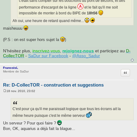
c'était sans compter sur les bouchons du pont de Bezons, et des
performance d'escargot de la ligne
et le fait qu'il me soit
impossible de monter à bord du BIPE de
18h56
Ah oui, une heure de retard quand même...
maisheuuu
(P.S : on est super hors sujet la
)
N'hésitez plus,
inscrivez-vous
,
rejoignez-nous
et participez au
D-
CollecTOR
-
SaDur sur Facebook
-
@Asso_Sadur
FrancoisL
Citatio
Membre de SaDur
Re: D-CollecTOR - construction et suggestions
18 nov. 2010, 23:02
M
e
s
s
a
C'est pour ça qu'il me paraissait logique que tous les écrans ait la
g
même heure puisque c'est le même serveur
e
Un serveur ? Pour quoi faire ?
Bon, OK, aquarius a déjà fait la blague...