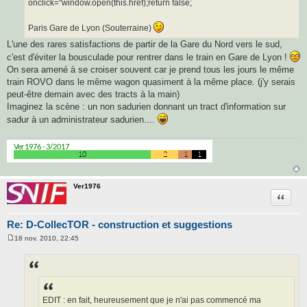
onclick="window.open(this.href);return false;
Paris Gare de Lyon (Souterraine)
L'une des rares satisfactions de partir de la Gare du Nord vers le sud,
c'est d'éviter la bousculade pour rentrer dans le train en Gare de Lyon !
On sera amené à se croiser souvent car je prend tous les jours le même
train ROVO dans le même wagon quasiment à la même place. (j'y serais
peut-être demain avec des tracts à la main)
Imaginez la scène : un non sadurien donnant un tract d'information sur
sadur à un administrateur sadurien....
Ver1976
Citatio
Re: D-CollecTOR - construction et suggestions
18 nov. 2010, 22:45
M
e
s
s
a
g
e
EDIT : en fait, heureusement que je n'ai pas commencé ma