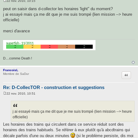
22 nov. 2010, 10:15
M
e
peut on saisir dans d-collector les horaires 'light" du moment?
s
j ai essayé mais ça me dit que je me suis trompé (lien mission --> heure
s
a
officielle)
g
e
merci d'avance
D....comme Death !
FrancoisL
Citatio
Membre de SaDur
Re: D-CollecTOR - construction et suggestions
22 nov. 2010, 10:51
M
e
s
s
a
j ai essayé mais ça me dit que je me suis trompé (lien mission --> heure
g
officielle)
e
Les horaires des trains qui circulent dans ce service réduit sont des
horaires des trains habituels. Se référer à eux plutôt qu'à abcdtrains qui
décale parfois d'une ou deux minutes
(si le problème persiste, dis moi