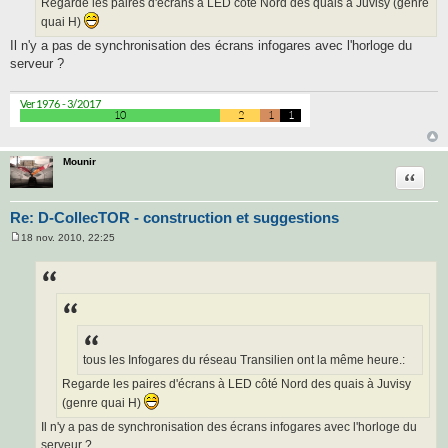
Regarde les paires d'écrans à LED côté Nord des quais à Juvisy (genre
quai H)
Il n'y a pas de synchronisation des écrans infogares avec l'horloge du
serveur ?
Mounir
Citatio
Re: D-CollecTOR - construction et suggestions
18 nov. 2010, 22:25
M
e
s
s
a
g
e
tous les Infogares du réseau Transilien ont la même heure.:
Regarde les paires d'écrans à LED côté Nord des quais à Juvisy
(genre quai H)
Il n'y a pas de synchronisation des écrans infogares avec l'horloge du
serveur ?