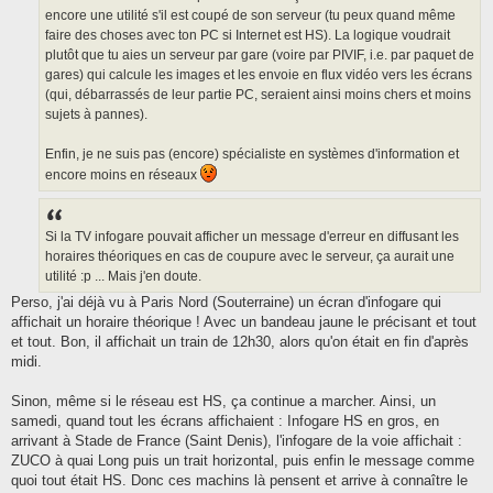
encore une utilité s'il est coupé de son serveur (tu peux quand même
faire des choses avec ton PC si Internet est HS). La logique voudrait
plutôt que tu aies un serveur par gare (voire par PIVIF, i.e. par paquet de
gares) qui calcule les images et les envoie en flux vidéo vers les écrans
(qui, débarrassés de leur partie PC, seraient ainsi moins chers et moins
sujets à pannes).
Enfin, je ne suis pas (encore) spécialiste en systèmes d'information et
encore moins en réseaux
Si la TV infogare pouvait afficher un message d'erreur en diffusant les
horaires théoriques en cas de coupure avec le serveur, ça aurait une
utilité :p ... Mais j'en doute.
Perso, j'ai déjà vu à Paris Nord (Souterraine) un écran d'infogare qui
affichait un horaire théorique ! Avec un bandeau jaune le précisant et tout
et tout. Bon, il affichait un train de 12h30, alors qu'on était en fin d'après
midi.
Sinon, même si le réseau est HS, ça continue a marcher. Ainsi, un
samedi, quand tout les écrans affichaient : Infogare HS en gros, en
arrivant à Stade de France (Saint Denis), l'infogare de la voie affichait :
ZUCO à quai Long puis un trait horizontal, puis enfin le message comme
quoi tout était HS. Donc ces machins là pensent et arrive à connaître le