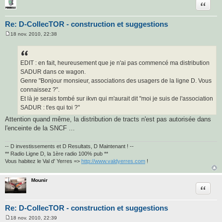
Citatio
Re: D-CollecTOR - construction et suggestions
18 nov. 2010, 22:38
M
e
s
s
a
EDIT : en fait, heureusement que je n'ai pas commencé ma distribution
g
SADUR dans ce wagon.
e
Genre "Bonjour monsieur, associations des usagers de la ligne D. Vous
connaissez ?".
Et là je serais tombé sur ikvn qui m'aurait dit "moi je suis de l'association
SADUR : t'es qui toi ?"
Attention quand même, la distribution de tracts n'est pas autorisée dans
l'enceinte de la SNCF ...
-- D investissements et D Resultats, D Maintenant ! --
** Radio Ligne D, la 1ère radio 100% pub **
Vous habitez le Val d' Yerres =>
http://www.valdyerres.com
!
Mounir
Citatio
Re: D-CollecTOR - construction et suggestions
18 nov. 2010, 22:39