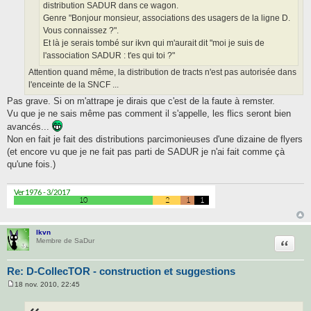
distribution SADUR dans ce wagon.
Genre "Bonjour monsieur, associations des usagers de la ligne D.
Vous connaissez ?".
Et là je serais tombé sur ikvn qui m'aurait dit "moi je suis de
l'association SADUR : t'es qui toi ?"
Attention quand même, la distribution de tracts n'est pas autorisée dans
l'enceinte de la SNCF ...
Pas grave. Si on m'attrape je dirais que c'est de la faute à remster.
Vu que je ne sais même pas comment il s'appelle, les flics seront bien
avancés...
Non en fait je fait des distributions parcimonieuses d'une dizaine de flyers
(et encore vu que je ne fait pas parti de SADUR je n'ai fait comme çà
qu'une fois.)
lkvn
Citatio
Membre de SaDur
Re: D-CollecTOR - construction et suggestions
18 nov. 2010, 22:45
M
e
s