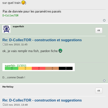
sur quel train
)
superfish
Citatio
Re: D-CollecTOR - construction et suggestions
22 nov. 2010, 11:45
M
e
ok, je vais remplir ma fish, pardon fiche
s
s
a
g
e
D....comme Death !
HerVelizy
Citatio
Re: D-CollecTOR - construction et suggestions
22 nov. 2010, 13:48
M