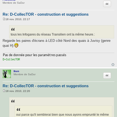
Citatio
Membre de SaDur
Re: D-CollecTOR - construction et suggestions
18 nov. 2010, 22:17
M
e
s
s
a
tous les Infogares du réseau Transilien ont la même heure.:
g
Regarde les paires d'écrans à LED côté Nord des quais à Juvisy (genre
e
quai H)
lkvn
Citatio
Membre de SaDur
Re: D-CollecTOR - construction et suggestions
18 nov. 2010, 22:20
M
e
s
s
a
g
e
oui parce qu'il semblerai bien que nous ayons emprunté le même