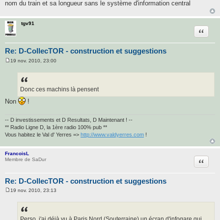
nom du train et sa longueur sans le système d'information central
tgv91
Citatio
Re: D-CollecTOR - construction et suggestions
19 nov. 2010, 23:00
M
e
s
s
a
Donc ces machins là pensent
g
e
Non
!
-- D investissements et D Resultats, D Maintenant ! --
** Radio Ligne D, la 1ère radio 100% pub **
Vous habitez le Val d' Yerres =>
http://www.valdyerres.com
!
FrancoisL
Citatio
Membre de SaDur
Re: D-CollecTOR - construction et suggestions
19 nov. 2010, 23:13
M
e
s
s
a
Perso, j'ai déjà vu à Paris Nord (Souterraine) un écran d'infogare qui