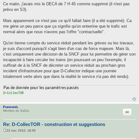
e
Ce matin, j'avais mis le DECA de 7 H 45 comme supprimé (il n'est pas
s
prévu en S3).
s
a
g
Mais apparement ce n'est pas ce qu'il fallait faire (il a été supprimé). Ca
e
me gène un peu parce que ça signifie qu'on enterrine que le trafic est
normal alors que nous n'avons pas l'offre "contractuelle".
Qu'on tienne compte du service réduit pendant les grèves ou les travaux,
je suis d'accord puisqu'il s'agit bien d'un cas de force majeure. Mais là,
c'est uniquement une décision de la SNCF pour lui permettre de gèrer son
incapacité à faire circuler les trains (en poussant un peu l'exemple, il
suffirait de à la SNCF de décreter un service réduit au prochain gros
incident d'infrastruture pour que D-Collector indique une journée
totalement verte alors que dans la réalité le service n'a pas été rendu).
FrancoisL
Citatio
Membre de SaDur
Re: D-CollecTOR - construction et suggestions
22 nov. 2010, 18:55
M
e