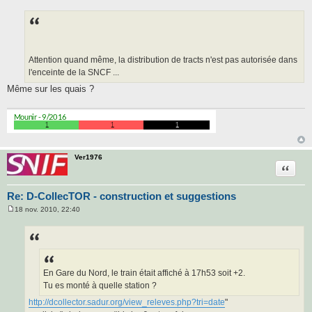
M
e
s
s
a
g
e
Attention quand même, la distribution de tracts n'est pas autorisée dans
l'enceinte de la SNCF ...
Même sur les quais ?
Ver1976
Citatio
Re: D-CollecTOR - construction et suggestions
18 nov. 2010, 22:40
M
e
s
s
a
g
e
En Gare du Nord, le train était affiché à 17h53 soit +2.
Tu es monté à quelle station ?
http://dcollector.sadur.org/view_releves.php?tri=date
"