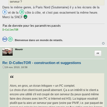
serveur ?
Dans le même genre, à Paris Nord (Souterraine) il y a les écrans de la
et de la
côte à côte, et c'est pas exactement la même heure.
Merci la SNCF
:
Bienvenue dans un monde de retards.
Mounir
Citatio
Re: D-CollecTOR - construction et suggestions
19 nov. 2010, 16:58
M
e
s
s
a
g
Alors, en gros, un écran Infogare = un PC complet.
e
Le choix d'un client lourd paraît aberrant. Ça a un intérêt si le client a
encore une utilité s'il est coupé de son serveur (tu peux quand même
faire des choses avec ton PC si Internet est HS). La logique voudrait
plutôt que tu aies un serveur par gare (voire par PIVIF, i.e. par paquet de