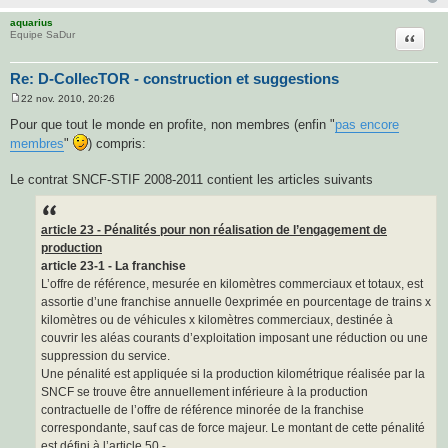
aquarius
Citatio
Equipe SaDur
Re: D-CollecTOR - construction et suggestions
22 nov. 2010, 20:26
M
e
Pour que tout le monde en profite, non membres (enfin "
pas encore
s
membres
"
) compris:
s
a
g
Le contrat SNCF-STIF 2008-2011 contient les articles suivants
e
article 23 - Pénalités pour non réalisation de l’engagement de
production
article 23-1 - La franchise
L’offre de référence, mesurée en kilomètres commerciaux et totaux, est
assortie d’une franchise annuelle 0exprimée en pourcentage de trains x
kilomètres ou de véhicules x kilomètres commerciaux, destinée à
couvrir les aléas courants d’exploitation imposant une réduction ou une
suppression du service.
Une pénalité est appliquée si la production kilométrique réalisée par la
SNCF se trouve être annuellement inférieure à la production
contractuelle de l’offre de référence minorée de la franchise
correspondante, sauf cas de force majeur. Le montant de cette pénalité
est défini à l’article 50 -.