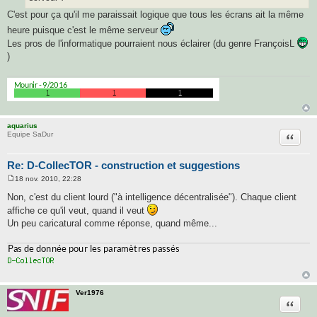
C'est pour ça qu'il me paraissait logique que tous les écrans ait la même
heure puisque c'est le même serveur
Les pros de l'informatique pourraient nous éclairer (du genre FrançoisL
)
aquarius
Citatio
Equipe SaDur
Re: D-CollecTOR - construction et suggestions
18 nov. 2010, 22:28
M
e
Non, c'est du client lourd ("à intelligence décentralisée"). Chaque client
s
affiche ce qu'il veut, quand il veut
s
a
Un peu caricatural comme réponse, quand même...
g
e
Ver1976
Citatio