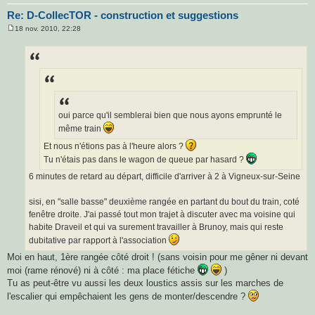
Re: D-CollecTOR - construction et suggestions
18 nov. 2010, 22:28
M
e
s
s
a
g
e
oui parce qu'il semblerai bien que nous ayons emprunté le
même train
Et nous n'étions pas à l'heure alors ?
Tu n'étais pas dans le wagon de queue par hasard ?
6 minutes de retard au départ, difficile d'arriver à 2 à Vigneux-sur-Seine
sisi, en "salle basse" deuxième rangée en partant du bout du train, coté
fenêtre droite. J'ai passé tout mon trajet à discuter avec ma voisine qui
habite Draveil et qui va surement travailler à Brunoy, mais qui reste
dubitative par rapport à l'association
Moi en haut, 1ère rangée côté droit ! (sans voisin pour me gêner ni devant
moi (rame rénové) ni à côté : ma place fétiche
)
Tu as peut-être vu aussi les deux loustics assis sur les marches de
l'escalier qui empêchaient les gens de monter/descendre ?