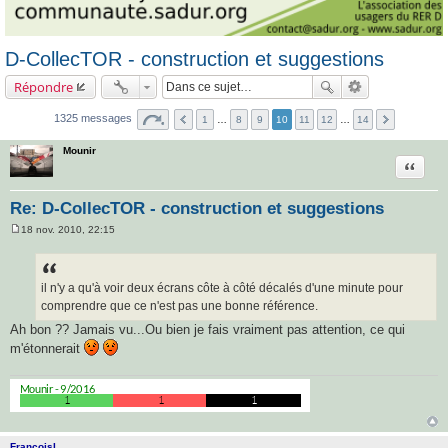
D-CollecTOR - construction et suggestions
Répondre
1325 messages
1
…
8
9
10
11
12
…
14
Mounir
Citatio
Re: D-CollecTOR - construction et suggestions
18 nov. 2010, 22:15
M
e
s
s
a
il n'y a qu'à voir deux écrans côte à côté décalés d'une minute pour
g
comprendre que ce n'est pas une bonne référence.
e
Ah bon ?? Jamais vu...Ou bien je fais vraiment pas attention, ce qui
m'étonnerait
FrancoisL