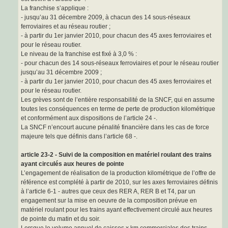
La franchise s’applique :
- jusqu’au 31 décembre 2009, à chacun des 14 sous-réseaux
ferroviaires et au réseau routier ;
- à partir du 1er janvier 2010, pour chacun des 45 axes ferroviaires et
pour le réseau routier.
Le niveau de la franchise est fixé à 3,0 % :
- pour chacun des 14 sous-réseaux ferroviaires et pour le réseau routier
jusqu’au 31 décembre 2009 ;
- à partir du 1er janvier 2010, pour chacun des 45 axes ferroviaires et
pour le réseau routier.
Les grèves sont de l’entière responsabilité de la SNCF, qui en assume
toutes les conséquences en terme de perte de production kilométrique
et conformément aux dispositions de l’article 24 -.
La SNCF n’encourt aucune pénalité financière dans les cas de force
majeure tels que définis dans l’article 68 -.
article 23-2 - Suivi de la composition en matériel roulant des trains
ayant circulés aux heures de pointe
L’engagement de réalisation de la production kilométrique de l’offre de
référence est complété à partir de 2010, sur les axes ferroviaires définis
à l’article 6-1 - autres que ceux des RER A, RER B et T4, par un
engagement sur la mise en oeuvre de la composition prévue en
matériel roulant pour les trains ayant effectivement circulé aux heures
de pointe du matin et du soir.
Lorsque le volume annuel de caisses x km commerciales des trains