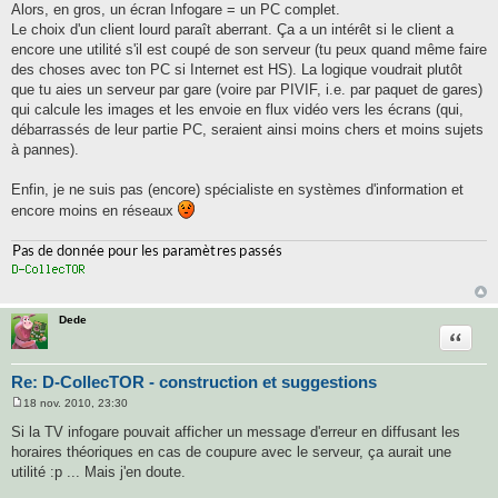
Alors, en gros, un écran Infogare = un PC complet.
Le choix d'un client lourd paraît aberrant. Ça a un intérêt si le client a
encore une utilité s'il est coupé de son serveur (tu peux quand même faire
des choses avec ton PC si Internet est HS). La logique voudrait plutôt
que tu aies un serveur par gare (voire par PIVIF, i.e. par paquet de gares)
qui calcule les images et les envoie en flux vidéo vers les écrans (qui,
débarrassés de leur partie PC, seraient ainsi moins chers et moins sujets
à pannes).
Enfin, je ne suis pas (encore) spécialiste en systèmes d'information et
encore moins en réseaux
Dede
Citatio
Re: D-CollecTOR - construction et suggestions
18 nov. 2010, 23:30
M
e
Si la TV infogare pouvait afficher un message d'erreur en diffusant les
s
horaires théoriques en cas de coupure avec le serveur, ça aurait une
s
a
utilité :p ... Mais j'en doute.
g
e