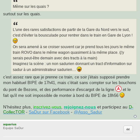
s
a
Même sur les quais ?
g
surtout sur les quais.
e
L'une des rares satisfactions de partir de la Gare du Nord vers le sud,
c'est d'éviter la bousculade pour rentrer dans le train en Gare de Lyon !
On sera amené à se croiser souvent car je prend tous les jours le même
train ROVO dans le même wagon quasiment à la même place. (j'y
serais peut-être demain avec des tracts à la main)
Imaginez la scène : un non sadurien donnant un tract d'information sur
sadur à un administrateur sadurien....
c'est assez rare que je prenne ce train, ce soir j'étais supposé prendre
mon habituel BIPE de 17h41, mais c'était sans compter sur les bouchons
du pont de Bezons, et des performance d'escargot de la ligne
et le
fait qu'il me soit impossible de monter à bord du BIPE de 18h56
N'hésitez plus,
inscrivez-vous
,
rejoignez-nous
et participez au
D-
CollecTOR
-
SaDur sur Facebook
-
@Asso_Sadur
aquarius
Citatio
Equipe SaDur