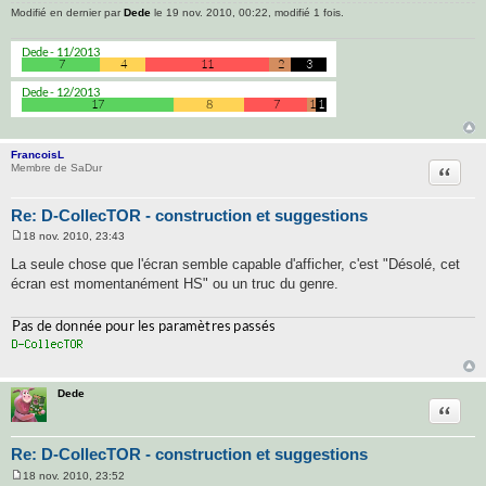
Modifié en dernier par
Dede
le 19 nov. 2010, 00:22, modifié 1 fois.
FrancoisL
Citatio
Membre de SaDur
Re: D-CollecTOR - construction et suggestions
18 nov. 2010, 23:43
M
e
La seule chose que l'écran semble capable d'afficher, c'est "Désolé, cet
s
écran est momentanément HS" ou un truc du genre.
s
a
g
e
Dede
Citatio
Re: D-CollecTOR - construction et suggestions
18 nov. 2010, 23:52
M