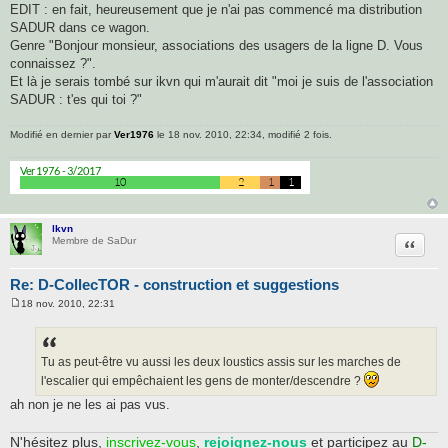
EDIT : en fait, heureusement que je n'ai pas commencé ma distribution
SADUR dans ce wagon.
Genre "Bonjour monsieur, associations des usagers de la ligne D. Vous
connaissez ?".
Et là je serais tombé sur ikvn qui m'aurait dit "moi je suis de l'association
SADUR : t'es qui toi ?"
Modifié en dernier par
Ver1976
le 18 nov. 2010, 22:34, modifié 2 fois.
lkvn
Citatio
Membre de SaDur
Re: D-CollecTOR - construction et suggestions
18 nov. 2010, 22:31
M
e
s
s
a
Tu as peut-être vu aussi les deux loustics assis sur les marches de
g
l'escalier qui empêchaient les gens de monter/descendre ?
e
ah non je ne les ai pas vus.
N'hésitez plus,
inscrivez-vous
,
rejoignez-nous
et participez au
D-