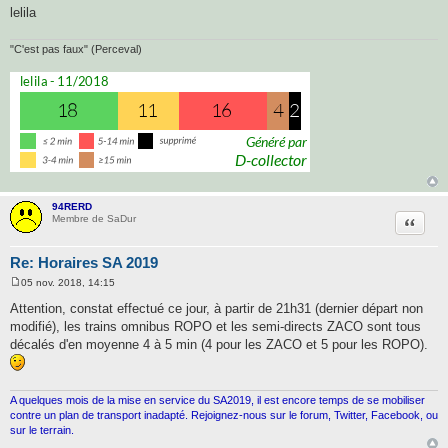
lelila
"C'est pas faux" (Perceval)
94RERD
Citatio
Membre de SaDur
Re: Horaires SA 2019
05 nov. 2018, 14:15
M
e
Attention, constat effectué ce jour, à partir de 21h31 (dernier départ non
s
modifié), les trains omnibus ROPO et les semi-directs ZACO sont tous
s
a
décalés d'en moyenne 4 à 5 min (4 pour les ZACO et 5 pour les ROPO).
g
e
A quelques mois de la mise en service du SA2019, il est encore temps de se mobiliser
contre un plan de transport inadapté. Rejoignez-nous sur le forum, Twitter, Facebook, ou
sur le terrain.