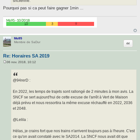
sncfienne.
Pourquoi pas si ca peut faire gagner 1min ...
Mo95
Citatio
Membre de SaDur
Re: Horaires SA 2019
06 nov. 2018, 10:12
M
e
s
s
a
@94rerD :
g
e
En 2022, les temps de trajets sont rallongé de 2 minutes à mon avis. La
SNCF se sert aujourd'hui de cette excuse de l'arrêt à Vert de Maison
déjà prévu et nous ressortira la même excuse réchauffé en 2022, 2036
et 2048.
@Lelila :
Hélas, je crains fort que nos trains n'arrivent toujours pas à l'heure. C'est
ce qu'on avait constaté avec le SA2014. La SNCF nous avait dit que