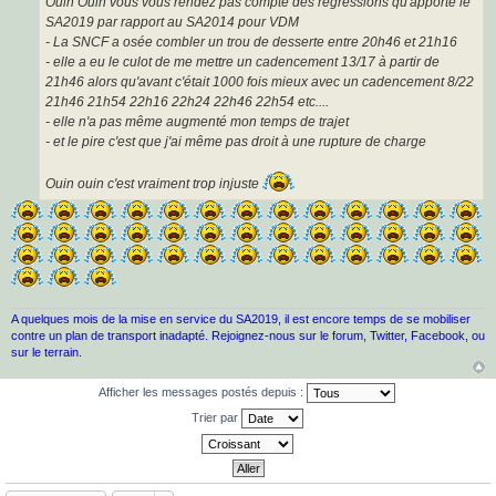
a
Ouin Ouin vous vous rendez pas compte des régressions qu'apporte le
g
SA2019 par rapport au SA2014 pour VDM
e
- La SNCF a osée combler un trou de desserte entre 20h46 et 21h16
- elle a eu le culot de me mettre un cadencement 13/17 à partir de
21h46 alors qu'avant c'était 1000 fois mieux avec un cadencement 8/22
21h46 21h54 22h16 22h24 22h46 22h54 etc....
- elle n'a pas même augmenté mon temps de trajet
- et le pire c'est que j'ai même pas droit à une rupture de charge
Ouin ouin c'est vraiment trop injuste
A quelques mois de la mise en service du SA2019, il est encore temps de se mobiliser
contre un plan de transport inadapté. Rejoignez-nous sur le forum, Twitter, Facebook, ou
sur le terrain.
Afficher les messages postés depuis :
Trier par