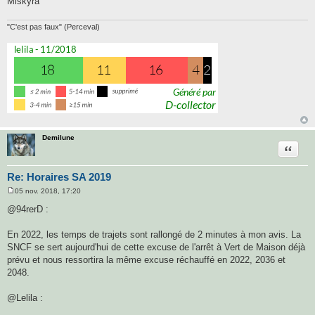
Miskyra
"C'est pas faux" (Perceval)
Demilune
Citatio
Re: Horaires SA 2019
05 nov. 2018, 17:20
M
e
@94rerD :
s
s
a
En 2022, les temps de trajets sont rallongé de 2 minutes à mon avis. La
g
SNCF se sert aujourd'hui de cette excuse de l'arrêt à Vert de Maison déjà
e
prévu et nous ressortira la même excuse réchauffé en 2022, 2036 et
2048.
@Lelila :