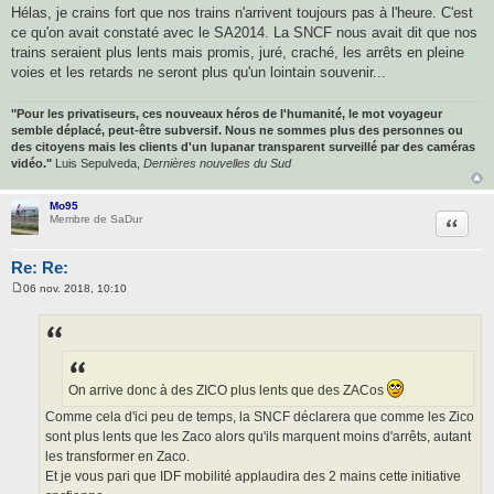
Hélas, je crains fort que nos trains n'arrivent toujours pas à l'heure. C'est
ce qu'on avait constaté avec le SA2014. La SNCF nous avait dit que nos
trains seraient plus lents mais promis, juré, craché, les arrêts en pleine
voies et les retards ne seront plus qu'un lointain souvenir...
"Pour les privatiseurs, ces nouveaux héros de l'humanité, le mot voyageur
semble déplacé, peut-être subversif. Nous ne sommes plus des personnes ou
des citoyens mais les clients d'un lupanar transparent surveillé par des caméras
vidéo."
Luis Sepulveda,
Dernières nouvelles du Sud
Mo95
Citatio
Membre de SaDur
Re: Re:
06 nov. 2018, 10:10
M
e
s
s
a
g
e
On arrive donc à des ZICO plus lents que des ZACos
Comme cela d'ici peu de temps, la SNCF déclarera que comme les Zico
sont plus lents que les Zaco alors qu'ils marquent moins d'arrêts, autant
les transformer en Zaco.
Et je vous pari que IDF mobilité applaudira des 2 mains cette initiative