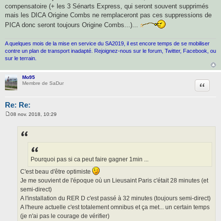
compensatoire (+ les 3 Sénarts Express, qui seront souvent supprimés
mais les DICA Origine Combs ne remplaceront pas ces suppressions de
PICA donc seront toujours Origine Combs...)...
A quelques mois de la mise en service du SA2019, il est encore temps de se mobiliser
contre un plan de transport inadapté. Rejoignez-nous sur le forum, Twitter, Facebook, ou
sur le terrain.
Mo95
Citatio
Membre de SaDur
Re: Re:
08 nov. 2018, 10:29
M
e
s
s
a
g
e
Pourquoi pas si ca peut faire gagner 1min ...
C'est beau d'être optimiste
Je me souvient de l'époque où un Lieusaint Paris c'était 28 minutes (et
semi-direct)
A l'installation du RER D c'est passé à 32 minutes (toujours semi-direct)
A l'heure actuelle c'est totalement omnibus et ça met... un certain temps
(je n'ai pas le courage de vérifier)