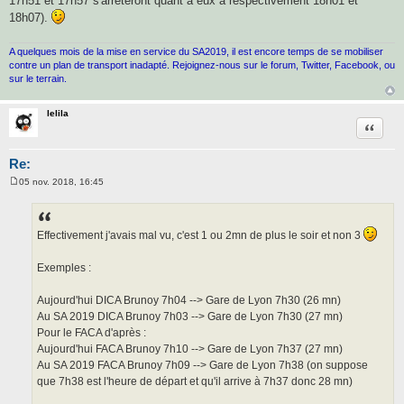
17h51 et 17h57 s'arrêteront quant à eux à respectivement 18h01 et
18h07).
A quelques mois de la mise en service du SA2019, il est encore temps de se mobiliser
contre un plan de transport inadapté. Rejoignez-nous sur le forum, Twitter, Facebook, ou
sur le terrain.
lelila
Citatio
Re:
05 nov. 2018, 16:45
M
e
s
s
a
Effectivement j'avais mal vu, c'est 1 ou 2mn de plus le soir et non 3
g
e
Exemples :
Aujourd'hui DICA Brunoy 7h04 --> Gare de Lyon 7h30 (26 mn)
Au SA 2019 DICA Brunoy 7h03 --> Gare de Lyon 7h30 (27 mn)
Pour le FACA d'après :
Aujourd'hui FACA Brunoy 7h10 --> Gare de Lyon 7h37 (27 mn)
Au SA 2019 FACA Brunoy 7h09 --> Gare de Lyon 7h38 (on suppose
que 7h38 est l'heure de départ et qu'il arrive à 7h37 donc 28 mn)