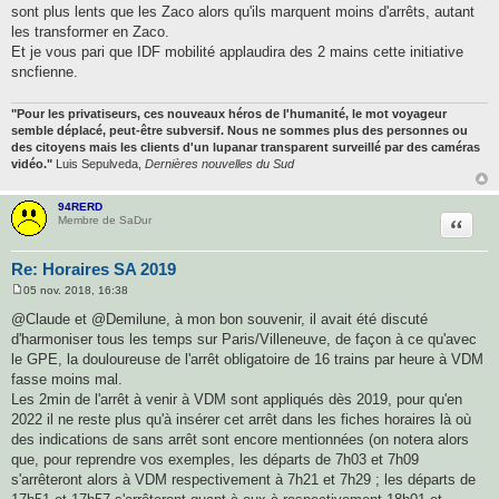
sont plus lents que les Zaco alors qu'ils marquent moins d'arrêts, autant
les transformer en Zaco.
Et je vous pari que IDF mobilité applaudira des 2 mains cette initiative
sncfienne.
"Pour les privatiseurs, ces nouveaux héros de l'humanité, le mot voyageur
semble déplacé, peut-être subversif. Nous ne sommes plus des personnes ou
des citoyens mais les clients d'un lupanar transparent surveillé par des caméras
vidéo."
Luis Sepulveda,
Dernières nouvelles du Sud
94RERD
Citatio
Membre de SaDur
Re: Horaires SA 2019
05 nov. 2018, 16:38
M
e
@Claude et @Demilune, à mon bon souvenir, il avait été discuté
s
d'harmoniser tous les temps sur Paris/Villeneuve, de façon à ce qu'avec
s
a
le GPE, la douloureuse de l'arrêt obligatoire de 16 trains par heure à VDM
g
fasse moins mal.
e
Les 2min de l'arrêt à venir à VDM sont appliqués dès 2019, pour qu'en
2022 il ne reste plus qu'à insérer cet arrêt dans les fiches horaires là où
des indications de sans arrêt sont encore mentionnées (on notera alors
que, pour reprendre vos exemples, les départs de 7h03 et 7h09
s'arrêteront alors à VDM respectivement à 7h21 et 7h29 ; les départs de