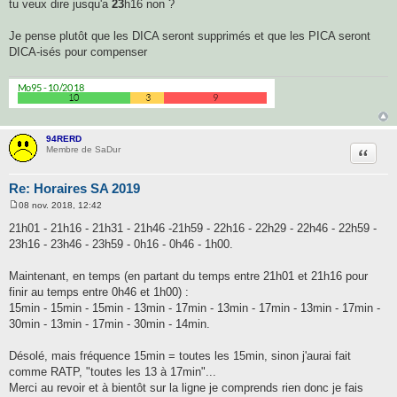
tu veux dire jusqu'a
23
h16 non ?
Je pense plutôt que les DICA seront supprimés et que les PICA seront
DICA-isés pour compenser
94RERD
Citatio
Membre de SaDur
Re: Horaires SA 2019
08 nov. 2018, 12:42
M
e
21h01 - 21h16 - 21h31 - 21h46 -21h59 - 22h16 - 22h29 - 22h46 - 22h59 -
s
23h16 - 23h46 - 23h59 - 0h16 - 0h46 - 1h00.
s
a
g
Maintenant, en temps (en partant du temps entre 21h01 et 21h16 pour
e
finir au temps entre 0h46 et 1h00) :
15min - 15min - 15min - 13min - 17min - 13min - 17min - 13min - 17min -
30min - 13min - 17min - 30min - 14min.
Désolé, mais fréquence 15min = toutes les 15min, sinon j'aurai fait
comme RATP, "toutes les 13 à 17min"...
Merci au revoir et à bientôt sur la ligne je comprends rien donc je fais