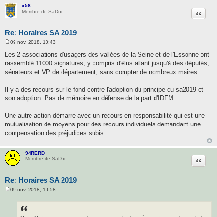
x58
Citatio
Membre de SaDur
Re: Horaires SA 2019
09 nov. 2018, 10:43
M
e
Les 2 associations d'usagers des vallées de la Seine et de l'Essonne ont
s
rassemblé 11000 signatures, y compris d'élus allant jusqu'à des députés,
s
a
sénateurs et VP de département, sans compter de nombreux maires.
g
e
Il y a des recours sur le fond contre l'adoption du principe du sa2019 et
son adoption. Pas de mémoire en défense de la part d'IDFM.
Une autre action démarre avec un recours en responsabilité qui est une
mutualisation de moyens pour des recours individuels demandant une
compensation des préjudices subis.
94RERD
Citatio
Membre de SaDur
Re: Horaires SA 2019
09 nov. 2018, 10:58
M
e
s
s