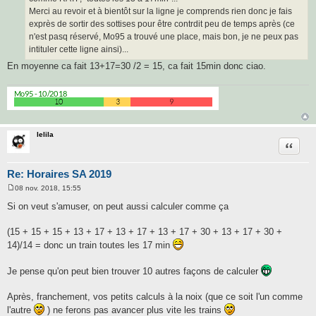
Merci au revoir et à bientôt sur la ligne je comprends rien donc je fais
exprès de sortir des sottises pour être contrdit peu de temps après (ce
n'est pasq réservé, Mo95 a trouvé une place, mais bon, je ne peux pas
intituler cette ligne ainsi)...
En moyenne ca fait 13+17=30 /2 = 15, ca fait 15min donc ciao.
lelila
Citatio
Re: Horaires SA 2019
08 nov. 2018, 15:55
M
e
Si on veut s'amuser, on peut aussi calculer comme ça
s
s
a
(15 + 15 + 15 + 13 + 17 + 13 + 17 + 13 + 17 + 30 + 13 + 17 + 30 +
g
14)/14 = donc un train toutes les 17 min
e
Je pense qu'on peut bien trouver 10 autres façons de calculer
Après, franchement, vos petits calculs à la noix (que ce soit l'un comme
l'autre
) ne ferons pas avancer plus vite les trains