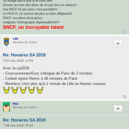
Un nudge parce que tu le vaux bien
Donner au train des idées de ne pas être en rideau!©
A la SNCF l'à peu près c'est possible!©
Le ROR D, un service de plus en plus affligeant!©
SNCF: la culture de la grève
maligned: l'orthographe @pétaudièreD!©
SNCF, un incroyable talent
x58
Citatio
Membre de SaDur
Re: Horaires SA 2019
07 nov. 2018, 17:53
M
e
Avec le sa2019:
s
- Courcouronnes/Evry s'éloigne de Paris de 2 minutes
s
a
- Corbeil rejoint Reims à 46 minutes de Paris
g
- Mennecy n'est plus qu'à 1 minute de Lille en heures creuses.
e
Phil
Citatio
Membre de SaDur
Re: Horaires SA 2019
08 nov. 2018, 07:24
M