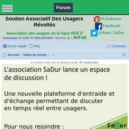
Forum
Soutien Associatif Des Usagers
D-Collector
Révoltés
Facebook
@Asso_SaDur
Association des usagers de la ligne RER D
AUT-Idf
Association loi 1901 N° W912003463 -
Membre de l'
Accès rapide
FAQ
Connexion
Accueil
Index du forum
ec
Le forum a été mis en lecture seule.
En savoir plus
her
ch
er