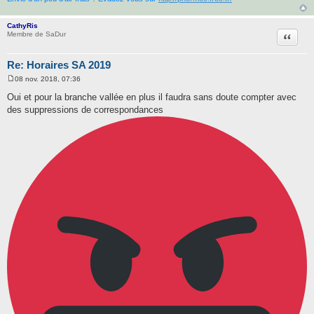
CathyRis
Citatio
Membre de SaDur
Re: Horaires SA 2019
08 nov. 2018, 07:36
M
e
Oui et pour la branche vallée en plus il faudra sans doute compter avec
s
des suppressions de correspondances
s
a
g
e