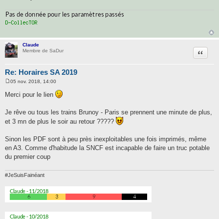
Claude
Citatio
Membre de SaDur
Re: Horaires SA 2019
05 nov. 2018, 14:00
M
e
Merci pour le lien
s
s
a
Je rêve ou tous les trains Brunoy - Paris se prennent une minute de plus,
g
et 3 mn de plus le soir au retour ?????
e
Sinon les PDF sont à peu près inexploitables une fois imprimés, même
en A3. Comme d'habitude la SNCF est incapable de faire un truc potable
du premier coup
#JeSuisFainéant