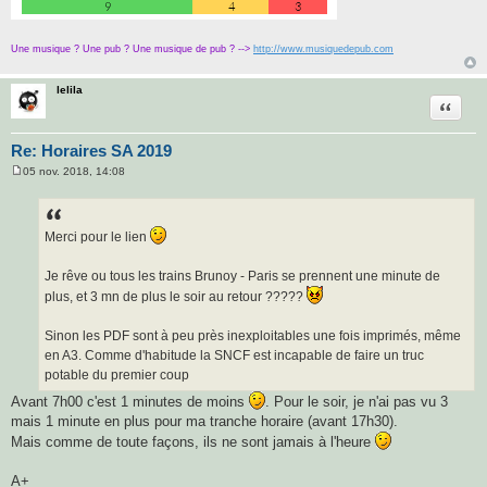
Une musique ? Une pub ? Une musique de pub ? -->
http://www.musiquedepub.com
lelila
Citatio
Re: Horaires SA 2019
05 nov. 2018, 14:08
M
e
s
s
a
Merci pour le lien
g
e
Je rêve ou tous les trains Brunoy - Paris se prennent une minute de
plus, et 3 mn de plus le soir au retour ?????
Sinon les PDF sont à peu près inexploitables une fois imprimés, même
en A3. Comme d'habitude la SNCF est incapable de faire un truc
potable du premier coup
Avant 7h00 c'est 1 minutes de moins
. Pour le soir, je n'ai pas vu 3
mais 1 minute en plus pour ma tranche horaire (avant 17h30).
Mais comme de toute façons, ils ne sont jamais à l'heure
A+