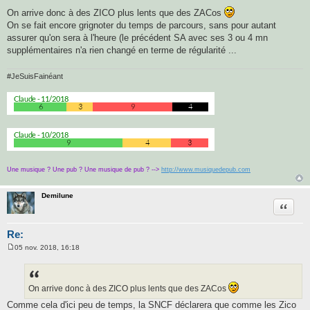
On arrive donc à des ZICO plus lents que des ZACos
On se fait encore grignoter du temps de parcours, sans pour autant
assurer qu'on sera à l'heure (le précédent SA avec ses 3 ou 4 mn
supplémentaires n'a rien changé en terme de régularité ...
#JeSuisFainéant
Une musique ? Une pub ? Une musique de pub ? -->
http://www.musiquedepub.com
Demilune
Citatio
Re:
05 nov. 2018, 16:18
M
e
s
s
a
On arrive donc à des ZICO plus lents que des ZACos
g
e
Comme cela d'ici peu de temps, la SNCF déclarera que comme les Zico