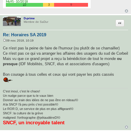
D-prime
Citatio
Membre de SaDur
Re: Horaires SA 2019
09 nov. 2018, 10:19
M
e
Ce n'est pas la peine de faire de l'humour (ou plutôt de se chamailler)
s
Ce n'est pas ce qui va arranger les affaires des usagers du sud de Corbeil
s
a
Mais vu que ce grand projet a reçu la bénédiction de tout le monde
ou
g
presque
(IDF Mobilités, SNCF, élus et associations d'usagers)
e
Bon courage à tous celles et ceux qui vont payer les pots cassés
C'est inouï, c'est le chaos!
Un nudge parce que tu le vaux bien
Donner au train des idées de ne pas être en rideau!©
A la SNCF l'à peu près c'est possible!©
Le ROR D, un service de plus en plus affligeant!©
SNCF: la culture de la grève
maligned: l'orthographe @pétaudièreD!©
SNCF, un incroyable talent