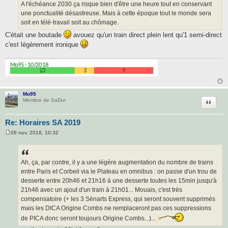
A l'échéance 2030 ça risque bien d'être une heure tout en conservant
une ponctualité désastreuse. Mais à cette époque tout le monde sera
soit en télé-travail soit au chômage.
C'était une boutade
avouez qu'un train direct plein lent qu'1 semi-direct
c'est légèrement ironique
Mo95
Citatio
Membre de SaDur
Re: Horaires SA 2019
08 nov. 2018, 10:32
M
e
s
s
a
Ah, ça, par contre, il y a une légère augmentation du nombre de trains
g
entre Paris et Corbeil via le Plateau en omnibus : on passe d'un trou de
e
desserte entre 20h46 et 21h16 à une desserte toutes les 15min jusqu'à
21h46 avec un ajout d'un train à 21h01... Mouais, c'est très
compensatoire (+ les 3 Sénarts Express, qui seront souvent supprimés
mais les DICA Origine Combs ne remplaceront pas ces suppressions
de PICA donc seront toujours Origine Combs...)...