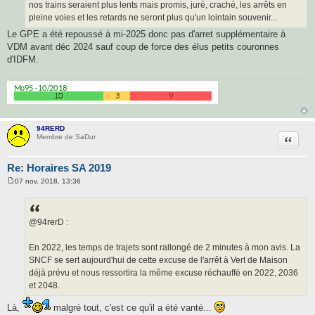
nos trains seraient plus lents mais promis, juré, craché, les arrêts en
pleine voies et les retards ne seront plus qu'un lointain souvenir...
Le GPE a été repoussé à mi-2025 donc pas d'arret supplémentaire à
VDM avant déc 2024 sauf coup de force des élus petits couronnes
d'IDFM.
94RERD
Citatio
Membre de SaDur
Re: Horaires SA 2019
07 nov. 2018, 13:36
M
e
s
s
a
@94rerD :
g
e
En 2022, les temps de trajets sont rallongé de 2 minutes à mon avis. La
SNCF se sert aujourd'hui de cette excuse de l'arrêt à Vert de Maison
déjà prévu et nous ressortira la même excuse réchauffé en 2022, 2036
et 2048.
Là,
malgré tout, c'est ce qu'il a été vanté...