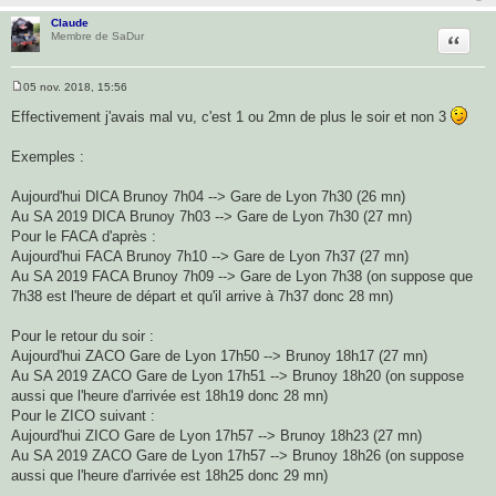
Claude
Citatio
Membre de SaDur
05 nov. 2018, 15:56
M
e
Effectivement j'avais mal vu, c'est 1 ou 2mn de plus le soir et non 3
s
s
a
Exemples :
g
e
Aujourd'hui DICA Brunoy 7h04 --> Gare de Lyon 7h30 (26 mn)
Au SA 2019 DICA Brunoy 7h03 --> Gare de Lyon 7h30 (27 mn)
Pour le FACA d'après :
Aujourd'hui FACA Brunoy 7h10 --> Gare de Lyon 7h37 (27 mn)
Au SA 2019 FACA Brunoy 7h09 --> Gare de Lyon 7h38 (on suppose que
7h38 est l'heure de départ et qu'il arrive à 7h37 donc 28 mn)
Pour le retour du soir :
Aujourd'hui ZACO Gare de Lyon 17h50 --> Brunoy 18h17 (27 mn)
Au SA 2019 ZACO Gare de Lyon 17h51 --> Brunoy 18h20 (on suppose
aussi que l'heure d'arrivée est 18h19 donc 28 mn)
Pour le ZICO suivant :
Aujourd'hui ZICO Gare de Lyon 17h57 --> Brunoy 18h23 (27 mn)
Au SA 2019 ZACO Gare de Lyon 17h57 --> Brunoy 18h26 (on suppose
aussi que l'heure d'arrivée est 18h25 donc 29 mn)