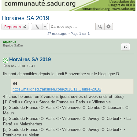
Horaires SA 2019
Répondre
27 messages • Page
1
sur
1
aquarius
Citatio
Equipe SaDur
Horaires SA 2019
05 nov. 2018, 12:41
M
e
Ils sont disponibles depuis le lundi 5 novembre sur le blog ligne D
s
s
a
g
https://maligned.transilien.com/2018/11 ... mbre-2018/
e
4 fiches horaires, en 2 versions (jours ouvrés et week-ends et fêtes)
[1] Creil <> Orry <> Stade de France <> Paris <> Villeneuve
[2] Stade de France <> Paris <> Villeneuve <> Combs <> Lieusaint <>
Melun
[3] Stade de France <> Paris <> Villeneuve <> Juvisy <> Corbeil <> La
Ferté <> Malesherbes
[3] Stade de France <> Paris <> Villeneuve <> Juvisy <> Corbeil <>
Ponthierry <> Melun