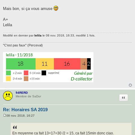
Mais bon, si ça vous amuse
A+
Lelila
Modifié en dernier par
lelila
le 08 nov. 2018, 16:33, modifié 1 fois.
"C'est pas faux" (Perceval)
94RERD
Citatio
Membre de SaDur
Re: Horaires SA 2019
08 nov. 2018, 16:27
M
e
s
s
a
En moyenne ca fait 13+17=30 /2 = 15, ca fait 15min donc ciao.