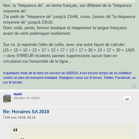
g
Non, la "fréquence de", en terme français, est différent de la "fréquence
e
moyenne de".
J'ai parlé de "fréquence de" jusqu'à 21h46, sinon, j'aurais dit "la fréquence
moyenne de" jusqu'à 23h16.
Donc voilà, perdu, fermez boutique et réapprenez la langue française
avant de venir polémiquer inutilement.
Sur ce, je reprends l'idée de Lelila, avec une autre façon de calculer :
(15 + 15 + 15 + 13 + 17 + 13 + 17 + 13 + 17 + 30 + 13 + 17 + 30 + 14)/0
= donc ERREUR incidents pannes suppressions aucun train en
circulation sur l'ensemble de la ligne...
A quelques mois de la mise en service du SA2019, il est encore temps de se mobiliser
contre un plan de transport inadapté. Rejoignez-nous sur le forum, Twitter, Facebook, ou
sur le terrain.
Mo95
Citatio
Membre de SaDur
Re: Horaires SA 2019
09 nov. 2018, 09:16
M
e
s
s
a
g