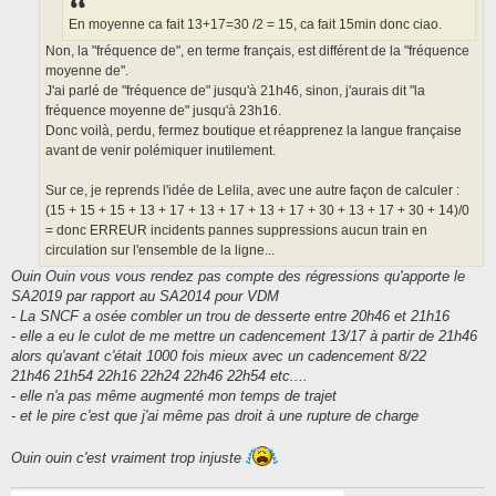
e
En moyenne ca fait 13+17=30 /2 = 15, ca fait 15min donc ciao.
Non, la "fréquence de", en terme français, est différent de la "fréquence
moyenne de".
J'ai parlé de "fréquence de" jusqu'à 21h46, sinon, j'aurais dit "la
fréquence moyenne de" jusqu'à 23h16.
Donc voilà, perdu, fermez boutique et réapprenez la langue française
avant de venir polémiquer inutilement.
Sur ce, je reprends l'idée de Lelila, avec une autre façon de calculer :
(15 + 15 + 15 + 13 + 17 + 13 + 17 + 13 + 17 + 30 + 13 + 17 + 30 + 14)/0
= donc ERREUR incidents pannes suppressions aucun train en
circulation sur l'ensemble de la ligne...
Ouin Ouin vous vous rendez pas compte des régressions qu'apporte le
SA2019 par rapport au SA2014 pour VDM
- La SNCF a osée combler un trou de desserte entre 20h46 et 21h16
- elle a eu le culot de me mettre un cadencement 13/17 à partir de 21h46
alors qu'avant c'était 1000 fois mieux avec un cadencement 8/22
21h46 21h54 22h16 22h24 22h46 22h54 etc....
- elle n'a pas même augmenté mon temps de trajet
- et le pire c'est que j'ai même pas droit à une rupture de charge
Ouin ouin c'est vraiment trop injuste