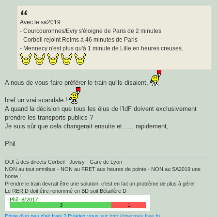
e
s
s
a
Avec le sa2019:
g
- Courcouronnes/Evry s'éloigne de Paris de 2 minutes
e
- Corbeil rejoint Reims à 46 minutes de Paris
- Mennecy n'est plus qu'à 1 minute de Lille en heures creuses.
A nous de vous faire préférer le train qu'ils disaient,
bref un vrai scandale !
A quand la décision que tous les élus de l'IdF doivent exclusivement
prendre les transports publics ?
Je suis sûr que cela changerait ensuite et ..... rapidement,
Phil
OUI à des directs Corbeil - Juvisy - Gare de Lyon
NON au tout omnibus - NON au FRET aux heures de pointe - NON au SA2019 une
honte !
Prendre le train devrait être une solution, c'est en fait un problème de plus à gérer
Le RER D doit être renommé en BD soit Bétaillère D
Envie d'un peu d'air frais ? Evadez vous sur
http://phermes.free.fr/