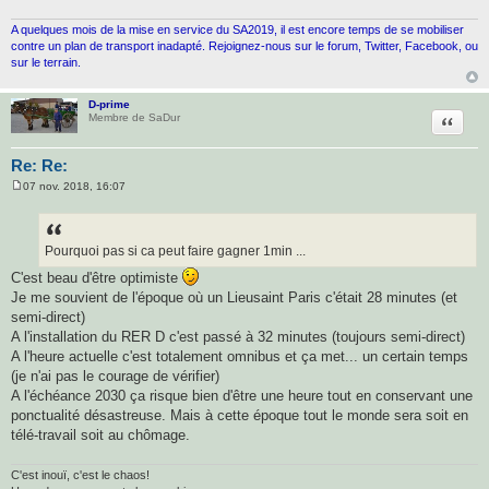
A quelques mois de la mise en service du SA2019, il est encore temps de se mobiliser
contre un plan de transport inadapté. Rejoignez-nous sur le forum, Twitter, Facebook, ou
sur le terrain.
D-prime
Citatio
Membre de SaDur
Re: Re:
07 nov. 2018, 16:07
M
e
s
s
a
Pourquoi pas si ca peut faire gagner 1min ...
g
e
C'est beau d'être optimiste
Je me souvient de l'époque où un Lieusaint Paris c'était 28 minutes (et
semi-direct)
A l'installation du RER D c'est passé à 32 minutes (toujours semi-direct)
A l'heure actuelle c'est totalement omnibus et ça met... un certain temps
(je n'ai pas le courage de vérifier)
A l'échéance 2030 ça risque bien d'être une heure tout en conservant une
ponctualité désastreuse. Mais à cette époque tout le monde sera soit en
télé-travail soit au chômage.
C'est inouï, c'est le chaos!