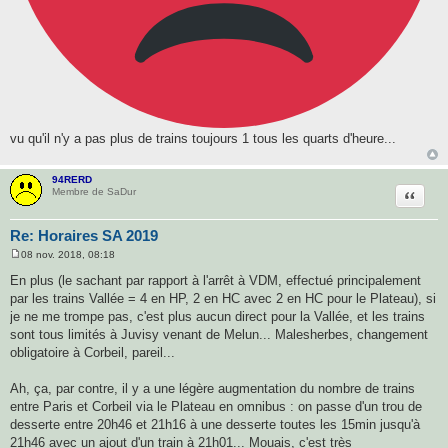
vu qu'il n'y a pas plus de trains toujours 1 tous les quarts d'heure...
94RERD
Citatio
Membre de SaDur
Re: Horaires SA 2019
08 nov. 2018, 08:18
M
e
En plus (le sachant par rapport à l'arrêt à VDM, effectué principalement
s
par les trains Vallée = 4 en HP, 2 en HC avec 2 en HC pour le Plateau), si
s
a
je ne me trompe pas, c'est plus aucun direct pour la Vallée, et les trains
g
sont tous limités à Juvisy venant de Melun... Malesherbes, changement
e
obligatoire à Corbeil, pareil...
Ah, ça, par contre, il y a une légère augmentation du nombre de trains
entre Paris et Corbeil via le Plateau en omnibus : on passe d'un trou de
desserte entre 20h46 et 21h16 à une desserte toutes les 15min jusqu'à
21h46 avec un ajout d'un train à 21h01... Mouais, c'est très