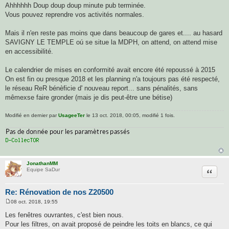
Ahhhhhh Doup doup doup minute pub terminée.
Vous pouvez reprendre vos activités normales.
Mais il n'en reste pas moins que dans beaucoup de gares et.... au hasard
SAVIGNY LE TEMPLE oú se situe la MDPH, on attend, on attend mise
en accessibilité.
Le calendrier de mises en conformité avait encore été repoussé à 2015
On est fin ou presque 2018 et les planning n'a toujours pas été respecté,
le réseau ReR bénèficie d' nouveau report... sans pénalités, sans
mêmexse faire gronder (mais je dis peut-être une bétise)
Modifié en dernier par
UsageeTer
le 13 oct. 2018, 00:05, modifié 1 fois.
JonathanMM
Citatio
Equipe SaDur
Re: Rénovation de nos Z20500
08 oct. 2018, 19:55
M
e
Les fenêtres ouvrantes, c'est bien nous.
s
Pour les filtres, on avait proposé de peindre les toits en blancs, ce qui
s