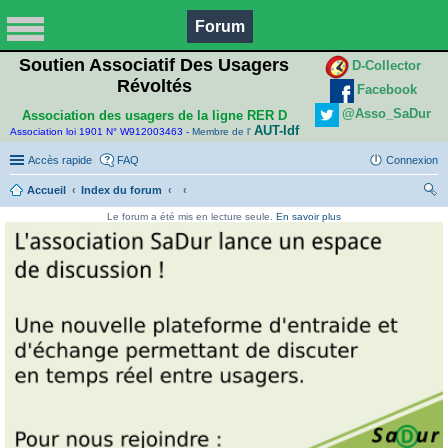
Forum
Soutien Associatif Des Usagers
D-Collector
Révoltés
Facebook
@Asso_SaDur
Association des usagers de la ligne RER D
AUT-Idf
Association loi 1901 N° W912003463 -
Membre de l'
Accès rapide
FAQ
Connexion
Accueil
Index du forum
ec
Le forum a été mis en lecture seule.
En savoir plus
her
ch
er