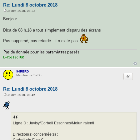
Re: Lundi 8 octobre 2018
08 oct. 2018, 08:23
M
e
Bonjour
s
s
a
Dica de 08 h.18 a tout simplement disparu des écrans
g
e
Pas supprimé, pas retardé : il n exite pas
94RERD
Citatio
Membre de SaDur
Re: Lundi 8 octobre 2018
08 oct. 2018, 08:45
M
e
s
s
a
g
e
Ligne D : Juvisy/Corbeil Essonnes/Melun ralenti
Direction(s) concernée(s) :
Corbeil via Evry-C.