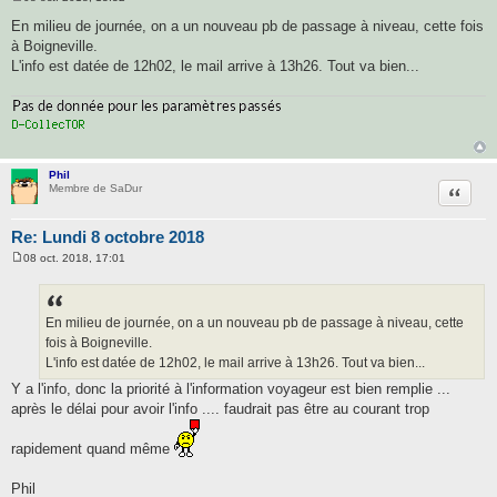
M
e
En milieu de journée, on a un nouveau pb de passage à niveau, cette fois
s
à Boigneville.
s
a
L'info est datée de 12h02, le mail arrive à 13h26. Tout va bien...
g
e
Phil
Citatio
Membre de SaDur
Re: Lundi 8 octobre 2018
08 oct. 2018, 17:01
M
e
s
s
a
En milieu de journée, on a un nouveau pb de passage à niveau, cette
g
fois à Boigneville.
e
L'info est datée de 12h02, le mail arrive à 13h26. Tout va bien...
Y a l'info, donc la priorité à l'information voyageur est bien remplie ...
après le délai pour avoir l'info .... faudrait pas être au courant trop
rapidement quand même
Phil