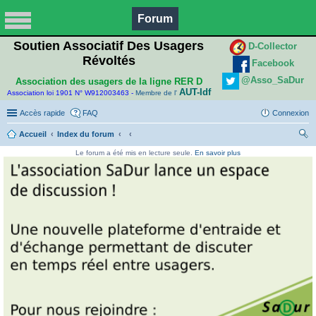
Forum
Soutien Associatif Des Usagers
D-Collector
Révoltés
Facebook
@Asso_SaDur
Association des usagers de la ligne RER D
AUT-Idf
Association loi 1901 N° W912003463 -
Membre de l'
Accès rapide
FAQ
Connexion
Accueil
Index du forum
ec
Le forum a été mis en lecture seule.
En savoir plus
her
ch
er