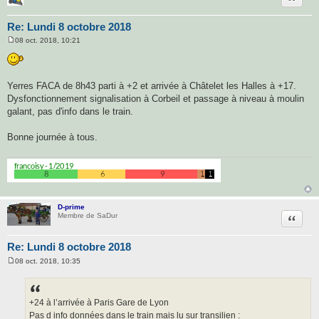
Re: Lundi 8 octobre 2018
08 oct. 2018, 10:21
M
e
s
s
a
Yerres FACA de 8h43 parti à +2 et arrivée à Châtelet les Halles à +17.
g
Dysfonctionnement signalisation à Corbeil et passage à niveau à moulin
e
galant, pas d'info dans le train.
Bonne journée à tous.
D-prime
Citatio
Membre de SaDur
Re: Lundi 8 octobre 2018
08 oct. 2018, 10:35
M
e
s
s
a
+24 à l’arrivée à Paris Gare de Lyon
g
Pas d info données dans le train mais lu sur transilien :
e