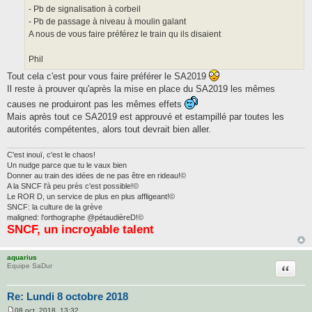
- Pb de signalisation à corbeil
- Pb de passage à niveau à moulin galant
A nous de vous faire préférez le train qu ils disaient
Phil
Tout cela c'est pour vous faire préférer le SA2019
Il reste à prouver qu'après la mise en place du SA2019 les mêmes
causes ne produiront pas les mêmes effets
Mais après tout ce SA2019 est approuvé et estampillé par toutes les
autorités compétentes, alors tout devrait bien aller.
C'est inouï, c'est le chaos!
Un nudge parce que tu le vaux bien
Donner au train des idées de ne pas être en rideau!©
A la SNCF l'à peu près c'est possible!©
Le ROR D, un service de plus en plus affligeant!©
SNCF: la culture de la grève
maligned: l'orthographe @pétaudièreD!©
SNCF, un incroyable talent
aquarius
Citatio
Equipe SaDur
Re: Lundi 8 octobre 2018
08 oct. 2018, 13:32