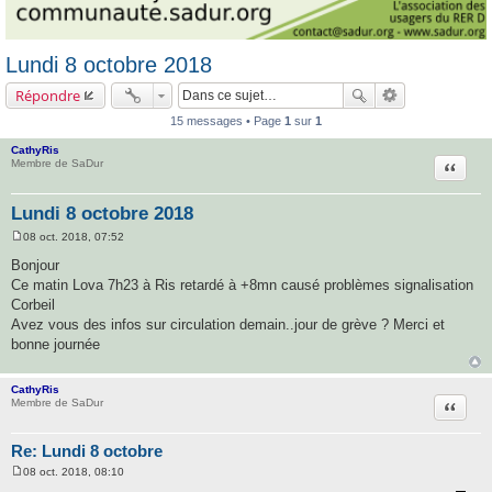
Lundi 8 octobre 2018
Répondre
15 messages • Page
1
sur
1
CathyRis
Citatio
Membre de SaDur
Lundi 8 octobre 2018
08 oct. 2018, 07:52
M
e
Bonjour
s
Ce matin Lova 7h23 à Ris retardé à +8mn causé problèmes signalisation
s
a
Corbeil
g
Avez vous des infos sur circulation demain..jour de grève ? Merci et
e
bonne journée
CathyRis
Citatio
Membre de SaDur
Re: Lundi 8 octobre
08 oct. 2018, 08:10
M