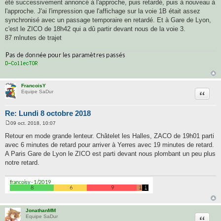
été successivement annoncé à l'approche, puis retardé, puis à nouveau à
l'approche. J'ai l'impression que l'affichage sur la voie 1B était assez
synchronisé avec un passage temporaire en retardé. Et à Gare de Lyon,
c'est le ZICO de 18h42 qui a dû partir devant nous de la voie 3.
87 mlnutes de trajet
FrancoisY
Citatio
Equipe SaDur
Re: Lundi 8 octobre 2018
09 oct. 2018, 10:07
M
e
Retour en mode grande lenteur. Châtelet les Halles, ZACO de 19h01 parti
s
avec 6 minutes de retard pour arriver à Yerres avec 19 minutes de retard.
s
a
A Paris Gare de Lyon le ZICO est parti devant nous plombant un peu plus
g
notre retard.
e
JonathanMM
Citatio
Equipe SaDur