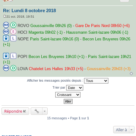
Re: Lundi 8 octobre 2018
21 oct. 2018, 19:51
M
e
ROVO
Goussainville 08h26 (0)
-
Gare De Paris Nord 08h50 (+6)
s
s
HOCI
Magenta 09h02 (-1)
-
Haussmann Saint-lazare 09h06 (-1)
a
g
NOPE
Paris Saint-lazare 09h16 (0)
-
Becon Les Bruyeres 09h26
e
(+1)
POPI
Becon Les Bruyeres 19h10 (+1)
-
Paris Saint-lazare 19h21
(+1)
LOVA
Chatelet Les Halles 19h33 (+5)
-
Goussainville 20h03 (+3)
Afficher les messages postés depuis :
Trier par
Répondre
15 messages • Page
1
sur
1
Aller à