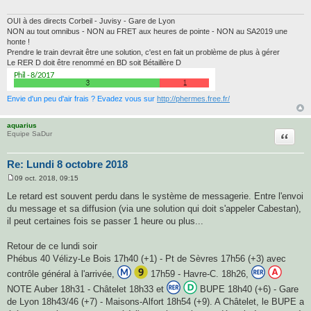
OUI à des directs Corbeil - Juvisy - Gare de Lyon
NON au tout omnibus - NON au FRET aux heures de pointe - NON au SA2019 une
honte !
Prendre le train devrait être une solution, c'est en fait un problème de plus à gérer
Le RER D doit être renommé en BD soit Bétaillère D
Envie d'un peu d'air frais ? Evadez vous sur
http://phermes.free.fr/
aquarius
Citatio
Equipe SaDur
Re: Lundi 8 octobre 2018
09 oct. 2018, 09:15
M
e
Le retard est souvent perdu dans le système de messagerie. Entre l'envoi
s
du message et sa diffusion (via une solution qui doit s'appeler Cabestan),
s
a
il peut certaines fois se passer 1 heure ou plus...
g
e
Retour de ce lundi soir
Phébus 40 Vélizy-Le Bois 17h40 (+1) - Pt de Sèvres 17h56 (+3) avec
contrôle général à l'arrivée,
17h59 - Havre-C. 18h26,
NOTE Auber 18h31 - Châtelet 18h33 et
BUPE 18h40 (+6) - Gare
de Lyon 18h43/46 (+7) - Maisons-Alfort 18h54 (+9). A Châtelet, le BUPE a