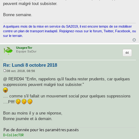
peuvent malgré tout subsister.
Bonne semaine.
A quelques mois de la mise en service du SA2019, il est encore temps de se mobiliser
contre un plan de transport inadapté. Rejoignez-nous sur le forum, Twitter, Facebook, ou
sur le terrain.
UsageeTer
Citatio
Equipe SaDur
Re: Lundi 8 octobre 2018
08 oct. 2018, 08:56
M
e
@ RERD94 "Enfin, rappelons qu'il faudra rester prudents, car quelques
s
suppressions peuvent malgré tout subsister."
s
a
g
.... comme s'il fallait un mouvement social pour quelques suppressions
e
....Pfff
Bon au moins il y a une réponse,
Bonne journée et à demain.