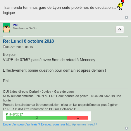
e
s
Train rendu terminus gare de Lyon suite problèmes de circulation...
s
a
logique
g
e
Phil
Citatio
Membre de SaDur
Re: Lundi 8 octobre 2018
08 oct. 2018, 08:15
M
e
Bonjour
s
VUPE de 07h57 passé avec 5mn de retard à Mennecy.
s
a
g
Effectivement bonne question pour demain et après demain !
e
Phil
OUI à des directs Corbeil - Juvisy - Gare de Lyon
NON au tout omnibus - NON au FRET aux heures de pointe - NON au SA2019 une
honte !
Prendre le train devrait être une solution, c'est en fait un problème de plus à gérer
Le RER D doit être renommé en BD soit Bétaillère D
Envie d'un peu d'air frais ? Evadez vous sur
http://phermes.free.fr/