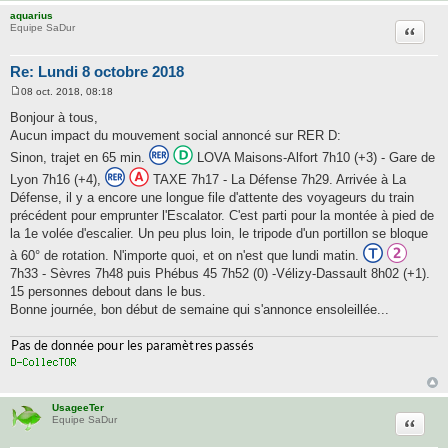
aquarius
Citatio
Equipe SaDur
Re: Lundi 8 octobre 2018
08 oct. 2018, 08:18
M
e
Bonjour à tous,
s
Aucun impact du mouvement social annoncé sur RER D:
s
a
Sinon, trajet en 65 min.
LOVA Maisons-Alfort 7h10 (+3) - Gare de
g
e
Lyon 7h16 (+4),
TAXE 7h17 - La Défense 7h29. Arrivée à La
Défense, il y a encore une longue file d'attente des voyageurs du train
précédent pour emprunter l'Escalator. C'est parti pour la montée à pied de
la 1e volée d'escalier. Un peu plus loin, le tripode d'un portillon se bloque
à 60° de rotation. N'importe quoi, et on n'est que lundi matin.
7h33 - Sèvres 7h48 puis Phébus 45 7h52 (0) -Vélizy-Dassault 8h02 (+1).
15 personnes debout dans le bus.
Bonne journée, bon début de semaine qui s'annonce ensoleillée...
UsageeTer
Citatio
Equipe SaDur