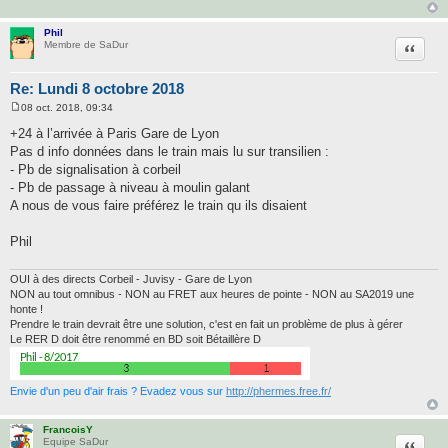
Phil
Citatio
Membre de SaDur
Re: Lundi 8 octobre 2018
08 oct. 2018, 09:34
M
e
+24 à l’arrivée à Paris Gare de Lyon
s
Pas d info données dans le train mais lu sur transilien :
s
a
- Pb de signalisation à corbeil
g
- Pb de passage à niveau à moulin galant
e
A nous de vous faire préférez le train qu ils disaient
Phil
OUI à des directs Corbeil - Juvisy - Gare de Lyon
NON au tout omnibus - NON au FRET aux heures de pointe - NON au SA2019 une
honte !
Prendre le train devrait être une solution, c'est en fait un problème de plus à gérer
Le RER D doit être renommé en BD soit Bétaillère D
Envie d'un peu d'air frais ? Evadez vous sur
http://phermes.free.fr/
FrancoisY
Citatio
Equipe SaDur