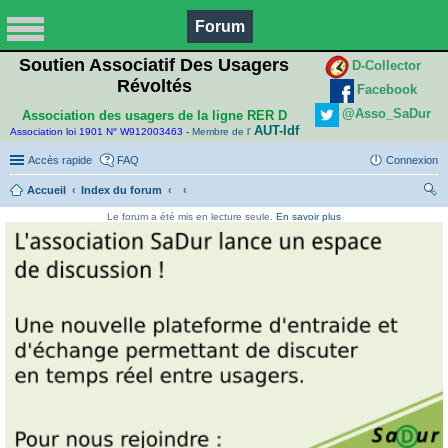
Forum
Soutien Associatif Des Usagers
D-Collector
Révoltés
Facebook
@Asso_SaDur
Association des usagers de la ligne RER D
AUT-Idf
Association loi 1901 N° W912003463 -
Membre de l'
Accès rapide
FAQ
Connexion
Accueil
Index du forum
ec
Le forum a été mis en lecture seule.
En savoir plus
her
ch
er