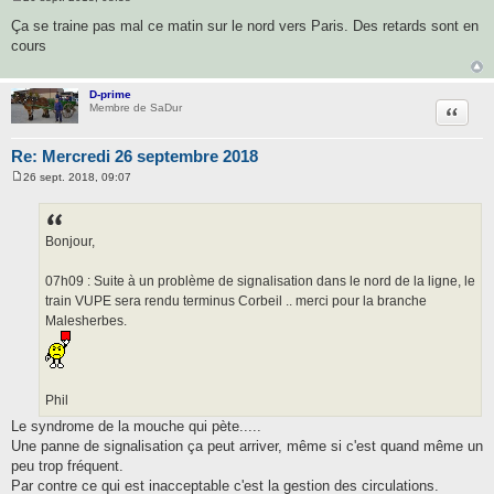
M
e
Ça se traine pas mal ce matin sur le nord vers Paris. Des retards sont en
s
cours
s
a
g
e
D-prime
Citatio
Membre de SaDur
Re: Mercredi 26 septembre 2018
26 sept. 2018, 09:07
M
e
s
s
a
Bonjour,
g
e
07h09 : Suite à un problème de signalisation dans le nord de la ligne, le
train VUPE sera rendu terminus Corbeil .. merci pour la branche
Malesherbes.
Phil
Le syndrome de la mouche qui pète.....
Une panne de signalisation ça peut arriver, même si c'est quand même un
peu trop fréquent.
Par contre ce qui est inacceptable c'est la gestion des circulations.