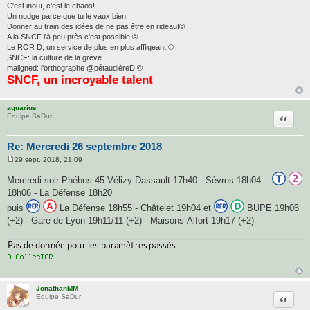
e
C'est inouï, c'est le chaos!
Un nudge parce que tu le vaux bien
Donner au train des idées de ne pas être en rideau!©
A la SNCF l'à peu près c'est possible!©
Le ROR D, un service de plus en plus affligeant!©
SNCF: la culture de la grève
maligned: l'orthographe @pétaudièreD!©
SNCF, un incroyable talent
aquarius
Citatio
Equipe SaDur
Re: Mercredi 26 septembre 2018
29 sept. 2018, 21:09
M
e
Mercredi soir Phébus 45 Vélizy-Dassault 17h40 - Sèvres 18h04...
s
s
18h06 - La Défense 18h20
a
puis
La Défense 18h55 - Châtelet 19h04 et
BUPE 19h06
g
e
(+2) - Gare de Lyon 19h11/11 (+2) - Maisons-Alfort 19h17 (+2)
JonathanMM
Citatio
Equipe SaDur