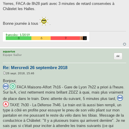
a
Yerres, FACA de 8h28 parti avec 3 minutes de retard conservées à
g
Châtelet les Halles.
e
Bonne journée à tous
.
aquarius
Citatio
Equipe SaDur
Re: Mercredi 26 septembre 2018
26 sept. 2018, 15:46
M
e
Bonjour,
s
s
FACA Maisons-Alfort 7h16 - Gare de Lyon 7h22 a priori à l'heure.
a
Sur la A, c'est nettement moins brillant ZDZZ à quai, mais plus vraiment
g
e
de place dans le train. Donc attente du suivant, 5 minutes plus tard,
TAXE 7h30 - La Défense 7h46. Le train est là aussi bien rempli, un
type à côté en profite pour essuyer le pneu de son vélo pliant sur mon
pantalon en me poussant le reste du vélo dans les tibias. Message de la
conductrice à Châtelet: "Il y a plusieurs trains qui arrivent derrière". Je ne
sais pas si c'était pour inciter à attendre les trains suivants (ce qui