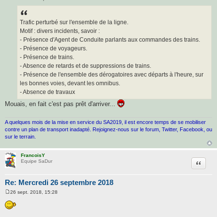
Trafic perturbé sur l'ensemble de la ligne.
Motif : divers incidents, savoir :
- Présence d'Agent de Conduite parlants aux commandes des trains.
- Présence de voyageurs.
- Présence de trains.
- Absence de retards et de suppressions de trains.
- Présence de l'ensemble des dérogatoires avec départs à l'heure, sur
les bonnes voies, devant les omnibus.
- Absence de travaux
Mouais, en fait c'est pas prêt d'arriver...
A quelques mois de la mise en service du SA2019, il est encore temps de se mobiliser
contre un plan de transport inadapté. Rejoignez-nous sur le forum, Twitter, Facebook, ou
sur le terrain.
FrancoisY
Citatio
Equipe SaDur
Re: Mercredi 26 septembre 2018
26 sept. 2018, 15:28
M
e
s
s