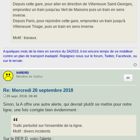
Depuis cette gare, pour aller en direction de Villeneuve Saint-Georges,
empruntez un train jusqu'au Vert de Maisons puis un train en sens
inverse.
Depuis Paris, pour rejoindre cette gare, empruntez un train jusqu'à
Villeneuve Triage, puis un train en sens inverse.
Motif : travaux.
A quelques mois de la mise en service du SA2019, il est encore temps de se mobiliser
contre un plan de transport inadapté. Rejoignez-nous sur le forum, Twitter, Facebook, ou
sur le terrain.
94RERD
Citatio
Membre de SaDur
Re: Mercredi 26 septembre 2018
26 sept. 2018, 09:48
M
e
Sinon, la A offre une autre alerte, qui devrait plutôt se mettre pour notre
s
ligne, une fois corrigée bien évidemment :
s
a
g
e
Trafic perturbé sur l'ensemble de la ligne.
Motif : divers incidents.
Sur le RER D, voici l'alerte :