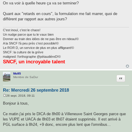
On va voir à quelle heure ça va se terminer?
Quant aux "retards en cours", la formulation me fait marrer, quoi de
différent par rapport aux autres jours?
C'est inouï, c'est le chaos!
Un nudge parce que tu le vaux bien
Donner au train des idées de ne pas être en rideau!©
A la SNCF l'à peu près c'est possible!©
Le ROR D, un service de plus en plus affligeant!©
SNCF: la culture de la grève
maligned: l'orthographe @pétaudièreD!©
SNCF, un incroyable talent
Mo95
Citatio
Membre de SaDur
Re: Mercredi 26 septembre 2018
26 sept. 2018, 09:11
M
e
Bonjour à tous,
s
s
a
Ce matin j'ai pris le DICA de 8h00 à Villeneuve Saint Georges parce que
g
les VUPE et UACA de 8h03 et 8h07 étaient supprimés. Il est arrivé à
e
PGL surface à 8h24, +9 donc, encore plus lent que l'omnibus...