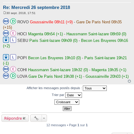
Re: Mercredi 26 septembre 2018
30 sept. 2018, 17:51
M
e
ROVO
Goussainville 08h11 (+9)
-
Gare De Paris Nord 08h35
s
s
(+15)
a
HOCI
Magenta 08h54 (+1)
-
Haussmann Saint-lazare 08h59 (0)
g
e
SEBU
Paris Saint-lazare 09h09 (0)
-
Becon Les Bruyeres 09h16
(+2)
POPI
Becon Les Bruyeres 19h10 (0)
-
Paris Saint-lazare 19h21
(-1)
COHI
Haussmann Saint-lazare 19h32 (0)
-
Magenta 19h35 (+1)
LOVA
Gare De Paris Nord 19h38 (+1)
-
Goussainville 20h03 (+1)
Afficher les messages postés depuis :
Trier par
Répondre
12 messages • Page
1
sur
1