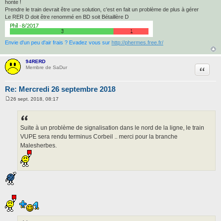
honte !
Prendre le train devrait être une solution, c'est en fait un problème de plus à gérer
Le RER D doit être renommé en BD soit Bétaillère D
Envie d'un peu d'air frais ? Evadez vous sur
http://phermes.free.fr/
94RERD
Citatio
Membre de SaDur
Re: Mercredi 26 septembre 2018
26 sept. 2018, 08:17
M
e
s
s
a
Suite à un problème de signalisation dans le nord de la ligne, le train
g
VUPE sera rendu terminus Corbeil .. merci pour la branche
e
Malesherbes.