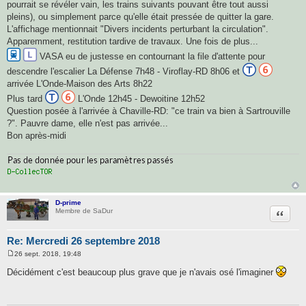
pourrait se révéler vain, les trains suivants pouvant être tout aussi
pleins), ou simplement parce qu'elle était pressée de quitter la gare.
L'affichage mentionnait "Divers incidents perturbant la circulation".
Apparemment, restitution tardive de travaux. Une fois de plus...
VASA eu de justesse en contournant la file d'attente pour
descendre l'escalier La Défense 7h48 - Viroflay-RD 8h06 et
arrivée L'Onde-Maison des Arts 8h22
Plus tard
L'Onde 12h45 - Dewoitine 12h52
Question posée à l'arrivée à Chaville-RD: "ce train va bien à Sartrouville
?". Pauvre dame, elle n'est pas arrivée...
Bon après-midi
D-prime
Citatio
Membre de SaDur
Re: Mercredi 26 septembre 2018
26 sept. 2018, 19:48
M
e
Décidément c'est beaucoup plus grave que je n'avais osé l'imaginer
s
s
a
g