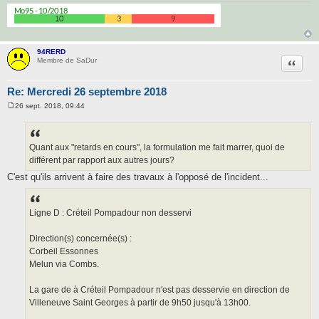
94RERD
Citatio
Membre de SaDur
Re: Mercredi 26 septembre 2018
26 sept. 2018, 09:44
M
e
s
s
a
Quant aux "retards en cours", la formulation me fait marrer, quoi de
g
différent par rapport aux autres jours?
e
C'est qu'ils arrivent à faire des travaux à l'opposé de l'incident...
Ligne D : Créteil Pompadour non desservi
Direction(s) concernée(s) :
Corbeil Essonnes
Melun via Combs.
La gare de à Créteil Pompadour n'est pas desservie en direction de
Villeneuve Saint Georges à partir de 9h50 jusqu'à 13h00.