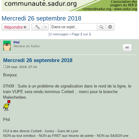
Mercredi 26 septembre 2018
Répondre
12 messages • Page
1
sur
1
Phil
Citatio
Membre de SaDur
Mercredi 26 septembre 2018
26 sept. 2018, 07:14
M
e
Bonjour,
s
s
a
07h09 : Suite à un problème de signalisation dans le nord de la ligne, le
g
train VUPE sera rendu terminus Corbeil .. merci pour la branche
e
Malesherbes.
Phil
OUI à des directs Corbeil - Juvisy - Gare de Lyon
NON au tout omnibus - NON au FRET aux heures de pointe - NON au SA2019 une