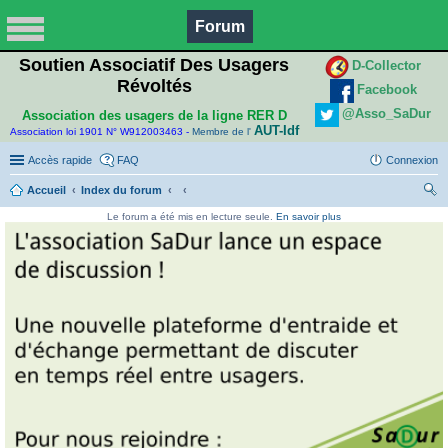
Forum
Soutien Associatif Des Usagers
D-Collector
Révoltés
Facebook
@Asso_SaDur
Association des usagers de la ligne RER D
AUT-Idf
Association loi 1901 N° W912003463 -
Membre de l'
Accès rapide
FAQ
Connexion
Accueil
Index du forum
ec
Le forum a été mis en lecture seule.
En savoir plus
her
ch
er