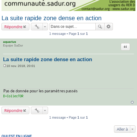
La suite rapide zone dense en action
Répondre
1 message • Page
1
sur
1
aquarius
Citatio
Equipe SaDur
La suite rapide zone dense en action
10 nov. 2018, 20:01
M
e
s
s
a
g
e
Répondre
1 message • Page
1
sur
1
Aller à
QUI EST EN LIGNE