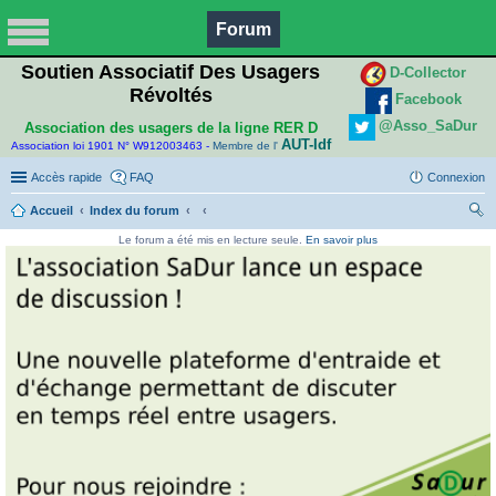
Forum
Soutien Associatif Des Usagers
D-Collector
Révoltés
Facebook
@Asso_SaDur
Association des usagers de la ligne RER D
AUT-Idf
Association loi 1901 N° W912003463 -
Membre de l'
Accès rapide
FAQ
Connexion
Accueil
Index du forum
ec
Le forum a été mis en lecture seule.
En savoir plus
her
ch
er