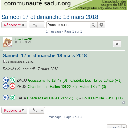
Samedi 17 et dimanche 18 mars 2018
Répondre
1 message • Page
1
sur
1
JonathanMM
Citatio
Equipe SaDur
Samedi 17 et dimanche 18 mars 2018
31 mars 2018, 21:52
M
e
Relevés du samedi 17 mars 2018
s
s
a
ZACO
Goussainville 12h47 (0)
-
Chatelet Les Halles 13h15 (+1)
g
e
ZEUS
Chatelet Les Halles 13h22 (0)
-
Auber 13h24 (0)
FACA
Chatelet Les Halles 21h42 (+2)
-
Goussainville 22h11 (+1)
Répondre
1 message • Page
1
sur
1
Aller à