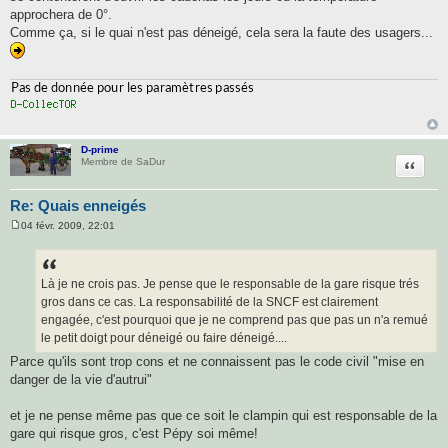
a
approchera de 0°.
g
Comme ça, si le quai n'est pas déneigé, cela sera la faute des usagers...
e
D-prime
Citatio
Membre de SaDur
Re: Quais enneigés
04 févr. 2009, 22:01
M
e
s
s
a
Là je ne crois pas. Je pense que le responsable de la gare risque trés
g
gros dans ce cas. La responsabilité de la SNCF est clairement
e
engagée, c'est pourquoi que je ne comprend pas que pas un n'a remué
le petit doigt pour déneigé ou faire déneigé....
Parce qu'ils sont trop cons et ne connaissent pas le code civil "mise en
danger de la vie d'autrui"
et je ne pense même pas que ce soit le clampin qui est responsable de la
gare qui risque gros, c'est Pépy soi même!