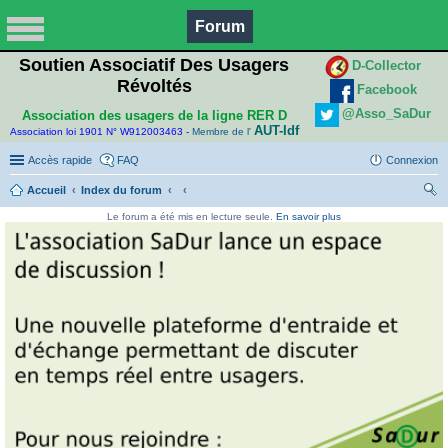
Forum
Soutien Associatif Des Usagers
D-Collector
Révoltés
Facebook
@Asso_SaDur
Association des usagers de la ligne RER D
AUT-Idf
Association loi 1901 N° W912003463 -
Membre de l'
Accès rapide
FAQ
Connexion
Accueil
Index du forum
ec
Le forum a été mis en lecture seule.
En savoir plus
her
ch
er