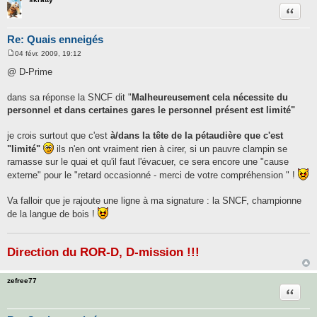
Citatio
Re: Quais enneigés
04 févr. 2009, 19:12
M
e
@ D-Prime
s
s
a
dans sa réponse la SNCF dit "
Malheureusement cela nécessite du
g
personnel et dans certaines gares le personnel présent est limité"
e
je crois surtout que c'est
à/dans la tête de la pétaudière que c'est
"limité"
ils n'en ont vraiment rien à cirer, si un pauvre clampin se
ramasse sur le quai et qu'il faut l'évacuer, ce sera encore une "cause
externe" pour le "retard occasionné - merci de votre compréhension " !
Va falloir que je rajoute une ligne à ma signature : la SNCF, championne
de la langue de bois !
Direction du ROR-D, D-mission !!!
zefree77
Citatio