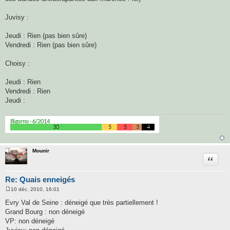
Juvisy :
Jeudi : Rien (pas bien sûre)
Vendredi : Rien (pas bien sûre)
Choisy :
Jeudi : Rien
Vendredi : Rien
Jeudi :
Mounir
Citatio
Re: Quais enneigés
10 déc. 2010, 16:01
M
e
Evry Val de Seine : déneigé que très partiellement !
s
Grand Bourg : non déneigé
s
a
VP: non déneigé
g