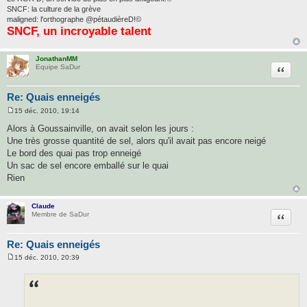
SNCF: la culture de la grève
maligned: l'orthographe @pétaudièreD!©
SNCF, un incroyable talent
JonathanMM
Citatio
Equipe SaDur
Re: Quais enneigés
15 déc. 2010, 19:14
M
e
Alors à Goussainville, on avait selon les jours :
s
Une très grosse quantité de sel, alors qu'il avait pas encore neigé
s
a
Le bord des quai pas trop enneigé
g
Un sac de sel encore emballé sur le quai
e
Rien
Claude
Citatio
Membre de SaDur
Re: Quais enneigés
15 déc. 2010, 20:39
M
e
s
s
a
g