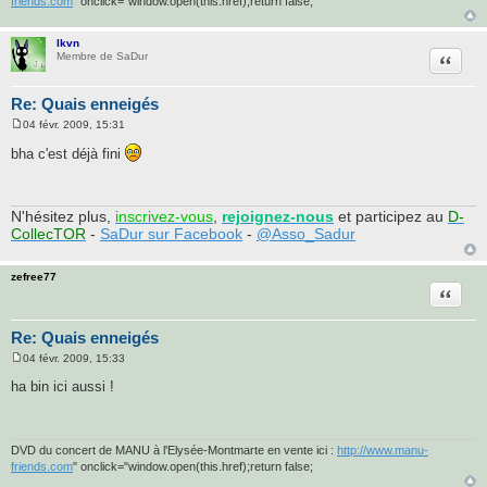
friends.com
" onclick="window.open(this.href);return false;
lkvn
Citatio
Membre de SaDur
Re: Quais enneigés
04 févr. 2009, 15:31
M
e
bha c'est déjà fini
s
s
a
g
e
N'hésitez plus,
inscrivez-vous
,
rejoignez-nous
et participez au
D-
CollecTOR
-
SaDur sur Facebook
-
@Asso_Sadur
zefree77
Citatio
Re: Quais enneigés
04 févr. 2009, 15:33
M
e
ha bin ici aussi !
s
s
a
g
e
DVD du concert de MANU à l'Elysée-Montmarte en vente ici :
http://www.manu-
friends.com
" onclick="window.open(this.href);return false;