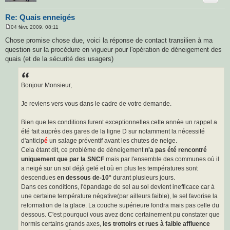
Re: Quais enneigés
04 févr. 2009, 08:11
M
e
Chose promise chose due, voici la réponse de contact transilien à ma
s
question sur la procédure en vigueur pour l'opération de déneigement des
s
a
quais (et de la sécurité des usagers)
g
e
Bonjour Monsieur,
Je reviens vers vous dans le cadre de votre demande.
Bien que les conditions furent exceptionnelles cette année un rappel a
été fait auprès des gares de la ligne D sur notamment la nécessité
d'anticip
é
un salage préventif avant les chutes de neige.
Cela étant dit, ce problème de déneigement
n'a pas été rencontré
uniquement que par la SNCF
mais par l'ensemble des communes où il
a neigé sur un sol déjà gelé et où en plus les températures sont
descendues
en dessous de-10°
durant plusieurs jours.
Dans ces conditions, l'épandage de sel au sol devient inefficace car à
une certaine température négative(par ailleurs faible), le sel favorise la
reformation de la glace. La couche supérieure fondra mais pas celle du
dessous. C'est pourquoi vous avez donc certainement pu constater que
hormis certains grands axes,
les trottoirs et rues à faible affluence