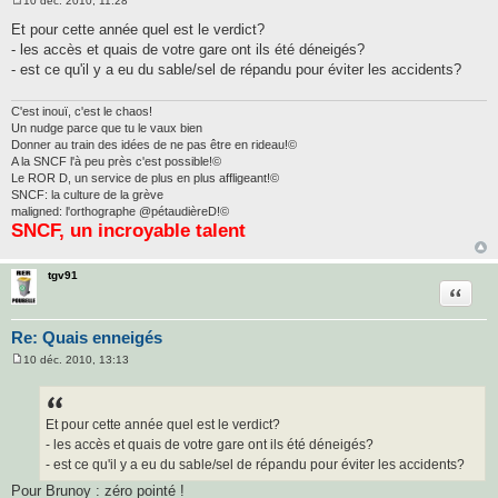
10 déc. 2010, 11:28
M
e
Et pour cette année quel est le verdict?
s
- les accès et quais de votre gare ont ils été déneigés?
s
a
- est ce qu'il y a eu du sable/sel de répandu pour éviter les accidents?
g
e
C'est inouï, c'est le chaos!
Un nudge parce que tu le vaux bien
Donner au train des idées de ne pas être en rideau!©
A la SNCF l'à peu près c'est possible!©
Le ROR D, un service de plus en plus affligeant!©
SNCF: la culture de la grève
maligned: l'orthographe @pétaudièreD!©
SNCF, un incroyable talent
tgv91
Citatio
Re: Quais enneigés
10 déc. 2010, 13:13
M
e
s
s
a
Et pour cette année quel est le verdict?
g
- les accès et quais de votre gare ont ils été déneigés?
e
- est ce qu'il y a eu du sable/sel de répandu pour éviter les accidents?
Pour Brunoy : zéro pointé !