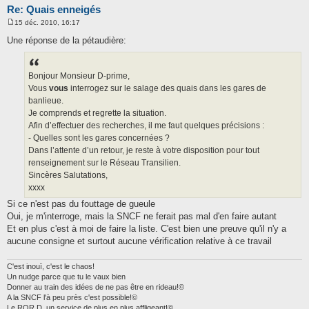
Re: Quais enneigés
15 déc. 2010, 16:17
M
e
Une réponse de la pétaudière:
s
s
a
g
Bonjour Monsieur D-prime,
e
Vous
vous
interrogez sur le salage des quais dans les gares de
banlieue.
Je comprends et regrette la situation.
Afin d’effectuer des recherches, il me faut quelques précisions :
- Quelles sont les gares concernées ?
Dans l’attente d’un retour, je reste à votre disposition pour tout
renseignement sur le Réseau Transilien.
Sincères Salutations,
xxxx
Si ce n'est pas du fouttage de gueule
Oui, je m'interroge, mais la SNCF ne ferait pas mal d'en faire autant
Et en plus c'est à moi de faire la liste. C'est bien une preuve qu'il n'y a
aucune consigne et surtout aucune vérification relative à ce travail
C'est inouï, c'est le chaos!
Un nudge parce que tu le vaux bien
Donner au train des idées de ne pas être en rideau!©
A la SNCF l'à peu près c'est possible!©
Le ROR D, un service de plus en plus affligeant!©