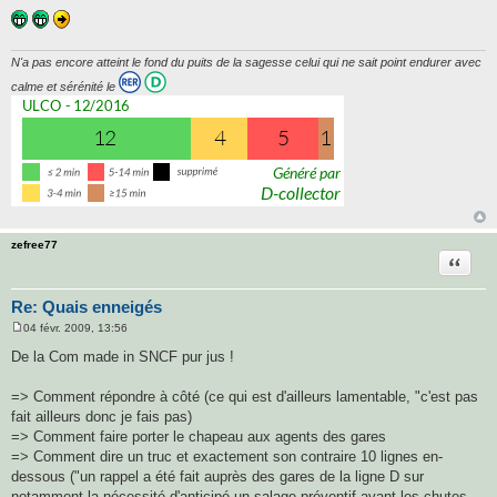
N'a pas encore atteint le fond du puits de la sagesse celui qui ne sait point endurer avec
calme et sérénité le
zefree77
Citatio
Re: Quais enneigés
04 févr. 2009, 13:56
M
e
De la Com made in SNCF pur jus !
s
s
a
=> Comment répondre à côté (ce qui est d'ailleurs lamentable, "c'est pas
g
fait ailleurs donc je fais pas)
e
=> Comment faire porter le chapeau aux agents des gares
=> Comment dire un truc et exactement son contraire 10 lignes en-
dessous ("un rappel a été fait auprès des gares de la ligne D sur
notamment la nécessité d'anticipé un salage préventif avant les chutes