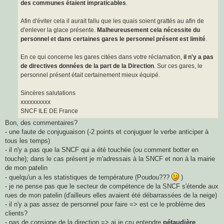
des communes étaient impraticables
.
Afin d'éviter cela il aurait fallu que les quais soient grattés au afin de
d'enlever la glace présente.
Malheureusement cela nécessite du
personnel et dans certaines gares le personnel présent est limité
.
En ce qui concerne les gares citées dans votre réclamation,
il n'y a pas
de directives données de la part de la Direction
. Sur ces gares, le
personnel présent était certainement mieux équipé.
Sincères salutations
xxxxxxxxxx
SNCF ILE DE France
Bon, des commentaires?
- une faute de conjuguaison (-2 points et conjuguer le verbe anticiper à
tous les temps)
- il n'y a pas que la SNCF qui a été touchée (ou comment botter en
touche); dans le cas présent je m'adressais à la SNCF et non à la mairie
de mon patelin
- quelqu'un a les statistiques de température (Poudou???
)
- je ne pense pas que le secteur de compétence de la SNCF s'étende aux
rues de mon patelin (d'ailleurs elles avaient été débarrassées de la neige)
- il n'y a pas assez de personnel pour faire => est ce le problème des
clients?
- pas de consigne de la direction => ai je cru entendre
pétaudière