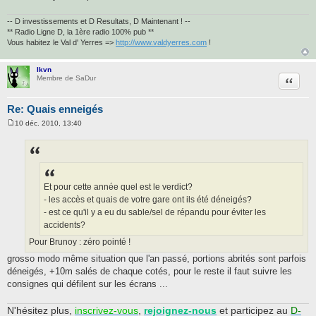
-- D investissements et D Resultats, D Maintenant ! --
** Radio Ligne D, la 1ère radio 100% pub **
Vous habitez le Val d' Yerres =>
http://www.valdyerres.com
!
lkvn
Citatio
Membre de SaDur
Re: Quais enneigés
10 déc. 2010, 13:40
M
e
s
s
a
g
e
Et pour cette année quel est le verdict?
- les accès et quais de votre gare ont ils été déneigés?
- est ce qu'il y a eu du sable/sel de répandu pour éviter les
accidents?
Pour Brunoy : zéro pointé !
grosso modo même situation que l'an passé, portions abrités sont parfois
déneigés, +10m salés de chaque cotés, pour le reste il faut suivre les
consignes qui défilent sur les écrans ...
N'hésitez plus,
inscrivez-vous
,
rejoignez-nous
et participez au
D-