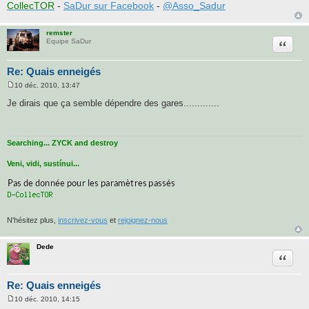
CollecTOR
-
SaDur sur Facebook
-
@Asso_Sadur
remster
Citatio
Equipe SaDur
Re: Quais enneigés
10 déc. 2010, 13:47
M
e
Je dirais que ça semble dépendre des gares.............
s
s
a
g
e
Searching... ZYCK and destroy
Veni, vidi, sustínui...
N'hésitez plus,
inscrivez-vous
et
rejoignez-nous
Dede
Citatio
Re: Quais enneigés
10 déc. 2010, 14:15
M