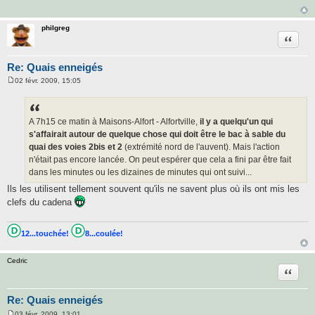
philgreg
Citatio
Re: Quais enneigés
02 févr. 2009, 15:05
M
e
s
s
a
A 7h15 ce matin à Maisons-Alfort - Alfortville,
il y a quelqu'un qui
g
s'affairait autour de quelque chose qui doit être le bac à sable du
e
quai des voies 2bis et 2
(extrémité nord de l'auvent). Mais l'action
n'était pas encore lancée. On peut espérer que cela a fini par être fait
dans les minutes ou les dizaines de minutes qui ont suivi...
Ils les utilisent tellement souvent qu'ils ne savent plus où ils ont mis les
clefs du cadena
12...touchée!
8...coulée!
Cedric
Citatio
Re: Quais enneigés
03 févr. 2009, 13:01