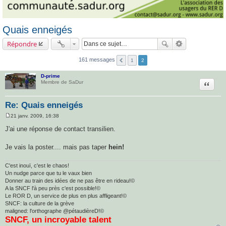
Quais enneigés
Répondre
161 messages
1
2
D-prime
Citatio
Membre de SaDur
Re: Quais enneigés
21 janv. 2009, 16:38
M
e
J'ai une réponse de contact transilien.
s
s
a
Je vais la poster.... mais pas taper
hein!
g
e
C'est inouï, c'est le chaos!
Un nudge parce que tu le vaux bien
Donner au train des idées de ne pas être en rideau!©
A la SNCF l'à peu près c'est possible!©
Le ROR D, un service de plus en plus affligeant!©
SNCF: la culture de la grève
maligned: l'orthographe @pétaudièreD!©
SNCF, un incroyable talent