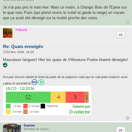
M
e
Je n'ai pas pris le train hier. Mais ce matin, à Orangis Bois de l'Epine sur
s
le quai vers Paris (qui prend moins le soleil et garde la neige) on voyais
s
a
que ça avait été déneigé sur la moitié proche des voies.
g
e
77ULCO
Citatio
Re: Quais enneigés
03 févr. 2009, 16:20
M
e
Mauvaises langues! Hier les quais de Villeneuve Prairie étaient déneigés!
s
s
a
g
e
N'a pas encore atteint le fond du puits de la sagesse celui qui ne sait point endurer avec
calme et sérénité le
D-prime
Citatio
Membre de SaDur