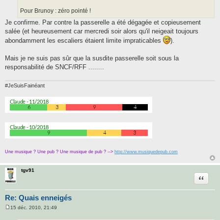
e
Pour Brunoy : zéro pointé !
Je confirme. Par contre la passerelle a été dégagée et copieusement
salée (et heureusement car mercredi soir alors qu'il neigeait toujours
abondamment les escaliers étaient limite impraticables
).
Mais je ne suis pas sûr que la susdite passerelle soit sous la
responsabilité de SNCF/RFF ........
#JeSuisFainéant
Une musique ? Une pub ? Une musique de pub ? -->
http://www.musiquedepub.com
tgv91
Citatio
Re: Quais enneigés
15 déc. 2010, 21:49
M
e