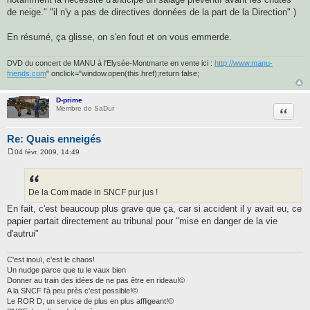
de neige." "il n'y a pas de directives données de la part de la Direction" )
En résumé, ça glisse, on s'en fout et on vous emmerde.
DVD du concert de MANU à l'Elysée-Montmarte en vente ici :
http://www.manu-
friends.com
" onclick="window.open(this.href);return false;
D-prime
Citatio
Membre de SaDur
Re: Quais enneigés
04 févr. 2009, 14:49
M
e
s
s
a
De la Com made in SNCF pur jus !
g
En fait, c'est beaucoup plus grave que ça, car si accident il y avait eu, ce
e
papier partait directement au tribunal pour "mise en danger de la vie
d'autrui"
C'est inouï, c'est le chaos!
Un nudge parce que tu le vaux bien
Donner au train des idées de ne pas être en rideau!©
A la SNCF l'à peu près c'est possible!©
Le ROR D, un service de plus en plus affligeant!©