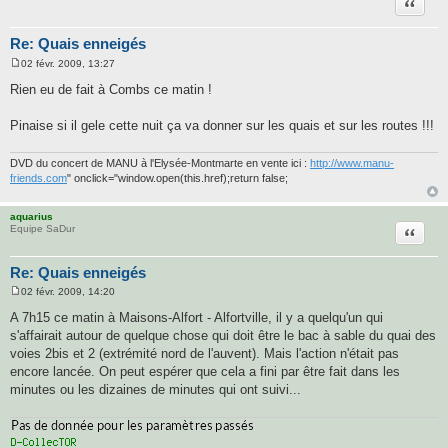
Citatio
Re: Quais enneigés
02 févr. 2009, 13:27
M
e
Rien eu de fait à Combs ce matin !
s
s
a
Pinaise si il gele cette nuit ça va donner sur les quais et sur les routes !!!
g
e
DVD du concert de MANU à l'Elysée-Montmarte en vente ici :
http://www.manu-
friends.com
" onclick="window.open(this.href);return false;
aquarius
Citatio
Equipe SaDur
Re: Quais enneigés
02 févr. 2009, 14:20
M
e
A 7h15 ce matin à Maisons-Alfort - Alfortville, il y a quelqu'un qui
s
s'affairait autour de quelque chose qui doit être le bac à sable du quai des
s
a
voies 2bis et 2 (extrémité nord de l'auvent). Mais l'action n'était pas
g
encore lancée. On peut espérer que cela a fini par être fait dans les
e
minutes ou les dizaines de minutes qui ont suivi...