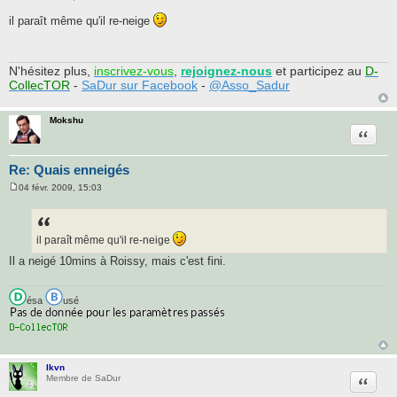
M
e
il paraît même qu'il re-neige
s
s
a
g
e
N'hésitez plus,
inscrivez-vous
,
rejoignez-nous
et participez au
D-
CollecTOR
-
SaDur sur Facebook
-
@Asso_Sadur
Mokshu
Citatio
Re: Quais enneigés
04 févr. 2009, 15:03
M
e
s
s
a
il paraît même qu'il re-neige
g
e
Il a neigé 10mins à Roissy, mais c'est fini.
ésa
usé
lkvn
Citatio
Membre de SaDur