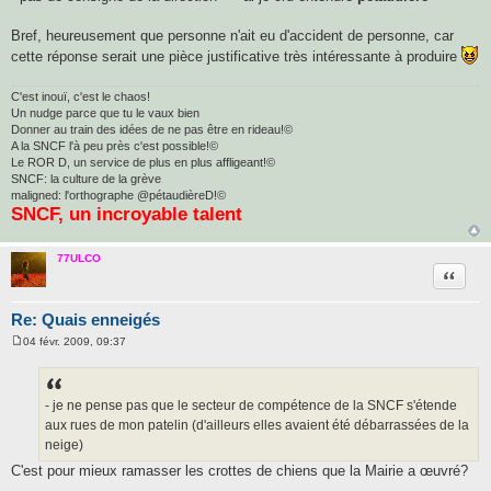
Bref, heureusement que personne n'ait eu d'accident de personne, car
cette réponse serait une pièce justificative très intéressante à produire
C'est inouï, c'est le chaos!
Un nudge parce que tu le vaux bien
Donner au train des idées de ne pas être en rideau!©
A la SNCF l'à peu près c'est possible!©
Le ROR D, un service de plus en plus affligeant!©
SNCF: la culture de la grève
maligned: l'orthographe @pétaudièreD!©
SNCF, un incroyable talent
77ULCO
Citatio
Re: Quais enneigés
04 févr. 2009, 09:37
M
e
s
s
a
- je ne pense pas que le secteur de compétence de la SNCF s'étende
g
aux rues de mon patelin (d'ailleurs elles avaient été débarrassées de la
e
neige)
C'est pour mieux ramasser les crottes de chiens que la Mairie a œuvré?