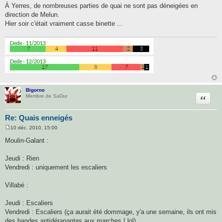
e
À Yerres, de nombreuses parties de quai ne sont pas déneigées en
s
direction de Melun.
s
a
Hier soir c'était vraiment casse binette ...
g
e
Bigorno
Citatio
Membre de SaDur
Re: Quais enneigés
10 déc. 2010, 15:00
M
e
Moulin-Galant :
s
s
a
Jeudi : Rien
g
Vendredi : uniquement les escaliers
e
Villabé :
Jeudi : Escaliers
Vendredi : Escaliers (ça aurait été dommage, y'a une semaine, ils ont mis
des bandes antidérapantes aux marches ! lol)