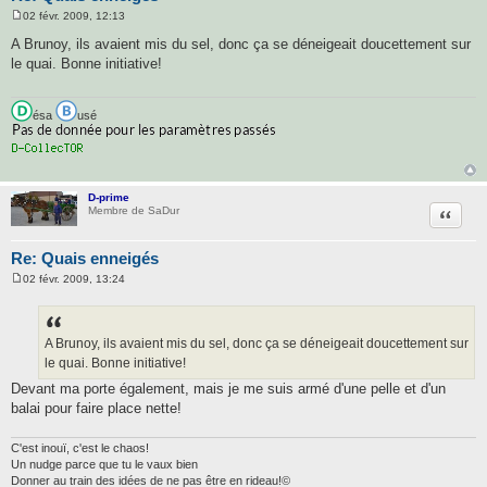
02 févr. 2009, 12:13
M
e
A Brunoy, ils avaient mis du sel, donc ça se déneigeait doucettement sur
s
le quai. Bonne initiative!
s
a
g
e
ésa
usé
D-prime
Citatio
Membre de SaDur
Re: Quais enneigés
02 févr. 2009, 13:24
M
e
s
s
a
A Brunoy, ils avaient mis du sel, donc ça se déneigeait doucettement sur
g
le quai. Bonne initiative!
e
Devant ma porte également, mais je me suis armé d'une pelle et d'un
balai pour faire place nette!
C'est inouï, c'est le chaos!
Un nudge parce que tu le vaux bien
Donner au train des idées de ne pas être en rideau!©