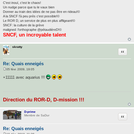
C'est inouï, c'est le chaos!
Un nudge parce que tu le vaux bien
Donner au train des idées de ne pas être en rideau!©
A la SNCF l'à peu près c'est possible!©
Le ROR D, un service de plus en plus affligeant!©
SNCF: la culture de la grève
maligned: l'orthographe @pétaudièreD!©
SNCF, un incroyable talent
skratty
Citatio
Re: Quais enneigés
05 févr. 2009, 19:05
M
e
+11111 avec aquarius !!!
s
s
a
g
e
Direction du ROR-D, D-mission !!!
D-prime
Citatio
Membre de SaDur
Re: Quais enneigés