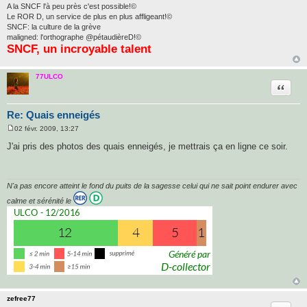
A la SNCF l'à peu près c'est possible!©
Le ROR D, un service de plus en plus affligeant!©
SNCF: la culture de la grève
maligned: l'orthographe @pétaudièreD!©
SNCF, un incroyable talent
77ULCO
Citatio
Re: Quais enneigés
02 févr. 2009, 13:27
M
e
J'ai pris des photos des quais enneigés, je mettrais ça en ligne ce soir.
s
s
a
g
e
N'a pas encore atteint le fond du puits de la sagesse celui qui ne sait point endurer avec
calme et sérénité le
zefree77