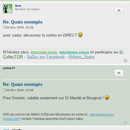
lkvn
Citatio
Membre de SaDur
Re: Quais enneigés
04 févr. 2009, 15:39
M
e
avec sadur, découvrez la météo en DIRECT
s
s
a
g
e
N'hésitez plus,
inscrivez-vous
,
rejoignez-nous
et participez au
D-
CollecTOR
-
SaDur sur Facebook
-
@Asso_Sadur
zefree77
Citatio
Re: Quais enneigés
04 févr. 2009, 15:58
M
e
Pour l'instant, valable seulement sur St Mandé et Bougival !
s
s
a
g
e
DVD du concert de MANU à l'Elysée-Montmarte en vente ici :
http://www.manu-
friends.com
" onclick="window.open(this.href);return false;
skratty