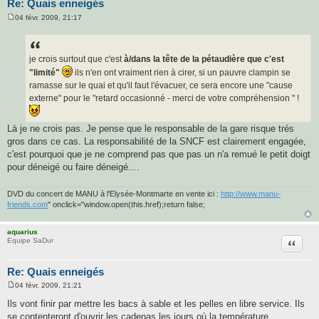
Re: Quais enneigés
04 févr. 2009, 21:17
M
e
s
s
a
je crois surtout que c'est
à/dans la tête de la pétaudière que c'est
g
"limité"
ils n'en ont vraiment rien à cirer, si un pauvre clampin se
e
ramasse sur le quai et qu'il faut l'évacuer, ce sera encore une "cause
externe" pour le "retard occasionné - merci de votre compréhension " !
Là je ne crois pas. Je pense que le responsable de la gare risque trés
gros dans ce cas. La responsabilité de la SNCF est clairement engagée,
c'est pourquoi que je ne comprend pas que pas un n'a remué le petit doigt
pour déneigé ou faire déneigé....
DVD du concert de MANU à l'Elysée-Montmarte en vente ici :
http://www.manu-
friends.com
" onclick="window.open(this.href);return false;
aquarius
Citatio
Equipe SaDur
Re: Quais enneigés
04 févr. 2009, 21:21
M
e
Ils vont finir par mettre les bacs à sable et les pelles en libre service. Ils
s
se contenteront d'ouvrir les cadenas les jours où la température
s