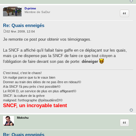
D-prime
Citatio
Membre de SaDur
Re: Quais enneigés
02 févr. 2009, 12:04
M
e
Je remonte ce post pour obtenir vos témoignages.
s
s
a
La SNCF a affiché qu'il fallait faire gaffe en ce déplaçant sur les quais,
g
mais ça ne dispense pas la SNCF de faire ce que tout citoyen a
e
l'obligation de faire devant son pas de porte:
déneiger
C'est inouï, c'est le chaos!
Un nudge parce que tu le vaux bien
Donner au train des idées de ne pas être en rideau!©
A la SNCF l'à peu près c'est possible!©
Le ROR D, un service de plus en plus affligeant!©
SNCF: la culture de la grève
maligned: l'orthographe @pétaudièreD!©
SNCF, un incroyable talent
Mokshu
Citatio
Re: Quais enneigés