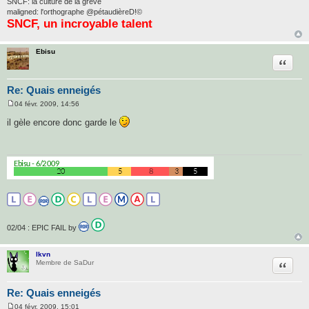
SNCF: la culture de la grève
maligned: l'orthographe @pétaudièreD!©
SNCF, un incroyable talent
Ebisu
Citatio
Re: Quais enneigés
04 févr. 2009, 14:56
M
e
il gèle encore donc garde le
s
s
a
g
e
02/04 : EPIC FAIL by
lkvn
Citatio
Membre de SaDur
Re: Quais enneigés
04 févr. 2009, 15:01