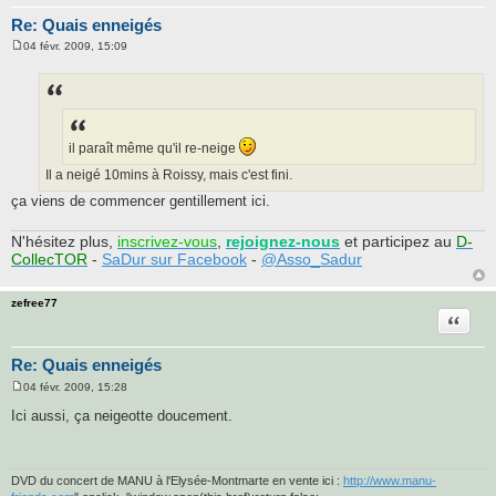
Re: Quais enneigés
04 févr. 2009, 15:09
M
e
s
s
a
g
e
il paraît même qu'il re-neige
Il a neigé 10mins à Roissy, mais c'est fini.
ça viens de commencer gentillement ici.
N'hésitez plus,
inscrivez-vous
,
rejoignez-nous
et participez au
D-
CollecTOR
-
SaDur sur Facebook
-
@Asso_Sadur
zefree77
Citatio
Re: Quais enneigés
04 févr. 2009, 15:28
M
e
Ici aussi, ça neigeotte doucement.
s
s
a
g
e
DVD du concert de MANU à l'Elysée-Montmarte en vente ici :
http://www.manu-