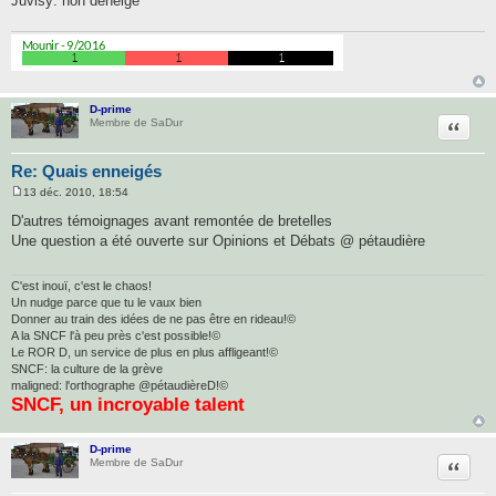
Juvisy: non déneigé
e
D-prime
Citatio
Membre de SaDur
Re: Quais enneigés
13 déc. 2010, 18:54
M
e
D'autres témoignages avant remontée de bretelles
s
Une question a été ouverte sur Opinions et Débats @ pétaudière
s
a
g
e
C'est inouï, c'est le chaos!
Un nudge parce que tu le vaux bien
Donner au train des idées de ne pas être en rideau!©
A la SNCF l'à peu près c'est possible!©
Le ROR D, un service de plus en plus affligeant!©
SNCF: la culture de la grève
maligned: l'orthographe @pétaudièreD!©
SNCF, un incroyable talent
D-prime
Citatio
Membre de SaDur