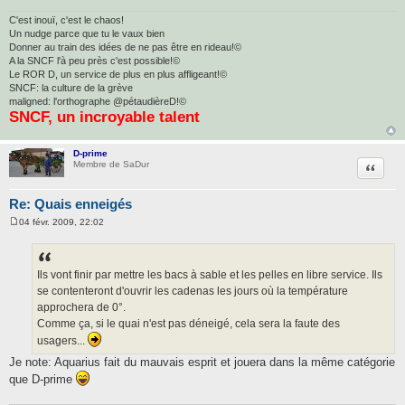
C'est inouï, c'est le chaos!
Un nudge parce que tu le vaux bien
Donner au train des idées de ne pas être en rideau!©
A la SNCF l'à peu près c'est possible!©
Le ROR D, un service de plus en plus affligeant!©
SNCF: la culture de la grève
maligned: l'orthographe @pétaudièreD!©
SNCF, un incroyable talent
D-prime
Citatio
Membre de SaDur
Re: Quais enneigés
04 févr. 2009, 22:02
M
e
s
s
a
Ils vont finir par mettre les bacs à sable et les pelles en libre service. Ils
g
se contenteront d'ouvrir les cadenas les jours où la température
e
approchera de 0°.
Comme ça, si le quai n'est pas déneigé, cela sera la faute des
usagers...
Je note: Aquarius fait du mauvais esprit et jouera dans la même catégorie
que D-prime