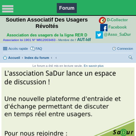
Forum
Soutien Associatif Des Usagers
D-Collector
Révoltés
Facebook
@Asso_SaDur
Association des usagers de la ligne RER D
AUT-Idf
Association loi 1901 N° W912003463 -
Membre de l'
Accès rapide
FAQ
Connexion
Accueil
Index du forum
ec
Le forum a été mis en lecture seule.
En savoir plus
her
ch
er