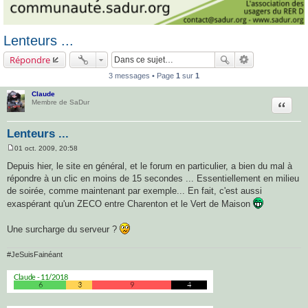
Lenteurs ...
Répondre
3 messages • Page
1
sur
1
Claude
Citatio
Membre de SaDur
Lenteurs ...
01 oct. 2009, 20:58
M
e
Depuis hier, le site en général, et le forum en particulier, a bien du mal à
s
répondre à un clic en moins de 15 secondes ... Essentiellement en milieu
s
a
de soirée, comme maintenant par exemple... En fait, c'est aussi
g
exaspérant qu'un ZECO entre Charenton et le Vert de Maison
e
Une surcharge du serveur ?
#JeSuisFainéant