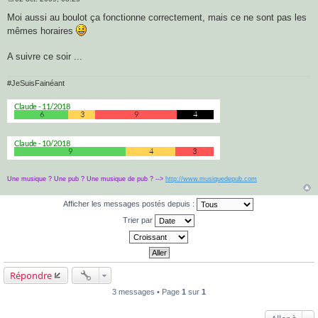
M
e
Moi aussi au boulot ça fonctionne correctement, mais ce ne sont pas les
s
mêmes horaires
s
a
g
A suivre ce soir ...
e
#JeSuisFainéant
Une musique ? Une pub ? Une musique de pub ? -->
http://www.musiquedepub.com
Afficher les messages postés depuis :
Trier par
Répondre
3 messages • Page
1
sur
1