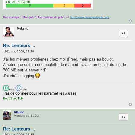
Une musique ? Une pub ? Une musique de pub ? -->
http://www.musiquedepub.com
Mokshu
Citatio
Re: Lenteurs ...
01 oct. 2009, 23:20
M
e
J'ai les mêmes problèmes chez moi (Free), mais pas au boulot.
s
A noter que suite à une boulette de ma part, j'avais un fichier de log de
s
a
780 MB sur le serveur :P
g
J'ai viré le logging
e
ésa
usé
Claude
Citatio
Membre de SaDur
Re: Lenteurs ...
02 oct. 2009, 08:25