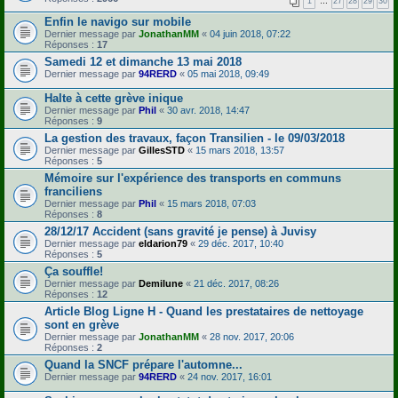
1
…
27
28
29
30
Enfin le navigo sur mobile
Dernier message par
JonathanMM
«
04 juin 2018, 07:22
Réponses :
17
Samedi 12 et dimanche 13 mai 2018
Dernier message par
94RERD
«
05 mai 2018, 09:49
Halte à cette grève inique
Dernier message par
Phil
«
30 avr. 2018, 14:47
Réponses :
9
La gestion des travaux, façon Transilien - le 09/03/2018
Dernier message par
GillesSTD
«
15 mars 2018, 13:57
Réponses :
5
Mémoire sur l'expérience des transports en communs
franciliens
Dernier message par
Phil
«
15 mars 2018, 07:03
Réponses :
8
28/12/17 Accident (sans gravité je pense) à Juvisy
Dernier message par
eldarion79
«
29 déc. 2017, 10:40
Réponses :
5
Ça souffle!
Dernier message par
Demilune
«
21 déc. 2017, 08:26
Réponses :
12
Article Blog Ligne H - Quand les prestataires de nettoyage
sont en grève
Dernier message par
JonathanMM
«
28 nov. 2017, 20:06
Réponses :
2
Quand la SNCF prépare l'automne...
Dernier message par
94RERD
«
24 nov. 2017, 16:01