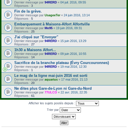
Dernier message par
94RERD
«
04 juil. 2016, 09:55
Réponses :
3
Fin de la grève.
Dernier message par
UsageeTer
«
24 juin 2016, 13:14
Réponses :
5
Embarquement à Maisons-Alfort Alfortville
Dernier message par
Mo95
«
19 juin 2016, 09:31
Réponses :
25
J'ai cliqué sur "Envoyer"
Dernier message par
94RERD
«
15 juin 2016, 13:29
Réponses :
27
1h30 a Maisons Alfort...
Dernier message par
94RERD
«
09 juin 2016, 10:55
Réponses :
14
Sacrifice de la branche plateau (Évry Courcouronnes)
Dernier message par
94RERD
«
19 mai 2016, 12:30
Réponses :
1
Le mag de la ligne mai-juin 2016 est sorti
Dernier message par
aquarius
«
17 mai 2016, 21:13
Réponses :
20
Ne dites plus Gare-de-Lyon ni Gare-du-Nord
Dernier message par
77ULCO
«
22 avr. 2016, 22:35
Réponses :
61
Afficher les sujets postés depuis :
Trier par