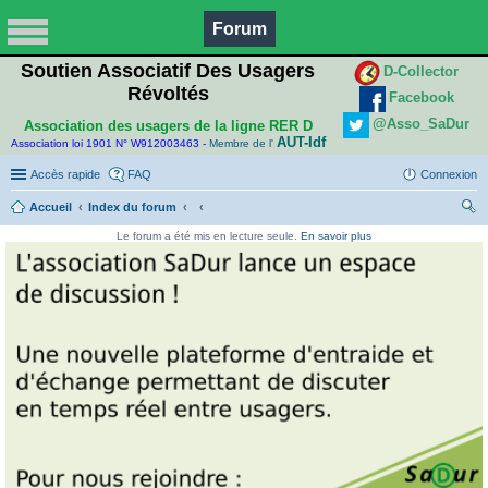
Forum
Soutien Associatif Des Usagers
D-Collector
Révoltés
Facebook
@Asso_SaDur
Association des usagers de la ligne RER D
AUT-Idf
Association loi 1901 N° W912003463 -
Membre de l'
Accès rapide
FAQ
Connexion
Accueil
Index du forum
ec
Le forum a été mis en lecture seule.
En savoir plus
her
ch
er