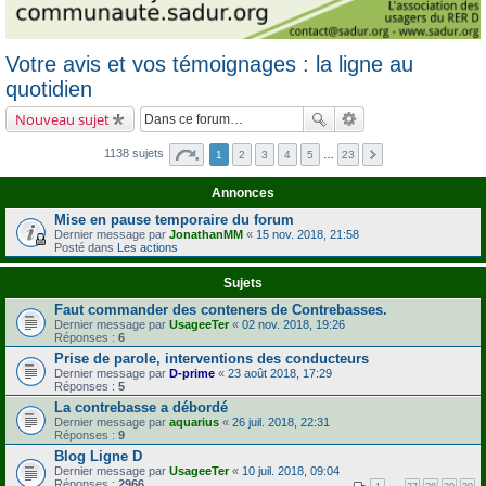
Votre avis et vos témoignages : la ligne au
quotidien
Nouveau sujet
1138 sujets
1
2
3
4
5
…
23
Annonces
Mise en pause temporaire du forum
Dernier message par
JonathanMM
«
15 nov. 2018, 21:58
Posté dans
Les actions
Sujets
Faut commander des conteners de Contrebasses.
Dernier message par
UsageeTer
«
02 nov. 2018, 19:26
Réponses :
6
Prise de parole, interventions des conducteurs
Dernier message par
D-prime
«
23 août 2018, 17:29
Réponses :
5
La contrebasse a débordé
Dernier message par
aquarius
«
26 juil. 2018, 22:31
Réponses :
9
Blog Ligne D
Dernier message par
UsageeTer
«
10 juil. 2018, 09:04
Réponses :
2966