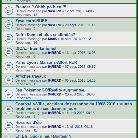
Réponses :
33
Frauder ? Ohhh pô bien !!!
Dernier message par
94RERD
«
12 oct. 2016, 14:06
Réponses :
13
Zyva carré BUPE
Dernier message par
94RERD
«
20 sept. 2016, 11:13
Réponses :
9
Notre Dame et plus si affinités?
Dernier message par
Mo95
«
15 sept. 2016, 09:12
Réponses :
36
DICA... train fantome!!
Dernier message par
94RERD
«
13 sept. 2016, 10:03
Réponses :
3
Paris Lyon / Maisons-Alfort RER
Dernier message par
94RERD
«
07 sept. 2016, 09:57
Réponses :
2
Affiches travaux
Dernier message par
94RERD
«
05 sept. 2016, 14:15
Réponses :
11
Jeu PokémonGO/Réalité augmentée.
Dernier message par
94RERD
«
23 août 2016, 16:46
Réponses :
52
Combs-La-Ville, accident de personne du 10/08/2016 + autres
problèmes de ces derniers jours.
Dernier message par
94RERD
«
16 août 2016, 09:16
Réponses :
8
Horaires d'été
Dernier message par
94RERD
«
13 juil. 2016, 09:18
Réponses :
11
Eh Eh !Quoi d'neuf Docteur ?