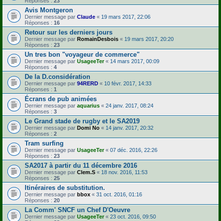
Réponses :
23
Avis Montgeron
Dernier message par
Claude
«
19 mars 2017, 22:06
Réponses :
16
Retour sur les derniers jours
Dernier message par
RomainDesbois
«
19 mars 2017, 20:20
Réponses :
23
Un tres bon "voyageur de commerce"
Dernier message par
UsageeTer
«
14 mars 2017, 00:09
Réponses :
4
De la D.considération
Dernier message par
94RERD
«
10 févr. 2017, 14:33
Réponses :
1
Écrans de pub animées
Dernier message par
aquarius
«
24 janv. 2017, 08:24
Réponses :
3
Le Grand stade de rugby et le SA2019
Dernier message par
Domi No
«
14 janv. 2017, 20:32
Réponses :
2
Tram surfing
Dernier message par
UsageeTer
«
07 déc. 2016, 22:26
Réponses :
23
SA2017 à partir du 11 décembre 2016
Dernier message par
Clem.S
«
18 nov. 2016, 11:53
Réponses :
25
Itinéraires de substitution.
Dernier message par
bbox
«
31 oct. 2016, 01:16
Réponses :
20
La Comm' SNCF un Chef D'Oeuvre
Dernier message par
UsageeTer
«
23 oct. 2016, 09:50