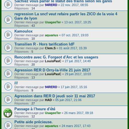
Sachiez vous parler le statut des trains selon les gares
Dernier message par
94RERD
«
22 nov. 2017, 08:55
Réponses :
14
regression La sncf veut refaire partir les ZICO de la voie 4
Gare de lyon
Dernier message par
UsageeTer
«
13 oct. 2017, 19:25
Réponses :
43
Kamoulox
Dernier message par
aquarius
«
07 oct. 2017, 19:03
Réponses :
10
Transilien R - Hors tarification IdF
Dernier message par
Clem.S
«
01 août 2017, 15:39
Réponses :
5
Rencontre avec G. Forgeot d'Arc et les usagers
Dernier message par
LouisPasC
«
27 juil. 2017, 14:49
Réponses :
20
Agression RER D Orry-la-Ville 21 juin 2017
Dernier message par
LouisPasC
«
29 juin 2017, 10:03
Réponses :
13
///
Dernier message par
94RERD
«
17 juin 2017, 15:16
Réponses :
9
Agression dans RER D jeudi soir 11 mai 2017
Dernier message par
HAD
«
05 juin 2017, 21:06
Réponses :
27
Passage à l'heure d'été
Dernier message par
UsageeTer
«
26 mars 2017, 09:18
Réponses :
12
Petite aide précieuse.
Dernier message par
aquarius
«
24 mars 2017, 17:43