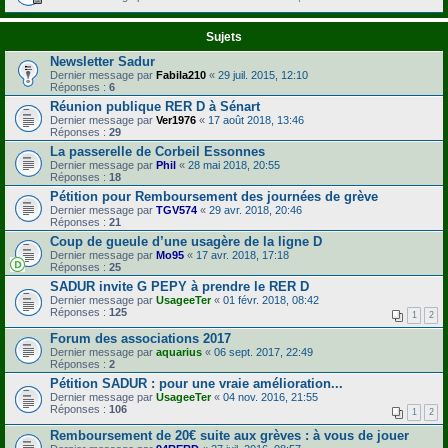
Sujets
Newsletter Sadur
Dernier message par
Fabila210
«
29 juil. 2015, 12:10
Réponses :
6
Réunion publique RER D à Sénart
Dernier message par
Ver1976
«
17 août 2018, 13:46
Réponses :
29
La passerelle de Corbeil Essonnes
Dernier message par
Phil
«
28 mai 2018, 20:55
Réponses :
18
Pétition pour Remboursement des journées de grève
Dernier message par
TGV574
«
29 avr. 2018, 20:46
Réponses :
21
Coup de gueule d’une usagère de la ligne D
Dernier message par
Mo95
«
17 avr. 2018, 17:18
Réponses :
25
SADUR invite G PEPY à prendre le RER D
Dernier message par
UsageeTer
«
01 févr. 2018, 08:42
Réponses :
125
1
2
Forum des associations 2017
Dernier message par
aquarius
«
06 sept. 2017, 22:49
Réponses :
2
Pétition SADUR : pour une vraie amélioration...
Dernier message par
UsageeTer
«
04 nov. 2016, 21:55
Réponses :
106
1
2
Remboursement de 20€ suite aux grèves : à vous de jouer