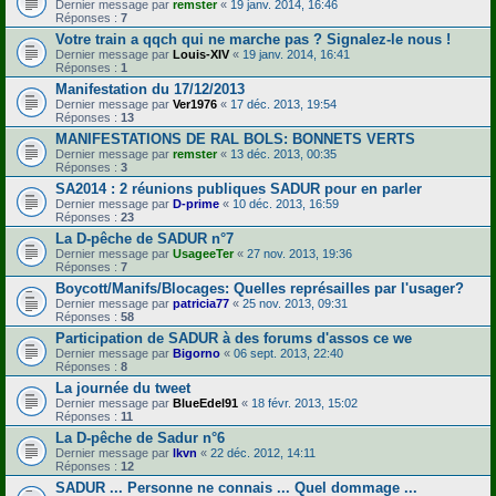
Dernier message par
remster
«
19 janv. 2014, 16:46
Réponses :
7
Votre train a qqch qui ne marche pas ? Signalez-le nous !
Dernier message par
Louis-XIV
«
19 janv. 2014, 16:41
Réponses :
1
Manifestation du 17/12/2013
Dernier message par
Ver1976
«
17 déc. 2013, 19:54
Réponses :
13
MANIFESTATIONS DE RAL BOLS: BONNETS VERTS
Dernier message par
remster
«
13 déc. 2013, 00:35
Réponses :
3
SA2014 : 2 réunions publiques SADUR pour en parler
Dernier message par
D-prime
«
10 déc. 2013, 16:59
Réponses :
23
La D-pêche de SADUR n°7
Dernier message par
UsageeTer
«
27 nov. 2013, 19:36
Réponses :
7
Boycott/Manifs/Blocages: Quelles représailles par l'usager?
Dernier message par
patricia77
«
25 nov. 2013, 09:31
Réponses :
58
Participation de SADUR à des forums d'assos ce we
Dernier message par
Bigorno
«
06 sept. 2013, 22:40
Réponses :
8
La journée du tweet
Dernier message par
BlueEdel91
«
18 févr. 2013, 15:02
Réponses :
11
La D-pêche de Sadur n°6
Dernier message par
lkvn
«
22 déc. 2012, 14:11
Réponses :
12
SADUR ... Personne ne connais ... Quel dommage ...