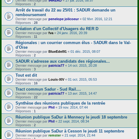
Dernier message par
94RERD
«
27 juil. 2016, 08:57
Réponses :
2
Arrêt de travail du 22 au 25/01 : SADUR demande un
remboursement
Dernier message par
penelope jolicoeur
«
02 févr. 2016, 12:21
Réponses :
28
Création d'un Collectif d'Usagers du RER D
Dernier message par
fva
«
24 janv. 2016, 20:39
Réponses :
11
Régionales : un courrier commun élus - SADUR dans le Val-
d'Oise
Dernier message par
BlueEdel91
«
01 déc. 2015, 08:07
Réponses :
2
SADUR s'adresse aux candidats des régionales...
Dernier message par
patricia77
«
14 oct. 2015, 20:28
Réponses :
3
Tout est dit
Dernier message par
Louis-XIV
«
01 oct. 2015, 05:53
Réponses :
16
Tract commun Sadur - Sud Rail....
Dernier message par
patricia77
«
13 avr. 2015, 14:47
Réponses :
22
Synthèse des réunions publiques de la rentrée
Dernier message par
Phil
«
19 nov. 2014, 07:44
Réponses :
1
Réunion publique SaDur à Mennecy le jeudi 18 septembre
Dernier message par
Phil
«
22 sept. 2014, 08:34
Réponses :
2
Réunion publique SaDur à Cesson le jeudi 11 septembre
Dernier message par
remster
«
21 sept. 2014, 21:44
Réponses :
1