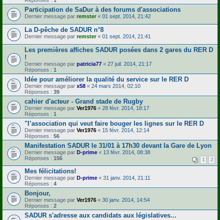
Participation de SaDur à des forums d'associations
Dernier message par
remster
«
01 sept. 2014, 21:42
La D-pêche de SADUR n°8
Dernier message par
remster
«
01 sept. 2014, 21:41
Les premières affiches SADUR posées dans 2 gares du RER D
!
Dernier message par
patricia77
«
27 juil. 2014, 21:17
Réponses :
1
Idée pour améliorer la qualité du service sur le RER D
Dernier message par
x58
«
24 mars 2014, 02:10
Réponses :
39
cahier d'acteur - Grand stade de Rugby
Dernier message par
Ver1976
«
28 févr. 2014, 18:17
Réponses :
1
"l’association qui veut faire bouger les lignes sur le RER D
Dernier message par
Ver1976
«
15 févr. 2014, 12:14
Réponses :
56
Manifestation SADUR le 31/01 à 17h30 devant la Gare de Lyon
Dernier message par
D-prime
«
13 févr. 2014, 08:38
Réponses :
156
1
2
Mes félicitations!
Dernier message par
D-prime
«
31 janv. 2014, 21:11
Réponses :
4
Bonjour,
Dernier message par
Ver1976
«
30 janv. 2014, 14:54
Réponses :
2
SADUR s'adresse aux candidats aux législatives...