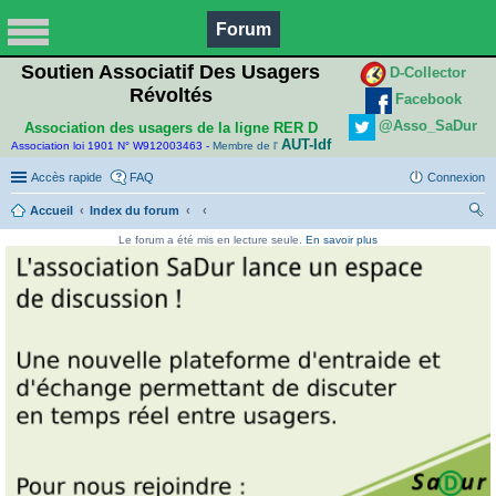
Forum
Soutien Associatif Des Usagers
D-Collector
Révoltés
Facebook
@Asso_SaDur
Association des usagers de la ligne RER D
AUT-Idf
Association loi 1901 N° W912003463 -
Membre de l'
Accès rapide
FAQ
Connexion
Accueil
Index du forum
ec
Le forum a été mis en lecture seule.
En savoir plus
her
ch
er