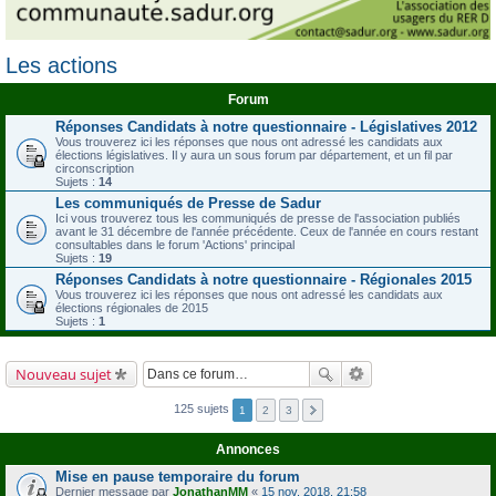
Les actions
Forum
Réponses Candidats à notre questionnaire - Législatives 2012
Vous trouverez ici les réponses que nous ont adressé les candidats aux
élections législatives. Il y aura un sous forum par département, et un fil par
circonscription
Sujets :
14
Les communiqués de Presse de Sadur
Ici vous trouverez tous les communiqués de presse de l'association publiés
avant le 31 décembre de l'année précédente. Ceux de l'année en cours restant
consultables dans le forum 'Actions' principal
Sujets :
19
Réponses Candidats à notre questionnaire - Régionales 2015
Vous trouverez ici les réponses que nous ont adressé les candidats aux
élections régionales de 2015
Sujets :
1
Nouveau sujet
125 sujets
1
2
3
Annonces
Mise en pause temporaire du forum
Dernier message par
JonathanMM
«
15 nov. 2018, 21:58