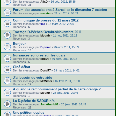
Dernier message par
AlixD
«
16 déc. 2012, 15:38
Réponses :
35
Forum des associations à Sarcelles le dimanche 7 octobre
Dernier message par
remster
«
03 oct. 2012, 00:39
Communiqué de presse du 12 mars 2012
Dernier message par
x58
«
13 mars 2012, 22:39
Réponses :
6
Tractage D-Pêches Octobre/Novembre 2011
Dernier message par
Mounir
«
11 nov. 2011, 23:12
Réponses :
3
Bonjour
Dernier message par
D-prime
«
04 nov. 2011, 15:39
Réponses :
16
Nuisances sonores sur les quais
Dernier message par
Eric94
«
30 sept. 2011, 09:15
Réponses :
5
Ciné débat
Dernier message par
Dorsi77
«
29 mars 2011, 14:01
J'ai besoin de votre aide
Dernier message par
MrMister
«
07 févr. 2011, 01:30
Réponses :
12
A quand le remboursement partiel de la carte orange ?
Dernier message par
Mounir
«
26 janv. 2011, 20:46
Réponses :
1
La D-pêche de SADUR n°4
Dernier message par
JonathanMM
«
26 janv. 2011, 14:45
Réponses :
22
Une pétition deplus
Dernier message par
D-prime
«
13 janv. 2011, 09:39