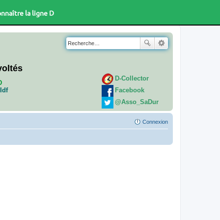
nnaître la ligne D
voltés
D-Collector
D
Facebook
Idf
@Asso_SaDur
Connexion