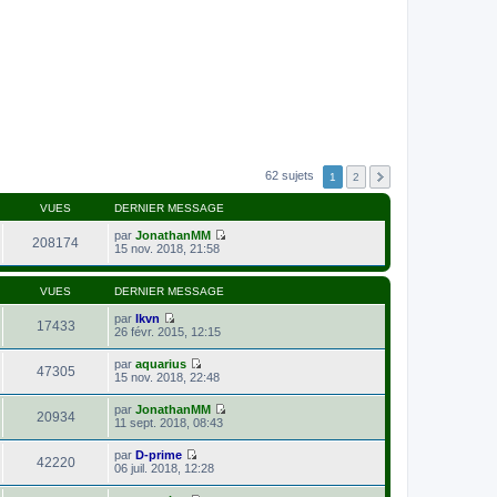
62 sujets
1
2
VUES
DERNIER MESSAGE
par
JonathanMM
208174
V
15 nov. 2018, 21:58
o
i
r
VUES
DERNIER MESSAGE
l
e
par
lkvn
17433
d
V
26 févr. 2015, 12:15
e
o
r
i
par
aquarius
n
r
47305
V
15 nov. 2018, 22:48
i
l
o
e
e
i
r
par
JonathanMM
d
r
20934
m
V
11 sept. 2018, 08:43
e
l
e
o
r
e
s
i
n
par
D-prime
d
s
r
42220
i
V
06 juil. 2018, 12:28
e
a
l
e
o
r
g
e
r
i
n