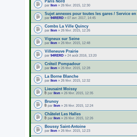
Paris Nord
(
e
c
s
par
r
lkvn
» 26 févr. 2015, 12:30
h
)
(
i
s
Sujet annexes pour toutes les gares / Service en
e
)
par
r
94RERD
» 07 avr. 2017, 14:45
j
(
o
s
Combs La Ville Quincy
i
)
par
lkvn
» 26 févr. 2015, 12:26
n
j
t
o
Vigneux sur Seine
(
i
s
par
lkvn
» 26 févr. 2015, 12:48
n
)
t
Villeneuve Prairie
(
s
par
94RERD
» 24 août 2016, 13:20
)
Créteil Pompadour
par
lkvn
» 26 févr. 2015, 12:28
La Borne Blanche
par
lkvn
» 26 févr. 2015, 12:32
Lieusaint Moissy
par
lkvn
» 26 févr. 2015, 12:35
F
i
Brunoy
c
par
lkvn
» 26 févr. 2015, 12:24
h
F
i
i
Châtelet Les Halles
e
c
r
par
lkvn
» 26 févr. 2015, 12:26
h
F
(
i
i
s
Boussy Saint-Antoine
e
c
)
par
r
lkvn
» 26 févr. 2015, 12:23
h
j
(
i
o