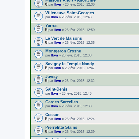
Maisons Alfort - Alfortville
)
par
lkvn
» 26 févr. 2015, 12:36
j
F
o
i
Villeneuve Saint-Georges
i
c
par
lkvn
» 26 févr. 2015, 12:48
n
h
t
i
Yerres
(
e
s
r
par
lkvn
» 26 févr. 2015, 12:50
)
F
(
i
s
Le Vert de Maisons
c
)
par
lkvn
» 26 févr. 2015, 12:35
h
j
F
i
o
i
Montgeron Crosne
e
i
c
par
r
lkvn
» 26 févr. 2015, 12:38
n
h
(
t
i
s
Savigny le Temple Nandy
(
e
)
s
r
par
lkvn
» 26 févr. 2015, 12:47
j
)
F
(
o
i
s
Juvisy
i
c
)
par
lkvn
» 26 févr. 2015, 12:32
n
h
j
F
t
i
o
i
Saint-Denis
(
e
i
c
s
par
r
lkvn
» 26 févr. 2015, 12:46
n
h
)
(
t
i
s
Garges Sarcelles
(
e
)
s
par
r
lkvn
» 26 févr. 2015, 12:30
j
)
(
o
s
Cesson
i
)
par
lkvn
» 26 févr. 2015, 12:24
n
j
F
t
o
i
Pierrefitte Stains
(
i
c
s
par
lkvn
» 26 févr. 2015, 12:39
n
h
)
F
t
i
i