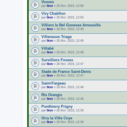
s
Vosves
e
i
)
par
r
lkvn
» 26 févr. 2015, 12:50
n
j
(
t
o
s
Viry Chatillon
(
i
)
s
par
lkvn
» 26 févr. 2015, 12:50
n
j
)
t
o
Villiers le Bel Gonesse Arnouville
(
i
s
par
lkvn
» 26 févr. 2015, 12:49
n
)
t
Villeneuve Triage
(
s
par
lkvn
» 26 févr. 2015, 12:49
)
Villabé
par
lkvn
» 26 févr. 2015, 12:48
Survilliers Fosses
par
lkvn
» 26 févr. 2015, 12:47
Stade de France Saint-Denis
par
lkvn
» 26 févr. 2015, 12:47
Saint-Fargeau
par
lkvn
» 26 févr. 2015, 12:46
Ris Orangis
par
lkvn
» 26 févr. 2015, 12:46
Ponthierry Prigny
par
lkvn
» 26 févr. 2015, 12:39
Orry la Ville Coye
par
lkvn
» 26 févr. 2015, 12:39