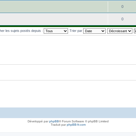
0
0
cher les sujets postés depuis :
Trier par
Développé par
phpBB
® Forum Software © phpBB Limited
Traduit par
phpBB-fr.com