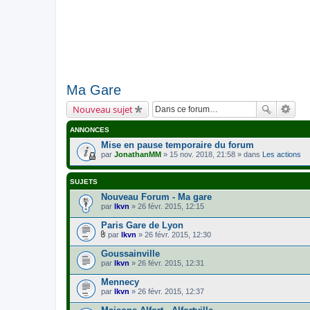
Ma Gare
Nouveau sujet
ANNONCES
Mise en pause temporaire du forum
par
JonathanMM
» 15 nov. 2018, 21:58 » dans
Les actions
SUJETS
Nouveau Forum - Ma gare
par
lkvn
» 26 févr. 2015, 12:15
Paris Gare de Lyon
par
lkvn
» 26 févr. 2015, 12:30
F
i
Goussainville
c
par
lkvn
» 26 févr. 2015, 12:31
h
i
Mennecy
e
par
r
lkvn
» 26 févr. 2015, 12:37
(
s