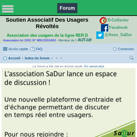
Forum
Soutien Associatif Des Usagers
D-Collector
Révoltés
Facebook
@Asso_SaDur
Association des usagers de la ligne RER D
AUT-Idf
Association loi 1901 N° W912003463 -
Membre de l'
Accès rapide
FAQ
Connexion
Accueil
Index du forum
ec
Le forum a été mis en lecture seule.
En savoir plus
her
ch
er