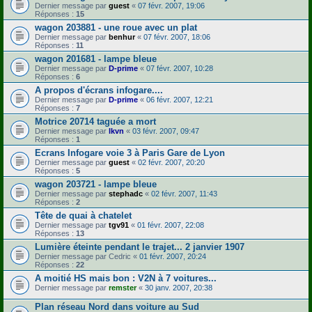
Dernier message par
guest
«
07 févr. 2007, 19:06
Réponses :
15
wagon 203881 - une roue avec un plat
Dernier message par
benhur
«
07 févr. 2007, 18:06
Réponses :
11
wagon 201681 - lampe bleue
Dernier message par
D-prime
«
07 févr. 2007, 10:28
Réponses :
6
A propos d'écrans infogare....
Dernier message par
D-prime
«
06 févr. 2007, 12:21
Réponses :
7
Motrice 20714 taguée a mort
Dernier message par
lkvn
«
03 févr. 2007, 09:47
Réponses :
1
Ecrans Infogare voie 3 à Paris Gare de Lyon
Dernier message par
guest
«
02 févr. 2007, 20:20
Réponses :
5
wagon 203721 - lampe bleue
Dernier message par
stephadc
«
02 févr. 2007, 11:43
Réponses :
2
Tête de quai à chatelet
Dernier message par
tgv91
«
01 févr. 2007, 22:08
Réponses :
13
Lumière éteinte pendant le trajet... 2 janvier 1907
Dernier message par
Cedric
«
01 févr. 2007, 20:24
Réponses :
22
A moitié HS mais bon : V2N à 7 voitures...
Dernier message par
remster
«
30 janv. 2007, 20:38
Plan réseau Nord dans voiture au Sud