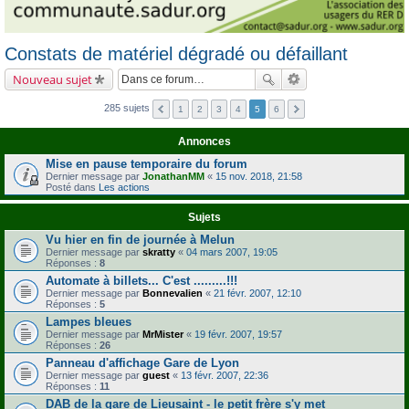
Constats de matériel dégradé ou défaillant
Nouveau sujet
285 sujets
1
2
3
4
5
6
Annonces
Mise en pause temporaire du forum
Dernier message par
JonathanMM
«
15 nov. 2018, 21:58
Posté dans
Les actions
Sujets
Vu hier en fin de journée à Melun
Dernier message par
skratty
«
04 mars 2007, 19:05
Réponses :
8
Automate à billets... C'est .........!!!
Dernier message par
Bonnevalien
«
21 févr. 2007, 12:10
Réponses :
5
Lampes bleues
Dernier message par
MrMister
«
19 févr. 2007, 19:57
Réponses :
26
Panneau d'affichage Gare de Lyon
Dernier message par
guest
«
13 févr. 2007, 22:36
Réponses :
11
DAB de la gare de Lieusaint - le petit frère s'y met