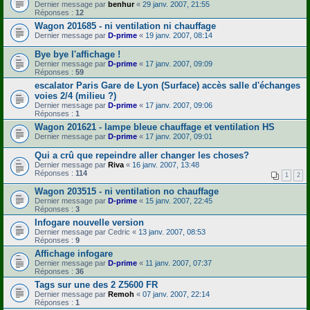
Dernier message par
benhur
«
29 janv. 2007, 21:55
Réponses :
12
Wagon 201685 - ni ventilation ni chauffage
Dernier message par
D-prime
«
19 janv. 2007, 08:14
Bye bye l'affichage !
Dernier message par
D-prime
«
17 janv. 2007, 09:09
Réponses :
59
escalator Paris Gare de Lyon (Surface) accès salle d'échanges
voies 2/4 (milieu ?)
Dernier message par
D-prime
«
17 janv. 2007, 09:06
Réponses :
1
Wagon 201621 - lampe bleue chauffage et ventilation HS
Dernier message par
D-prime
«
17 janv. 2007, 09:01
Qui a crû que repeindre aller changer les choses?
Dernier message par
Riva
«
16 janv. 2007, 13:48
Réponses :
114
1
2
Wagon 203515 - ni ventilation no chauffage
Dernier message par
D-prime
«
15 janv. 2007, 22:45
Réponses :
3
Infogare nouvelle version
Dernier message par
Cedric
«
13 janv. 2007, 08:53
Réponses :
9
Affichage infogare
Dernier message par
D-prime
«
11 janv. 2007, 07:37
Réponses :
36
Tags sur une des 2 Z5600 FR
Dernier message par
Remoh
«
07 janv. 2007, 22:14
Réponses :
1