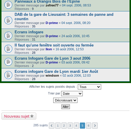
Panneaux à Orangis Bois de l'Epine
Dernier message par
zefree77
«
04 sept. 2006, 08:53
Réponses :
9
DAB de la gare de Lieusaint: 3 semaines de panne and
countin
Dernier message par
D-prime
«
04 sept. 2006, 08:20
Réponses :
35
Ecrans infogare
Dernier message par
D-prime
«
24 août 2006, 10:45
Réponses :
31
Il faut qu'une fenêtre soit ouverte ou fermée
Dernier message par
lkvn
«
16 août 2006, 12:53
Réponses :
28
Ecrans Infogare Gare de Lyon 3 aout 2006
Dernier message par
D-prime
«
03 août 2006, 09:42
Réponses :
2
Ecrans infogare Gare de Lyon mardi 1ier Août
Dernier message par
windson
«
02 août 2006, 12:03
Réponses :
28
Afficher les sujets postés depuis :
Trier par
Nouveau sujet
285 sujets
1
2
3
4
5
6