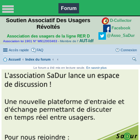
Forum
Soutien Associatif Des Usagers
D-Collector
Révoltés
Facebook
@Asso_SaDur
Association des usagers de la ligne RER D
AUT-Idf
Association loi 1901 N° W912003463 -
Membre de l'
Accès rapide
FAQ
Connexion
Accueil
Index du forum
ec
Le forum a été mis en lecture seule.
En savoir plus
her
ch
er