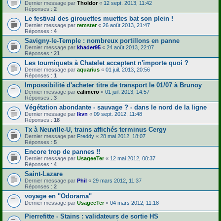
Dernier message par
Tholdor
«
12 sept. 2013, 11:42
Réponses :
2
Le festival des girouettes muettes bat son plein !
Dernier message par
remster
«
26 août 2013, 21:47
Réponses :
4
Savigny-le-Temple : nombreux portillons en panne
Dernier message par
khader95
«
24 août 2013, 22:07
Réponses :
21
Les tourniquets à Chatelet acceptent n'importe quoi ?
Dernier message par
aquarius
«
01 juil. 2013, 20:56
Réponses :
1
Impossibilité d'acheter titre de transport le 01/07 à Brunoy
Dernier message par
calimero
«
01 juil. 2013, 14:57
Réponses :
3
Végétation abondante - sauvage ? - dans le nord de la ligne
Dernier message par
lkvn
«
09 sept. 2012, 11:48
Réponses :
18
Tx à Neuville-U, trains affichés terminus Cergy
Dernier message par
Freddy
«
28 mai 2012, 18:07
Réponses :
5
Encore trop de pannes !!
Dernier message par
UsageeTer
«
12 mai 2012, 00:37
Réponses :
4
Saint-Lazare
Dernier message par
Phil
«
29 mars 2012, 11:37
Réponses :
2
voyage en "Odorama"
Dernier message par
UsageeTer
«
04 mars 2012, 11:18
Pierrefitte - Stains : validateurs de sortie HS