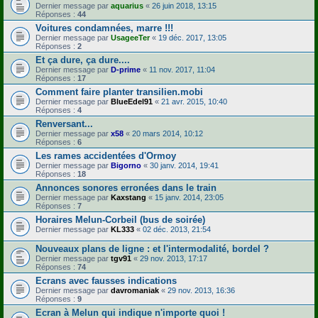
Dernier message par
aquarius
«
26 juin 2018, 13:15
Réponses :
44
Voitures condamnées, marre !!!
Dernier message par
UsageeTer
«
19 déc. 2017, 13:05
Réponses :
2
Et ça dure, ça dure....
Dernier message par
D-prime
«
11 nov. 2017, 11:04
Réponses :
17
Comment faire planter transilien.mobi
Dernier message par
BlueEdel91
«
21 avr. 2015, 10:40
Réponses :
4
Renversant...
Dernier message par
x58
«
20 mars 2014, 10:12
Réponses :
6
Les rames accidentées d'Ormoy
Dernier message par
Bigorno
«
30 janv. 2014, 19:41
Réponses :
18
Annonces sonores erronées dans le train
Dernier message par
Kaxstang
«
15 janv. 2014, 23:05
Réponses :
7
Horaires Melun-Corbeil (bus de soirée)
Dernier message par
KL333
«
02 déc. 2013, 21:54
Nouveaux plans de ligne : et l'intermodalité, bordel ?
Dernier message par
tgv91
«
29 nov. 2013, 17:17
Réponses :
74
Ecrans avec fausses indications
Dernier message par
davromaniak
«
29 nov. 2013, 16:36
Réponses :
9
Ecran à Melun qui indique n'importe quoi !