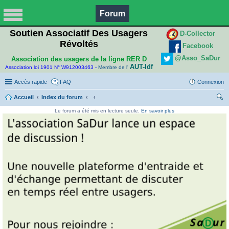
Forum
Soutien Associatif Des Usagers
D-Collector
Révoltés
Facebook
@Asso_SaDur
Association des usagers de la ligne RER D
AUT-Idf
Association loi 1901 N° W912003463 -
Membre de l'
Accès rapide
FAQ
Connexion
Accueil
Index du forum
ec
Le forum a été mis en lecture seule.
En savoir plus
her
ch
er