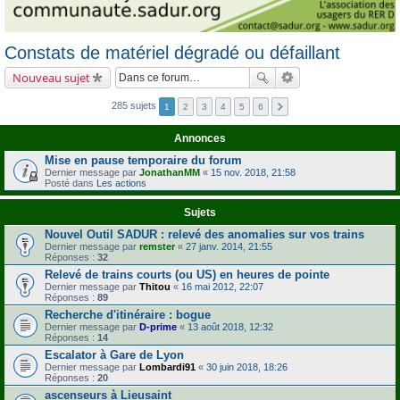
Constats de matériel dégradé ou défaillant
Nouveau sujet
285 sujets
1
2
3
4
5
6
Annonces
Mise en pause temporaire du forum
Dernier message par
JonathanMM
«
15 nov. 2018, 21:58
Posté dans
Les actions
Sujets
Nouvel Outil SADUR : relevé des anomalies sur vos trains
Dernier message par
remster
«
27 janv. 2014, 21:55
Réponses :
32
Relevé de trains courts (ou US) en heures de pointe
Dernier message par
Thitou
«
16 mai 2012, 22:07
Réponses :
89
Recherche d'itinéraire : bogue
Dernier message par
D-prime
«
13 août 2018, 12:32
Réponses :
14
Escalator à Gare de Lyon
Dernier message par
Lombardi91
«
30 juin 2018, 18:26
Réponses :
20
ascenseurs à Lieusaint