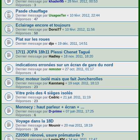
Dernier message par
khader95
«
28 févr. 2012, 00:53
Réponses :
3
Pasde chauffage
Dernier message par
UsageeTer
«
10 févr. 2012, 22:44
Réponses :
47
Eclairage encore et toujours
Dernier message par
Dorsi77
«
10 févr. 2012, 11:56
Réponses :
50
Plat sur les roues
Dernier message par
djo
«
19 déc. 2011, 14:51
17/11 JOPA 18h11 Plessi Chenet Tagué
Dernier message par
Hadley
«
18 nov. 2011, 18:20
indications erronées sur un écran de gare du nord
Dernier message par
remster
«
27 oct. 2011, 01:17
Réponses :
4
Bloc moteur isolé mais que fait Joncherolles
Dernier message par
Kaxstang
«
19 sept. 2011, 18:13
Réponses :
23
Vitre près des 4 sièges isolés
Dernier message par
Cedric
«
21 juil. 2011, 11:19
Réponses :
23
Mennecy : haut parleur + écran + ...
Dernier message par
D-prime
«
07 juin 2011, 17:25
Réponses :
6
Voyage dans la 18D
Dernier message par
Mounir
«
20 mai 2011, 18:19
Réponses :
16
Z20500 rénové, usure prématurée ?
Dernier message par
Louis-XIV
«
14 avr. 2011, 12:47