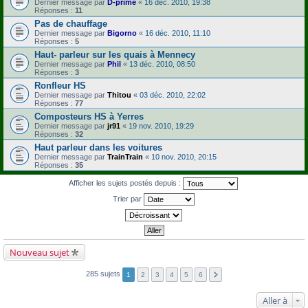
Dernier message par
D-prime
«
16 déc. 2010, 19:38
Réponses :
11
Pas de chauffage
Dernier message par
Bigorno
«
16 déc. 2010, 11:10
Réponses :
5
Haut- parleur sur les quais à Mennecy
Dernier message par
Phil
«
13 déc. 2010, 08:50
Réponses :
3
Ronfleur HS
Dernier message par
Thitou
«
03 déc. 2010, 22:02
Réponses :
77
Composteurs HS à Yerres
Dernier message par
jr91
«
19 nov. 2010, 19:29
Réponses :
32
Haut parleur dans les voitures
Dernier message par
TrainTrain
«
10 nov. 2010, 20:15
Réponses :
35
Afficher les sujets postés depuis :
Trier par
Nouveau sujet
285 sujets
1
2
3
4
5
6
Aller à