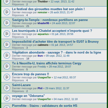
Dernier message par
Tholdor
«
12 sept. 2013, 11:42
Réponses :
2
Le festival des girouettes muettes bat son plein !
Dernier message par
remster
«
26 août 2013, 21:47
Réponses :
4
Savigny-le-Temple : nombreux portillons en panne
Dernier message par
khader95
«
24 août 2013, 22:07
Réponses :
21
Les tourniquets à Chatelet acceptent n'importe quoi ?
Dernier message par
aquarius
«
01 juil. 2013, 20:56
Réponses :
1
Impossibilité d'acheter titre de transport le 01/07 à Brunoy
Dernier message par
calimero
«
01 juil. 2013, 14:57
Réponses :
3
Végétation abondante - sauvage ? - dans le nord de la ligne
Dernier message par
lkvn
«
09 sept. 2012, 11:48
Réponses :
18
Tx à Neuville-U, trains affichés terminus Cergy
Dernier message par
Freddy
«
28 mai 2012, 18:07
Réponses :
5
Encore trop de pannes !!
Dernier message par
UsageeTer
«
12 mai 2012, 00:37
Réponses :
4
Saint-Lazare
Dernier message par
Phil
«
29 mars 2012, 11:37
Réponses :
2
voyage en "Odorama"
Dernier message par
UsageeTer
«
04 mars 2012, 11:18
Pierrefitte - Stains : validateurs de sortie HS