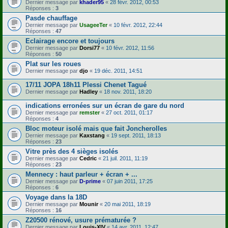
Dernier message par
khader95
«
28 févr. 2012, 00:53
Réponses :
3
Pasde chauffage
Dernier message par
UsageeTer
«
10 févr. 2012, 22:44
Réponses :
47
Eclairage encore et toujours
Dernier message par
Dorsi77
«
10 févr. 2012, 11:56
Réponses :
50
Plat sur les roues
Dernier message par
djo
«
19 déc. 2011, 14:51
17/11 JOPA 18h11 Plessi Chenet Tagué
Dernier message par
Hadley
«
18 nov. 2011, 18:20
indications erronées sur un écran de gare du nord
Dernier message par
remster
«
27 oct. 2011, 01:17
Réponses :
4
Bloc moteur isolé mais que fait Joncherolles
Dernier message par
Kaxstang
«
19 sept. 2011, 18:13
Réponses :
23
Vitre près des 4 sièges isolés
Dernier message par
Cedric
«
21 juil. 2011, 11:19
Réponses :
23
Mennecy : haut parleur + écran + ...
Dernier message par
D-prime
«
07 juin 2011, 17:25
Réponses :
6
Voyage dans la 18D
Dernier message par
Mounir
«
20 mai 2011, 18:19
Réponses :
16
Z20500 rénové, usure prématurée ?
Dernier message par
Louis-XIV
«
14 avr. 2011, 12:47