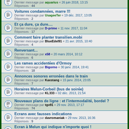
Dernier message par
aquarius
«
26 juin 2018, 13:15
Réponses :
44
Voitures condamnées, marre !!!
Dernier message par
UsageeTer
«
19 déc. 2017, 13:05
Réponses :
2
Et ça dure, ça dure....
Dernier message par
D-prime
«
11 nov. 2017, 11:04
Réponses :
17
Comment faire planter transilien.mobi
Dernier message par
BlueEdel91
«
21 avr. 2015, 10:40
Réponses :
4
Renversant...
Dernier message par
x58
«
20 mars 2014, 10:12
Réponses :
6
Les rames accidentées d'Ormoy
Dernier message par
Bigorno
«
30 janv. 2014, 19:41
Réponses :
18
Annonces sonores erronées dans le train
Dernier message par
Kaxstang
«
15 janv. 2014, 23:05
Réponses :
7
Horaires Melun-Corbeil (bus de soirée)
Dernier message par
KL333
«
02 déc. 2013, 21:54
Nouveaux plans de ligne : et l'intermodalité, bordel ?
Dernier message par
tgv91
«
29 nov. 2013, 17:17
Réponses :
74
Ecrans avec fausses indications
Dernier message par
davromaniak
«
29 nov. 2013, 16:36
Réponses :
9
Ecran à Melun qui indique n'importe quoi !