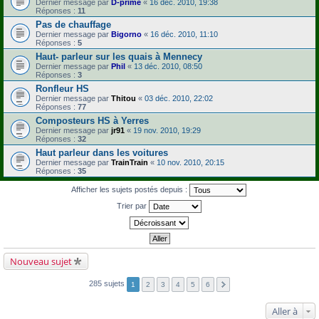
Dernier message par
D-prime
«
16 déc. 2010, 19:38
Réponses :
11
Pas de chauffage
Dernier message par
Bigorno
«
16 déc. 2010, 11:10
Réponses :
5
Haut- parleur sur les quais à Mennecy
Dernier message par
Phil
«
13 déc. 2010, 08:50
Réponses :
3
Ronfleur HS
Dernier message par
Thitou
«
03 déc. 2010, 22:02
Réponses :
77
Composteurs HS à Yerres
Dernier message par
jr91
«
19 nov. 2010, 19:29
Réponses :
32
Haut parleur dans les voitures
Dernier message par
TrainTrain
«
10 nov. 2010, 20:15
Réponses :
35
Afficher les sujets postés depuis :
Trier par
Nouveau sujet
285 sujets
1
2
3
4
5
6
Aller à