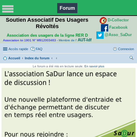
Forum
Soutien Associatif Des Usagers
D-Collector
Révoltés
Facebook
@Asso_SaDur
Association des usagers de la ligne RER D
AUT-Idf
Association loi 1901 N° W912003463 -
Membre de l'
Accès rapide
FAQ
Connexion
Accueil
Index du forum
ec
Le forum a été mis en lecture seule.
En savoir plus
her
ch
er