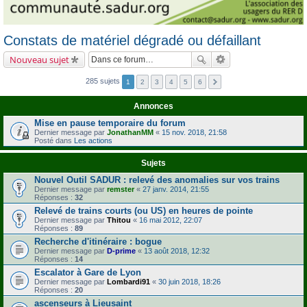
Constats de matériel dégradé ou défaillant
Nouveau sujet
285 sujets
1
2
3
4
5
6
Annonces
Mise en pause temporaire du forum
Dernier message par
JonathanMM
«
15 nov. 2018, 21:58
Posté dans
Les actions
Sujets
Nouvel Outil SADUR : relevé des anomalies sur vos trains
Dernier message par
remster
«
27 janv. 2014, 21:55
Réponses :
32
Relevé de trains courts (ou US) en heures de pointe
Dernier message par
Thitou
«
16 mai 2012, 22:07
Réponses :
89
Recherche d'itinéraire : bogue
Dernier message par
D-prime
«
13 août 2018, 12:32
Réponses :
14
Escalator à Gare de Lyon
Dernier message par
Lombardi91
«
30 juin 2018, 18:26
Réponses :
20
ascenseurs à Lieusaint