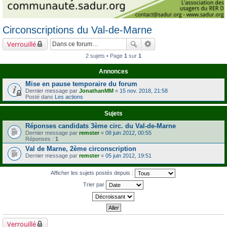
Circonscriptions du Val-de-Marne
Verrouillé
2 sujets • Page
1
sur
1
Annonces
Mise en pause temporaire du forum
Dernier message par
JonathanMM
«
15 nov. 2018, 21:58
Posté dans
Les actions
Sujets
Réponses candidats 3ème circ. du Val-de-Marne
Dernier message par
remster
«
08 juin 2012, 00:55
Réponses :
1
Val de Marne, 2ème circonscription
Dernier message par
remster
«
05 juin 2012, 19:51
Afficher les sujets postés depuis :
Trier par
Verrouillé