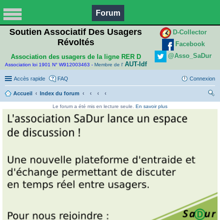
Forum
Soutien Associatif Des Usagers
D-Collector
Révoltés
Facebook
@Asso_SaDur
Association des usagers de la ligne RER D
AUT-Idf
Association loi 1901 N° W912003463 -
Membre de l'
Accès rapide
FAQ
Connexion
Accueil
Index du forum
ec
Le forum a été mis en lecture seule.
En savoir plus
her
ch
er