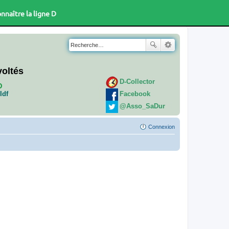
nnaître la ligne D
voltés
D-Collector
D
Facebook
Idf
@Asso_SaDur
Connexion