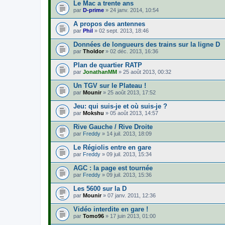
i
Le Mac a trente ans
c
par
D-prime
» 24 janv. 2014, 10:54
h
i
A propos des antennes
e
par
r
Phil
» 02 sept. 2013, 18:46
(
s
Données de longueurs des trains sur la ligne D
)
par
Tholdor
» 02 déc. 2013, 16:36
j
o
Plan de quartier RATP
i
par
JonathanMM
» 25 août 2013, 00:32
n
t
Un TGV sur le Plateau !
(
s
par
Mounir
» 25 août 2013, 17:52
)
Jeu: qui suis-je et où suis-je ?
par
Mokshu
» 05 août 2013, 14:57
Rive Gauche / Rive Droite
par
Freddy
» 14 juil. 2013, 18:09
Le Régiolis entre en gare
par
Freddy
» 09 juil. 2013, 15:34
AGC : la page est tournée
par
Freddy
» 09 juil. 2013, 15:36
Les 5600 sur la D
par
Mounir
» 07 janv. 2011, 12:36
Vidéo interdite en gare !
par
Tomo96
» 17 juin 2013, 01:00