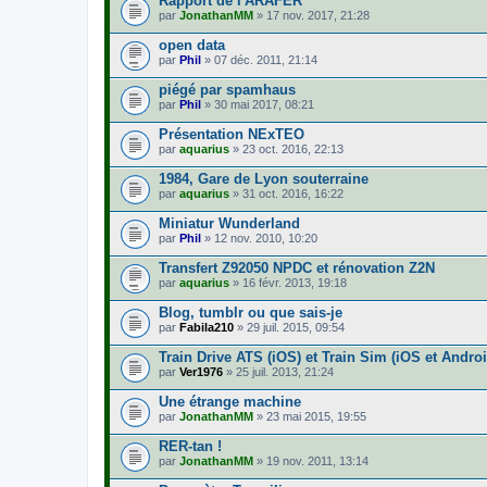
Rapport de l'ARAFER
par
JonathanMM
» 17 nov. 2017, 21:28
open data
par
Phil
» 07 déc. 2011, 21:14
piégé par spamhaus
par
Phil
» 30 mai 2017, 08:21
Présentation NExTEO
par
aquarius
» 23 oct. 2016, 22:13
1984, Gare de Lyon souterraine
par
aquarius
» 31 oct. 2016, 16:22
Miniatur Wunderland
par
Phil
» 12 nov. 2010, 10:20
Transfert Z92050 NPDC et rénovation Z2N
par
aquarius
» 16 févr. 2013, 19:18
Blog, tumblr ou que sais-je
par
Fabila210
» 29 juil. 2015, 09:54
Train Drive ATS (iOS) et Train Sim (iOS et Androi
par
Ver1976
» 25 juil. 2013, 21:24
Une étrange machine
par
JonathanMM
» 23 mai 2015, 19:55
RER-tan !
par
JonathanMM
» 19 nov. 2011, 13:14