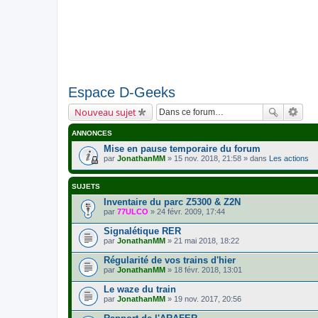
Espace D-Geeks
Nouveau sujet
ANNONCES
Mise en pause temporaire du forum
par
JonathanMM
» 15 nov. 2018, 21:58 » dans
Les actions
SUJETS
Inventaire du parc Z5300 & Z2N
par
77ULCO
» 24 févr. 2009, 17:44
Signalétique RER
par
JonathanMM
» 21 mai 2018, 18:22
Régularité de vos trains d'hier
par
JonathanMM
» 18 févr. 2018, 13:01
Le waze du train
par
JonathanMM
» 19 nov. 2017, 20:56