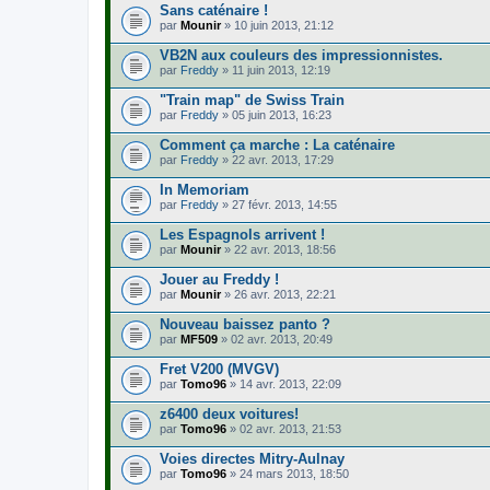
Sans caténaire !
par
Mounir
» 10 juin 2013, 21:12
VB2N aux couleurs des impressionnistes.
par
Freddy
» 11 juin 2013, 12:19
"Train map" de Swiss Train
par
Freddy
» 05 juin 2013, 16:23
Comment ça marche : La caténaire
par
Freddy
» 22 avr. 2013, 17:29
In Memoriam
par
Freddy
» 27 févr. 2013, 14:55
Les Espagnols arrivent !
par
Mounir
» 22 avr. 2013, 18:56
Jouer au Freddy !
par
Mounir
» 26 avr. 2013, 22:21
Nouveau baissez panto ?
par
MF509
» 02 avr. 2013, 20:49
Fret V200 (MVGV)
par
Tomo96
» 14 avr. 2013, 22:09
z6400 deux voitures!
par
Tomo96
» 02 avr. 2013, 21:53
Voies directes Mitry-Aulnay
par
Tomo96
» 24 mars 2013, 18:50