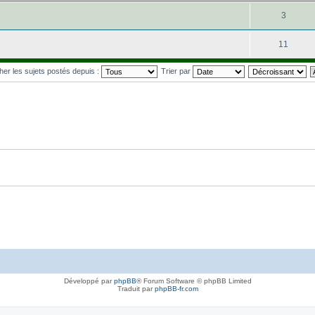
3
11
cher les sujets postés depuis :
Trier par
Développé par
phpBB
® Forum Software © phpBB Limited
Traduit par
phpBB-fr.com