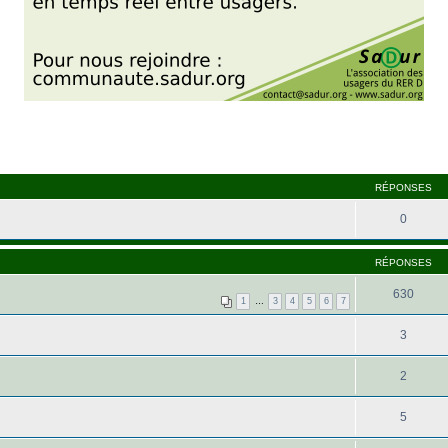
RÉPONSES
0
RÉPONSES
630
1
…
3
4
5
6
7
3
2
5