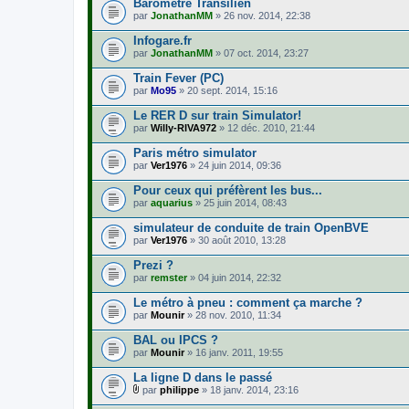
Baromètre Transilien
par
JonathanMM
» 26 nov. 2014, 22:38
Infogare.fr
par
JonathanMM
» 07 oct. 2014, 23:27
Train Fever (PC)
par
Mo95
» 20 sept. 2014, 15:16
Le RER D sur train Simulator!
par
Willy-RIVA972
» 12 déc. 2010, 21:44
Paris métro simulator
par
Ver1976
» 24 juin 2014, 09:36
Pour ceux qui préfèrent les bus...
par
aquarius
» 25 juin 2014, 08:43
simulateur de conduite de train OpenBVE
par
Ver1976
» 30 août 2010, 13:28
Prezi ?
par
remster
» 04 juin 2014, 22:32
Le métro à pneu : comment ça marche ?
par
Mounir
» 28 nov. 2010, 11:34
BAL ou IPCS ?
par
Mounir
» 16 janv. 2011, 19:55
La ligne D dans le passé
par
philippe
» 18 janv. 2014, 23:16
F