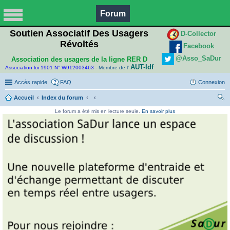
Forum
Soutien Associatif Des Usagers
D-Collector
Révoltés
Facebook
@Asso_SaDur
Association des usagers de la ligne RER D
AUT-Idf
Association loi 1901 N° W912003463 -
Membre de l'
Accès rapide
FAQ
Connexion
Accueil
Index du forum
ec
Le forum a été mis en lecture seule.
En savoir plus
her
ch
er