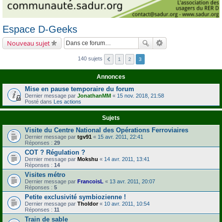
Espace D-Geeks
Nouveau sujet
140 sujets
1
2
3
Annonces
Mise en pause temporaire du forum
Dernier message par
JonathanMM
«
15 nov. 2018, 21:58
Posté dans
Les actions
Sujets
Visite du Centre National des Opérations Ferroviaires
Dernier message par
tgv91
«
15 avr. 2011, 22:41
Réponses :
29
COT ? Régulation ?
Dernier message par
Mokshu
«
14 avr. 2011, 13:41
Réponses :
14
Visites métro
Dernier message par
FrancoisL
«
13 avr. 2011, 20:07
Réponses :
5
Petite exclusivité symbiozienne !
Dernier message par
Tholdor
«
10 avr. 2011, 10:54
Réponses :
11
Train de sable