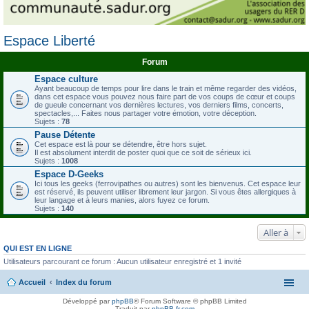
Espace Liberté
Forum
Espace culture
Ayant beaucoup de temps pour lire dans le train et même regarder des vidéos,
dans cet espace vous pouvez nous faire part de vos coups de cœur et coups
de gueule concernant vos dernières lectures, vos derniers films, concerts,
spectacles,... Faites nous partager votre émotion, votre déception.
Sujets :
78
Pause Détente
Cet espace est là pour se détendre, être hors sujet.
Il est absolument interdit de poster quoi que ce soit de sérieux ici.
Sujets :
1008
Espace D-Geeks
Ici tous les geeks (ferrovipathes ou autres) sont les bienvenus. Cet espace leur
est réservé, ils peuvent utiliser librement leur jargon. Si vous êtes allergiques à
leur langage et à leurs manies, alors fuyez ce forum.
Sujets :
140
Aller à
QUI EST EN LIGNE
Utilisateurs parcourant ce forum : Aucun utilisateur enregistré et 1 invité
Accueil
Index du forum
Développé par
phpBB
® Forum Software © phpBB Limited
Traduit par
phpBB-fr.com