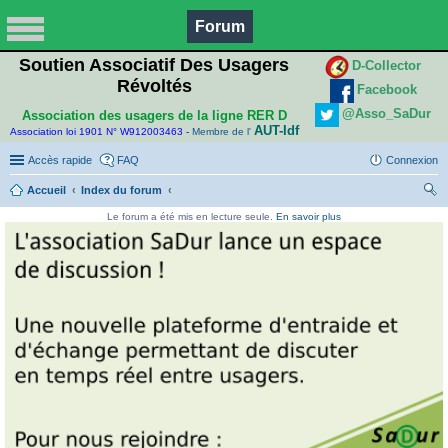
Forum
Soutien Associatif Des Usagers
D-Collector
Révoltés
Facebook
@Asso_SaDur
Association des usagers de la ligne RER D
AUT-Idf
Association loi 1901 N° W912003463 -
Membre de l'
Accès rapide
FAQ
Connexion
Accueil
Index du forum
ec
Le forum a été mis en lecture seule.
En savoir plus
her
ch
er