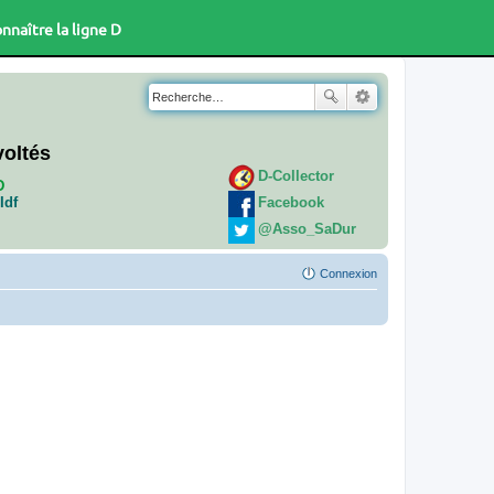
nnaître la ligne D
voltés
D-Collector
D
Facebook
Idf
@Asso_SaDur
Connexion