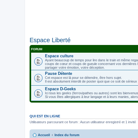
Espace Liberté
FORUM
Espace culture
Ayant beaucoup de temps pour lire dans le train et même rega
coups de cœur et coups de gueule concernant vos dernières lec
partager votre émotion, votre déception.
Pause Détente
Cet espace est là pour se détendre, être hors sujet.
Il est absolument interdit de poster quoi que ce soit de sérieux i
Espace D-Geeks
Ici tous les geeks (ferrovipathes ou autres) sont les bienvenus.
Si vous êtes allergiques à leur langage et à leurs manies, alor
QUI EST EN LIGNE
Utilisateurs parcourant ce forum : Aucun utilisateur enregistré et 1 invité
Accueil
Index du forum