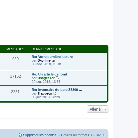
MESSAGES
DERNIER MESSAGE
Re: Votre dernière lecture
989
par
D-prime
V
09 nov. 2018, 19:18
o
i
Re: Un article de fond
r
17162
par
UsageeTer
l
V
29 oct. 2018, 13:37
e
o
d
i
e
Re: Inventaire du parc Z5300 …
2231
r
r
par
Trappeur
l
V
n
05 juin 2018, 20:28
e
o
i
d
i
e
e
r
r
Aller à
r
l
m
n
e
e
i
d
s
e
e
s
r
r
a
m
n
g
e
i
e
Supprimer les cookies
Heures au format
UTC+02:00
s
e