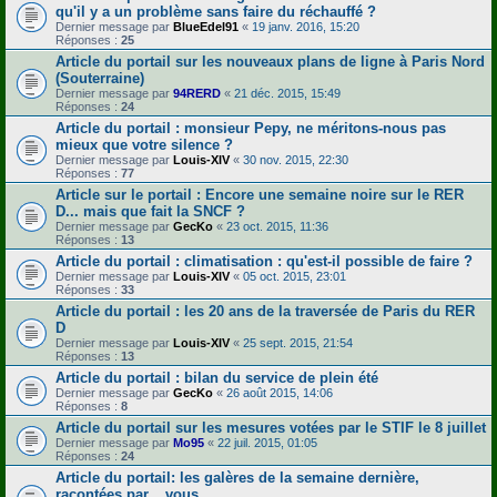
qu'il y a un problème sans faire du réchauffé ?
Dernier message par
BlueEdel91
«
19 janv. 2016, 15:20
Réponses :
25
Article du portail sur les nouveaux plans de ligne à Paris Nord
(Souterraine)
Dernier message par
94RERD
«
21 déc. 2015, 15:49
Réponses :
24
Article du portail : monsieur Pepy, ne méritons-nous pas
mieux que votre silence ?
Dernier message par
Louis-XIV
«
30 nov. 2015, 22:30
Réponses :
77
Article sur le portail : Encore une semaine noire sur le RER
D... mais que fait la SNCF ?
Dernier message par
GecKo
«
23 oct. 2015, 11:36
Réponses :
13
Article du portail : climatisation : qu'est-il possible de faire ?
Dernier message par
Louis-XIV
«
05 oct. 2015, 23:01
Réponses :
33
Article du portail : les 20 ans de la traversée de Paris du RER
D
Dernier message par
Louis-XIV
«
25 sept. 2015, 21:54
Réponses :
13
Article du portail : bilan du service de plein été
Dernier message par
GecKo
«
26 août 2015, 14:06
Réponses :
8
Article du portail sur les mesures votées par le STIF le 8 juillet
Dernier message par
Mo95
«
22 juil. 2015, 01:05
Réponses :
24
Article du portail: les galères de la semaine dernière,
racontées par... vous