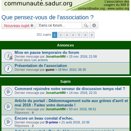
Que pensez-vous de l’association ?
Nouveau sujet
252 sujets
1
2
3
4
5
6
Annonces
Mise en pause temporaire du forum
Dernier message par
JonathanMM
«
15 nov. 2018, 21:58
Posté dans
Les actions
Présentation de l'association
Dernier message par
guest
«
18 févr. 2010, 06:35
Sujets
Comment rejoindre notre serveur de discussion temps réel ?
Dernier message par
JonathanMM
«
14 nov. 2018, 22:15
Article du portail : Dédommagement suite aux grèves d'avril et
mai 2018 : Faites votre demande !
Dernier message par
JonathanMM
«
03 oct. 2018, 08:51
Réponses :
4
Encore un beau constat d'echec.
Dernier message par
D-prime
«
21 août 2018, 10:36
Réponses :
2