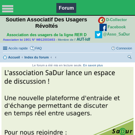
Forum
Soutien Associatif Des Usagers
D-Collector
Révoltés
Facebook
@Asso_SaDur
Association des usagers de la ligne RER D
AUT-Idf
Association loi 1901 N° W912003463 -
Membre de l'
Accès rapide
FAQ
Connexion
Accueil
Index du forum
ec
Le forum a été mis en lecture seule.
En savoir plus
her
ch
er