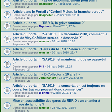
Article du portail : Pas de dédommagement pour juin !
Dernier message par
UsageeTer
«
07 août 2018, 19:41
Réponses :
2
Article dans le Portail : "Corbeil-Melun, la branche perdue"
Dernier message par
UsageeTer
«
22 mai 2018, 13:53
Réponses :
60
Article du portail : "RER D, la grève fantôme ?"
Dernier message par
D-prime
«
18 mai 2018, 17:34
Réponses :
12
Article du portail : "SA 2019 : En décembre 2018, comment la
gare de Viry-Châtillon sera-t-elle desservie ?"
Dernier message par
remster
«
02 mai 2018, 15:26
Réponses :
5
Article du portail "Gares du RER D : Silence, on ferme"
Dernier message par
remster
«
30 mars 2018, 22:47
Article du portail : "SA2019 : et maintenant, que se passe-t-il
?"
Dernier message par
Phil
«
08 mars 2018, 18:14
Réponses :
24
Article du portail : « D-Collector a 10 ans ! »
Dernier message par
JonathanMM
«
12 janv. 2018, 08:08
Réponses :
27
Article du portail : "SA2019 : la concertation est toujours en
cours, les travaux peuvent donc commencer"
Dernier message par
D-prime
«
02 déc. 2017, 17:23
Réponses :
3
Mise en accessibilité des gares du RER D : un chantier à
l’image de la ligne ?
Dernier message par
remster
«
28 nov. 2017, 15:54
Réponses :
6