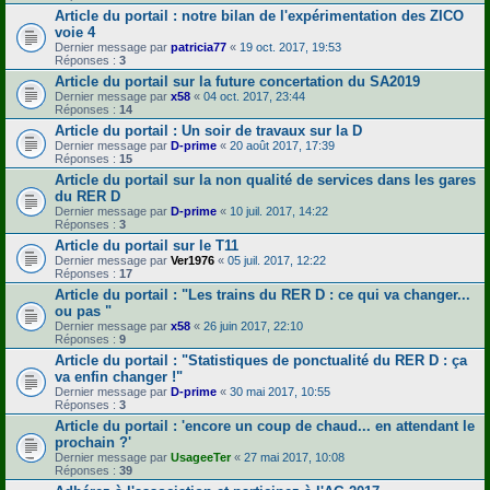
Article du portail : notre bilan de l'expérimentation des ZICO
voie 4
Dernier message par
patricia77
«
19 oct. 2017, 19:53
Réponses :
3
Article du portail sur la future concertation du SA2019
Dernier message par
x58
«
04 oct. 2017, 23:44
Réponses :
14
Article du portail : Un soir de travaux sur la D
Dernier message par
D-prime
«
20 août 2017, 17:39
Réponses :
15
Article du portail sur la non qualité de services dans les gares
du RER D
Dernier message par
D-prime
«
10 juil. 2017, 14:22
Réponses :
3
Article du portail sur le T11
Dernier message par
Ver1976
«
05 juil. 2017, 12:22
Réponses :
17
Article du portail : "Les trains du RER D : ce qui va changer...
ou pas "
Dernier message par
x58
«
26 juin 2017, 22:10
Réponses :
9
Article du portail : "Statistiques de ponctualité du RER D : ça
va enfin changer !"
Dernier message par
D-prime
«
30 mai 2017, 10:55
Réponses :
3
Article du portail : 'encore un coup de chaud... en attendant le
prochain ?'
Dernier message par
UsageeTer
«
27 mai 2017, 10:08
Réponses :
39