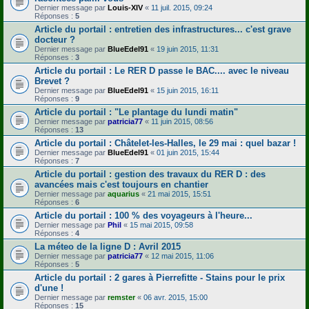
Dernier message par
Louis-XIV
«
11 juil. 2015, 09:24
Réponses :
5
Article du portail : entretien des infrastructures... c'est grave
docteur ?
Dernier message par
BlueEdel91
«
19 juin 2015, 11:31
Réponses :
3
Article du portail : Le RER D passe le BAC.... avec le niveau
Brevet ?
Dernier message par
BlueEdel91
«
15 juin 2015, 16:11
Réponses :
9
Article du portail : "Le plantage du lundi matin"
Dernier message par
patricia77
«
11 juin 2015, 08:56
Réponses :
13
Article du portail : Châtelet-les-Halles, le 29 mai : quel bazar !
Dernier message par
BlueEdel91
«
01 juin 2015, 15:44
Réponses :
7
Article du portail : gestion des travaux du RER D : des
avancées mais c'est toujours en chantier
Dernier message par
aquarius
«
21 mai 2015, 15:51
Réponses :
6
Article du portail : 100 % des voyageurs à l'heure...
Dernier message par
Phil
«
15 mai 2015, 09:58
Réponses :
4
La méteo de la ligne D : Avril 2015
Dernier message par
patricia77
«
12 mai 2015, 11:06
Réponses :
5
Article du portail : 2 gares à Pierrefitte - Stains pour le prix
d'une !
Dernier message par
remster
«
06 avr. 2015, 15:00
Réponses :
15