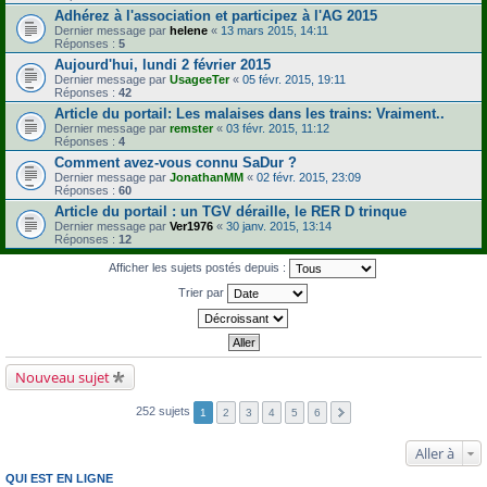
Adhérez à l'association et participez à l'AG 2015
Dernier message par
helene
«
13 mars 2015, 14:11
Réponses :
5
Aujourd'hui, lundi 2 février 2015
Dernier message par
UsageeTer
«
05 févr. 2015, 19:11
Réponses :
42
Article du portail: Les malaises dans les trains: Vraiment..
Dernier message par
remster
«
03 févr. 2015, 11:12
Réponses :
4
Comment avez-vous connu SaDur ?
Dernier message par
JonathanMM
«
02 févr. 2015, 23:09
Réponses :
60
Article du portail : un TGV déraille, le RER D trinque
Dernier message par
Ver1976
«
30 janv. 2015, 13:14
Réponses :
12
Afficher les sujets postés depuis :
Trier par
Nouveau sujet
252 sujets
1
2
3
4
5
6
Aller à
QUI EST EN LIGNE