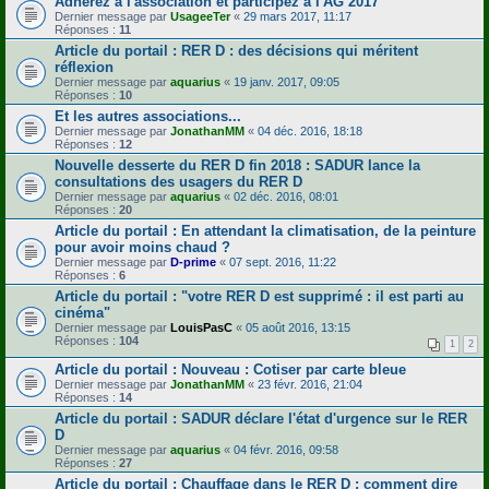
Adhérez à l'association et participez à l'AG 2017
Dernier message par
UsageeTer
«
29 mars 2017, 11:17
Réponses :
11
Article du portail : RER D : des décisions qui méritent
réflexion
Dernier message par
aquarius
«
19 janv. 2017, 09:05
Réponses :
10
Et les autres associations...
Dernier message par
JonathanMM
«
04 déc. 2016, 18:18
Réponses :
12
Nouvelle desserte du RER D fin 2018 : SADUR lance la
consultations des usagers du RER D
Dernier message par
aquarius
«
02 déc. 2016, 08:01
Réponses :
20
Article du portail : En attendant la climatisation, de la peinture
pour avoir moins chaud ?
Dernier message par
D-prime
«
07 sept. 2016, 11:22
Réponses :
6
Article du portail : "votre RER D est supprimé : il est parti au
cinéma"
Dernier message par
LouisPasC
«
05 août 2016, 13:15
Réponses :
104
1
2
Article du portail : Nouveau : Cotiser par carte bleue
Dernier message par
JonathanMM
«
23 févr. 2016, 21:04
Réponses :
14
Article du portail : SADUR déclare l'état d'urgence sur le RER
D
Dernier message par
aquarius
«
04 févr. 2016, 09:58
Réponses :
27
Article du portail : Chauffage dans le RER D : comment dire