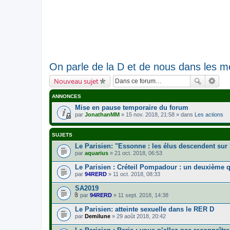
On parle de la D et de nous dans les m
Nouveau sujet
ANNONCES
Mise en pause temporaire du forum
par
JonathanMM
» 15 nov. 2018, 21:58 » dans
Les actions
SUJETS
Le Parisien: "Essonne : les élus descendent sur 
par
aquarius
» 21 oct. 2018, 06:53
Le Parisien : Créteil Pompadour : un deuxième q
par
94RERD
» 11 oct. 2018, 08:33
SA2019
par
94RERD
» 11 sept. 2018, 14:38
F
i
Le Parisien: atteinte sexuelle dans le RER D
c
par
Demilune
» 29 août 2018, 20:42
h
i