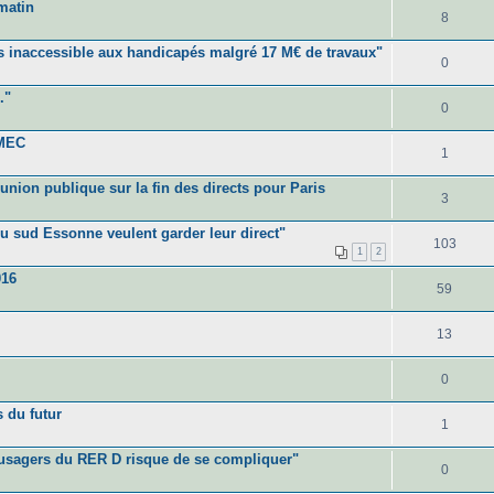
matin
8
rs inaccessible aux handicapés malgré 17 M€ de travaux"
0
."
0
UMEC
1
union publique sur la fin des directs pour Paris
3
du sud Essonne veulent garder leur direct"
103
1
2
016
59
13
0
 du futur
1
 usagers du RER D risque de se compliquer"
0