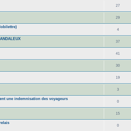
27
29
obilettre)
4
CANDALEUX
37
41
30
19
3
ment une indemnisation des voyageurs
0
15
relais
0