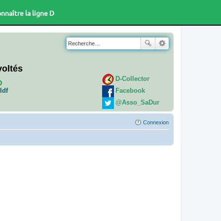
nnaître la ligne D
voltés
D-Collector
D
Facebook
Idf
@Asso_SaDur
Connexion