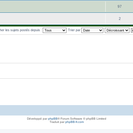
97
2
cher les sujets postés depuis :
Trier par
Développé par
phpBB
® Forum Software © phpBB Limited
Traduit par
phpBB-fr.com