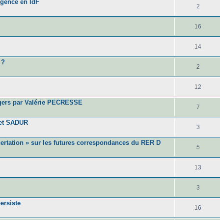
urgence en IdF
2
16
14
 ?
2
12
ers par Valérie PECRESSE
7
 et SADUR
3
certation » sur les futures correspondances du RER D
5
13
3
ersiste
16