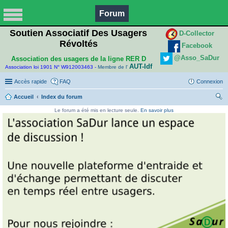
Forum
Soutien Associatif Des Usagers
D-Collector
Révoltés
Facebook
@Asso_SaDur
Association des usagers de la ligne RER D
AUT-Idf
Association loi 1901 N° W912003463 -
Membre de l'
Accès rapide
FAQ
Connexion
Accueil
Index du forum
ec
Le forum a été mis en lecture seule.
En savoir plus
her
ch
er