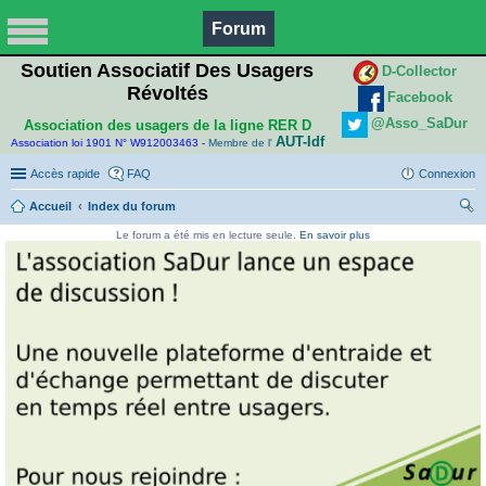
Forum
Soutien Associatif Des Usagers
D-Collector
Révoltés
Facebook
@Asso_SaDur
Association des usagers de la ligne RER D
AUT-Idf
Association loi 1901 N° W912003463 -
Membre de l'
Accès rapide
FAQ
Connexion
Accueil
Index du forum
ec
Le forum a été mis en lecture seule.
En savoir plus
her
ch
er