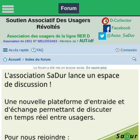
Forum
Soutien Associatif Des Usagers
D-Collector
Révoltés
Facebook
@Asso_SaDur
Association des usagers de la ligne RER D
AUT-Idf
Association loi 1901 N° W912003463 -
Membre de l'
Accès rapide
FAQ
Connexion
Accueil
Index du forum
ec
Le forum a été mis en lecture seule.
En savoir plus
her
ch
er