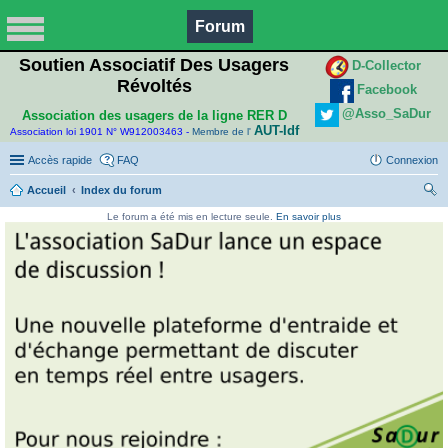
Forum
Soutien Associatif Des Usagers
D-Collector
Révoltés
Facebook
@Asso_SaDur
Association des usagers de la ligne RER D
AUT-Idf
Association loi 1901 N° W912003463 -
Membre de l'
Accès rapide
FAQ
Connexion
Accueil
Index du forum
ec
Le forum a été mis en lecture seule.
En savoir plus
her
ch
er