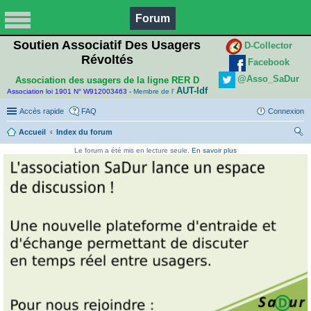
Forum
Soutien Associatif Des Usagers
D-Collector
Révoltés
Facebook
@Asso_SaDur
Association des usagers de la ligne RER D
AUT-Idf
Association loi 1901 N° W912003463 -
Membre de l'
Accès rapide
FAQ
Connexion
Accueil
Index du forum
ec
Le forum a été mis en lecture seule.
En savoir plus
her
ch
er