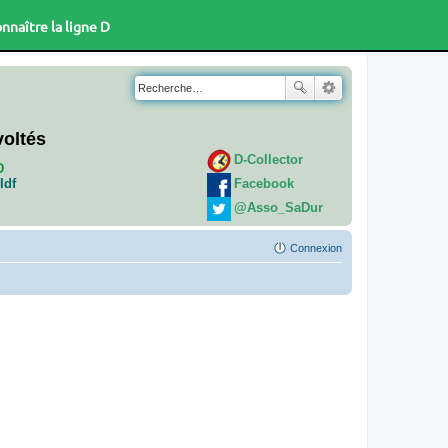
nnaître la ligne D
voltés
D-Collector
D
Facebook
Idf
@Asso_SaDur
Connexion