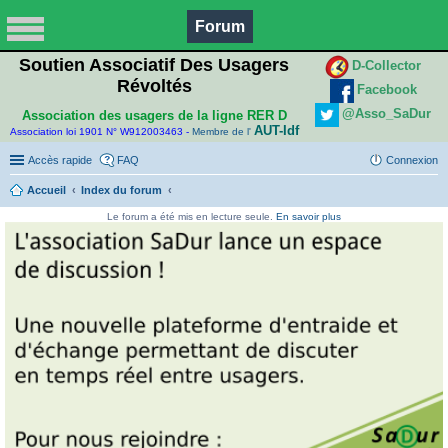
Forum
Soutien Associatif Des Usagers
D-Collector
Révoltés
Facebook
@Asso_SaDur
Association des usagers de la ligne RER D
AUT-Idf
Association loi 1901 N° W912003463 -
Membre de l'
Accès rapide
FAQ
Connexion
Accueil
Index du forum
Le forum a été mis en lecture seule.
En savoir plus