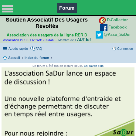
Forum
Soutien Associatif Des Usagers
D-Collector
Révoltés
Facebook
@Asso_SaDur
Association des usagers de la ligne RER D
AUT-Idf
Association loi 1901 N° W912003463 -
Membre de l'
Accès rapide
FAQ
Connexion
Accueil
Index du forum
Le forum a été mis en lecture seule.
En savoir plus