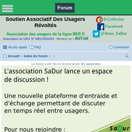
Forum
Soutien Associatif Des Usagers
D-Collector
Révoltés
Facebook
@Asso_SaDur
Association des usagers de la ligne RER D
AUT-Idf
Association loi 1901 N° W912003463 -
Membre de l'
Accès rapide
FAQ
Connexion
Accueil
Index du forum
ec
Le forum a été mis en lecture seule.
En savoir plus
her
ch
er