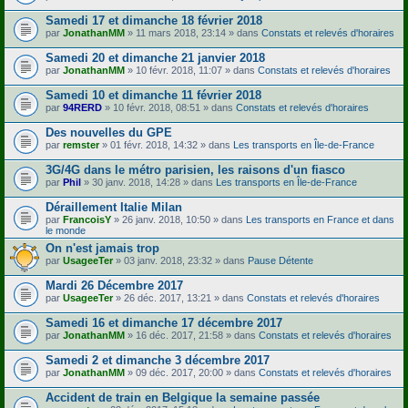
Samedi 17 et dimanche 18 février 2018
par
JonathanMM
» 11 mars 2018, 23:14 » dans
Constats et relevés d'horaires
Samedi 20 et dimanche 21 janvier 2018
par
JonathanMM
» 10 févr. 2018, 11:07 » dans
Constats et relevés d'horaires
Samedi 10 et dimanche 11 février 2018
par
94RERD
» 10 févr. 2018, 08:51 » dans
Constats et relevés d'horaires
Des nouvelles du GPE
par
remster
» 01 févr. 2018, 14:32 » dans
Les transports en Île-de-France
3G/4G dans le métro parisien, les raisons d'un fiasco
par
Phil
» 30 janv. 2018, 14:28 » dans
Les transports en Île-de-France
Déraillement Italie Milan
par
FrancoisY
» 26 janv. 2018, 10:50 » dans
Les transports en France et dans
le monde
On n'est jamais trop
par
UsageeTer
» 03 janv. 2018, 23:32 » dans
Pause Détente
Mardi 26 Décembre 2017
par
UsageeTer
» 26 déc. 2017, 13:21 » dans
Constats et relevés d'horaires
Samedi 16 et dimanche 17 décembre 2017
par
JonathanMM
» 16 déc. 2017, 21:58 » dans
Constats et relevés d'horaires
Samedi 2 et dimanche 3 décembre 2017
par
JonathanMM
» 09 déc. 2017, 20:00 » dans
Constats et relevés d'horaires
Accident de train en Belgique la semaine passée