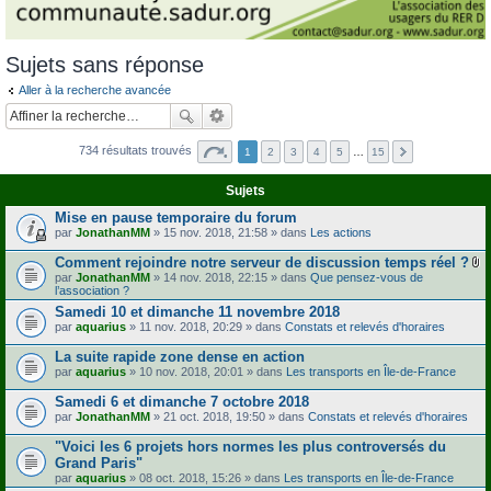
Sujets sans réponse
Aller à la recherche avancée
734 résultats trouvés
1
2
3
4
5
…
15
Sujets
Mise en pause temporaire du forum
par
JonathanMM
» 15 nov. 2018, 21:58 » dans
Les actions
Comment rejoindre notre serveur de discussion temps réel ?
F
par
JonathanMM
» 14 nov. 2018, 22:15 » dans
Que pensez-vous de
i
l’association ?
c
Samedi 10 et dimanche 11 novembre 2018
h
par
aquarius
» 11 nov. 2018, 20:29 » dans
Constats et relevés d'horaires
i
e
r
La suite rapide zone dense en action
(
par
aquarius
» 10 nov. 2018, 20:01 » dans
Les transports en Île-de-France
s
)
Samedi 6 et dimanche 7 octobre 2018
j
par
JonathanMM
» 21 oct. 2018, 19:50 » dans
Constats et relevés d'horaires
o
i
"Voici les 6 projets hors normes les plus controversés du
n
t
Grand Paris"
(
par
aquarius
» 08 oct. 2018, 15:26 » dans
Les transports en Île-de-France
s