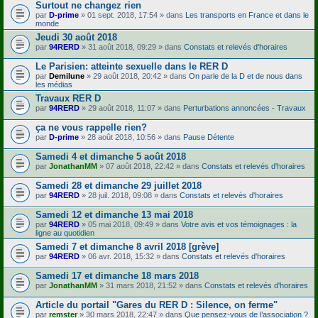
Surtout ne changez rien
)
par
D-prime
» 01 sept. 2018, 17:54 » dans
Les transports en France et dans le
monde
Jeudi 30 août 2018
par
94RERD
» 31 août 2018, 09:29 » dans
Constats et relevés d'horaires
Le Parisien: atteinte sexuelle dans le RER D
par
Demilune
» 29 août 2018, 20:42 » dans
On parle de la D et de nous dans
les médias
Travaux RER D
par
94RERD
» 29 août 2018, 11:07 » dans
Perturbations annoncées - Travaux
ça ne vous rappelle rien?
par
D-prime
» 28 août 2018, 10:56 » dans
Pause Détente
Samedi 4 et dimanche 5 août 2018
par
JonathanMM
» 07 août 2018, 22:42 » dans
Constats et relevés d'horaires
Samedi 28 et dimanche 29 juillet 2018
par
94RERD
» 28 juil. 2018, 09:08 » dans
Constats et relevés d'horaires
Samedi 12 et dimanche 13 mai 2018
par
94RERD
» 05 mai 2018, 09:49 » dans
Votre avis et vos témoignages : la
ligne au quotidien
Samedi 7 et dimanche 8 avril 2018 [grève]
par
94RERD
» 06 avr. 2018, 15:32 » dans
Constats et relevés d'horaires
Samedi 17 et dimanche 18 mars 2018
par
JonathanMM
» 31 mars 2018, 21:52 » dans
Constats et relevés d'horaires
Article du portail "Gares du RER D : Silence, on ferme"
par
remster
» 30 mars 2018, 22:47 » dans
Que pensez-vous de l’association ?