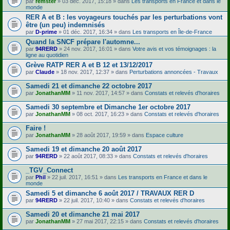
par
remster
» 03 déc. 2017, 15:18 » dans
Les transports en France et dans le
monde
RER A et B : les voyageurs touchés par les perturbations vont
être (un peu) indemnisés
par
D-prime
» 01 déc. 2017, 16:34 » dans
Les transports en Île-de-France
Quand la SNCF prépare l'automne...
par
94RERD
» 24 nov. 2017, 16:01 » dans
Votre avis et vos témoignages : la
ligne au quotidien
Grève RATP RER A et B 12 et 13/12/2017
par
Claude
» 18 nov. 2017, 12:37 » dans
Perturbations annoncées - Travaux
Samedi 21 et dimanche 22 octobre 2017
par
JonathanMM
» 11 nov. 2017, 14:57 » dans
Constats et relevés d'horaires
Samedi 30 septembre et Dimanche 1er octobre 2017
par
JonathanMM
» 08 oct. 2017, 16:23 » dans
Constats et relevés d'horaires
Faire !
par
JonathanMM
» 28 août 2017, 19:59 » dans
Espace culture
Samedi 19 et dimanche 20 août 2017
par
94RERD
» 22 août 2017, 08:33 » dans
Constats et relevés d'horaires
_TGV_Connect
par
Phil
» 22 juil. 2017, 16:51 » dans
Les transports en France et dans le
monde
Samedi 5 et dimanche 6 août 2017 / TRAVAUX RER D
par
94RERD
» 22 juil. 2017, 10:40 » dans
Constats et relevés d'horaires
Samedi 20 et dimanche 21 mai 2017
par
JonathanMM
» 27 mai 2017, 22:15 » dans
Constats et relevés d'horaires