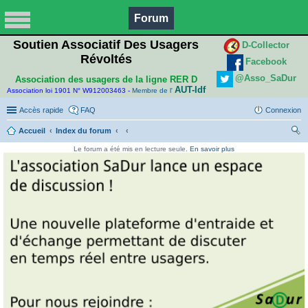
Forum
Soutien Associatif Des Usagers
D-Collector
Révoltés
Facebook
@Asso_SaDur
Association des usagers de la ligne RER D
AUT-Idf
Association loi 1901 N° W912003463 -
Membre de l'
Accès rapide
FAQ
Connexion
Accueil
Index du forum
ec
Le forum a été mis en lecture seule.
En savoir plus
her
ch
er