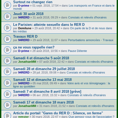
Surtout ne changez rien
)
par
D-prime
» 01 sept. 2018, 17:54 » dans
Les transports en France et dans le
monde
Jeudi 30 août 2018
par
94RERD
» 31 août 2018, 09:29 » dans
Constats et relevés d'horaires
Le Parisien: atteinte sexuelle dans le RER D
par
Demilune
» 29 août 2018, 20:42 » dans
On parle de la D et de nous dans
les médias
Travaux RER D
par
94RERD
» 29 août 2018, 11:07 » dans
Perturbations annoncées - Travaux
ça ne vous rappelle rien?
par
D-prime
» 28 août 2018, 10:56 » dans
Pause Détente
Samedi 4 et dimanche 5 août 2018
par
JonathanMM
» 07 août 2018, 22:42 » dans
Constats et relevés d'horaires
Samedi 28 et dimanche 29 juillet 2018
par
94RERD
» 28 juil. 2018, 09:08 » dans
Constats et relevés d'horaires
Samedi 12 et dimanche 13 mai 2018
par
94RERD
» 05 mai 2018, 09:49 » dans
Votre avis et vos témoignages : la
ligne au quotidien
Samedi 7 et dimanche 8 avril 2018 [grève]
par
94RERD
» 06 avr. 2018, 15:32 » dans
Constats et relevés d'horaires
Samedi 17 et dimanche 18 mars 2018
par
JonathanMM
» 31 mars 2018, 21:52 » dans
Constats et relevés d'horaires
Article du portail "Gares du RER D : Silence, on ferme"
par
remster
» 30 mars 2018, 22:47 » dans
Que pensez-vous de l’association ?