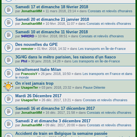
Samedi 17 et dimanche 18 février 2018
par
JonathanMM
» 11 mars 2018, 23:14 » dans
Constats et relevés d'horaires
Samedi 20 et dimanche 21 janvier 2018
par
JonathanMM
» 10 févr. 2018, 11:07 » dans
Constats et relevés d'horaires
Samedi 10 et dimanche 11 février 2018
par
94RERD
» 10 févr. 2018, 08:51 » dans
Constats et relevés d'horaires
Des nouvelles du GPE
par
remster
» 01 févr. 2018, 14:32 » dans
Les transports en Île-de-France
3G/4G dans le métro parisien, les raisons d'un fiasco
par
Phil
» 30 janv. 2018, 14:28 » dans
Les transports en Île-de-France
Déraillement Italie Milan
par
FrancoisY
» 26 janv. 2018, 10:50 » dans
Les transports en France et dans
le monde
On n'est jamais trop
par
UsageeTer
» 03 janv. 2018, 23:32 » dans
Pause Détente
Mardi 26 Décembre 2017
par
UsageeTer
» 26 déc. 2017, 13:21 » dans
Constats et relevés d'horaires
Samedi 16 et dimanche 17 décembre 2017
par
JonathanMM
» 16 déc. 2017, 21:58 » dans
Constats et relevés d'horaires
Samedi 2 et dimanche 3 décembre 2017
par
JonathanMM
» 09 déc. 2017, 20:00 » dans
Constats et relevés d'horaires
Accident de train en Belgique la semaine passée