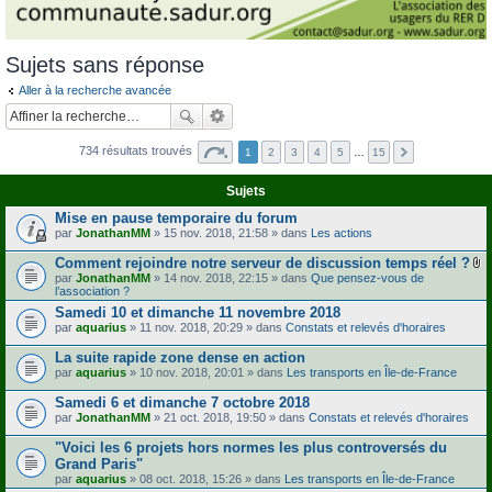
Sujets sans réponse
Aller à la recherche avancée
734 résultats trouvés
1
2
3
4
5
…
15
Sujets
Mise en pause temporaire du forum
par
JonathanMM
» 15 nov. 2018, 21:58 » dans
Les actions
Comment rejoindre notre serveur de discussion temps réel ?
F
par
JonathanMM
» 14 nov. 2018, 22:15 » dans
Que pensez-vous de
i
l’association ?
c
Samedi 10 et dimanche 11 novembre 2018
h
par
aquarius
» 11 nov. 2018, 20:29 » dans
Constats et relevés d'horaires
i
e
r
La suite rapide zone dense en action
(
par
aquarius
» 10 nov. 2018, 20:01 » dans
Les transports en Île-de-France
s
)
Samedi 6 et dimanche 7 octobre 2018
j
par
JonathanMM
» 21 oct. 2018, 19:50 » dans
Constats et relevés d'horaires
o
i
"Voici les 6 projets hors normes les plus controversés du
n
t
Grand Paris"
(
par
aquarius
» 08 oct. 2018, 15:26 » dans
Les transports en Île-de-France
s