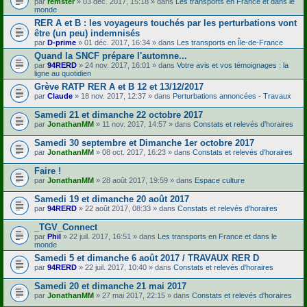
par
remster
» 03 déc. 2017, 15:18 » dans
Les transports en France et dans le
monde
RER A et B : les voyageurs touchés par les perturbations vont
être (un peu) indemnisés
par
D-prime
» 01 déc. 2017, 16:34 » dans
Les transports en Île-de-France
Quand la SNCF prépare l'automne...
par
94RERD
» 24 nov. 2017, 16:01 » dans
Votre avis et vos témoignages : la
ligne au quotidien
Grève RATP RER A et B 12 et 13/12/2017
par
Claude
» 18 nov. 2017, 12:37 » dans
Perturbations annoncées - Travaux
Samedi 21 et dimanche 22 octobre 2017
par
JonathanMM
» 11 nov. 2017, 14:57 » dans
Constats et relevés d'horaires
Samedi 30 septembre et Dimanche 1er octobre 2017
par
JonathanMM
» 08 oct. 2017, 16:23 » dans
Constats et relevés d'horaires
Faire !
par
JonathanMM
» 28 août 2017, 19:59 » dans
Espace culture
Samedi 19 et dimanche 20 août 2017
par
94RERD
» 22 août 2017, 08:33 » dans
Constats et relevés d'horaires
_TGV_Connect
par
Phil
» 22 juil. 2017, 16:51 » dans
Les transports en France et dans le
monde
Samedi 5 et dimanche 6 août 2017 / TRAVAUX RER D
par
94RERD
» 22 juil. 2017, 10:40 » dans
Constats et relevés d'horaires
Samedi 20 et dimanche 21 mai 2017
par
JonathanMM
» 27 mai 2017, 22:15 » dans
Constats et relevés d'horaires