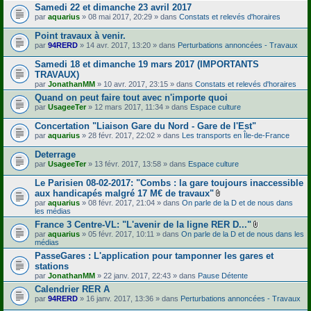
Samedi 22 et dimanche 23 avril 2017
par
aquarius
» 08 mai 2017, 20:29 » dans
Constats et relevés d'horaires
Point travaux à venir.
par
94RERD
» 14 avr. 2017, 13:20 » dans
Perturbations annoncées - Travaux
Samedi 18 et dimanche 19 mars 2017 (IMPORTANTS
TRAVAUX)
par
JonathanMM
» 10 avr. 2017, 23:15 » dans
Constats et relevés d'horaires
Quand on peut faire tout avec n'importe quoi
par
UsageeTer
» 12 mars 2017, 11:34 » dans
Espace culture
Concertation "Liaison Gare du Nord - Gare de l'Est"
par
aquarius
» 28 févr. 2017, 22:02 » dans
Les transports en Île-de-France
Deterrage
par
UsageeTer
» 13 févr. 2017, 13:58 » dans
Espace culture
Le Parisien 08-02-2017: "Combs : la gare toujours inaccessible
aux handicapés malgré 17 M€ de travaux"
F
par
aquarius
» 08 févr. 2017, 21:04 » dans
On parle de la D et de nous dans
i
les médias
c
France 3 Centre-VL: "L'avenir de la ligne RER D..."
h
F
par
aquarius
» 05 févr. 2017, 10:11 » dans
On parle de la D et de nous dans les
i
i
médias
e
c
r
PasseGares : L'application pour tamponner les gares et
h
(
stations
i
s
e
par
JonathanMM
» 22 janv. 2017, 22:43 » dans
Pause Détente
)
r
j
Calendrier RER A
(
o
par
94RERD
» 16 janv. 2017, 13:36 » dans
Perturbations annoncées - Travaux
s
i
)
n