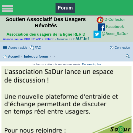
Forum
Soutien Associatif Des Usagers
D-Collector
Révoltés
Facebook
@Asso_SaDur
Association des usagers de la ligne RER D
AUT-Idf
Association loi 1901 N° W912003463 -
Membre de l'
Accès rapide
FAQ
Connexion
Accueil
Index du forum
ec
Le forum a été mis en lecture seule.
En savoir plus
her
ch
er