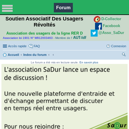
Forum
Soutien Associatif Des Usagers
D-Collector
Révoltés
Facebook
@Asso_SaDur
Association des usagers de la ligne RER D
AUT-Idf
Association loi 1901 N° W912003463 -
Membre de l'
Accès rapide
FAQ
Connexion
Accueil
Index du forum
ec
Le forum a été mis en lecture seule.
En savoir plus
her
ch
er