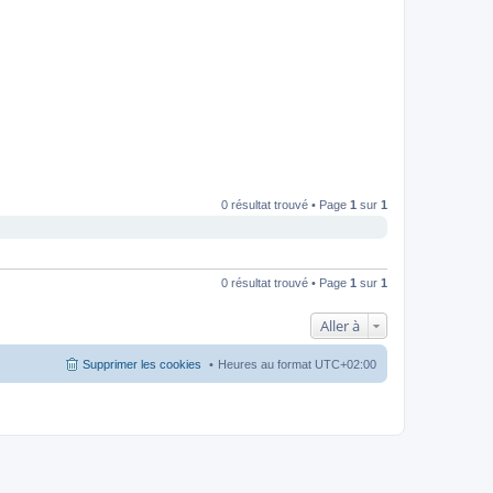
0 résultat trouvé • Page
1
sur
1
0 résultat trouvé • Page
1
sur
1
Aller à
Supprimer les cookies
Heures au format
UTC+02:00