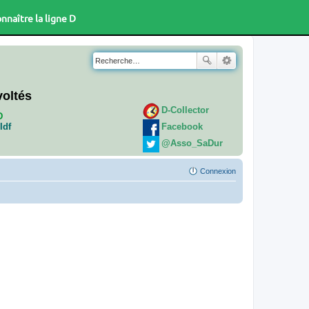
nnaître la ligne D
voltés
D-Collector
D
Facebook
Idf
@Asso_SaDur
Connexion