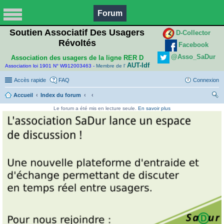
Forum
Soutien Associatif Des Usagers
D-Collector
Révoltés
Facebook
@Asso_SaDur
Association des usagers de la ligne RER D
AUT-Idf
Association loi 1901 N° W912003463 -
Membre de l'
Accès rapide
FAQ
Connexion
Accueil
Index du forum
ec
Le forum a été mis en lecture seule.
En savoir plus
her
ch
er