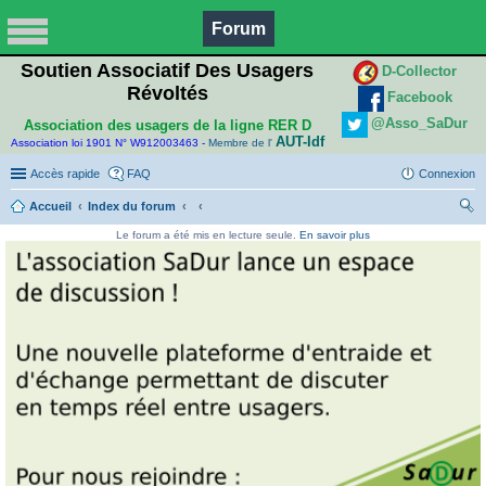
Forum
Soutien Associatif Des Usagers
D-Collector
Révoltés
Facebook
@Asso_SaDur
Association des usagers de la ligne RER D
AUT-Idf
Association loi 1901 N° W912003463 -
Membre de l'
Accès rapide
FAQ
Connexion
Accueil
Index du forum
ec
Le forum a été mis en lecture seule.
En savoir plus
her
ch
er