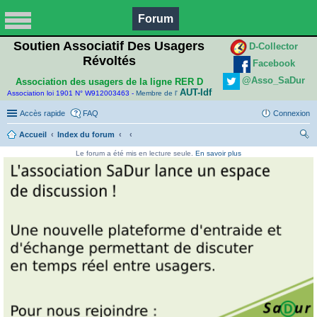
Forum
Soutien Associatif Des Usagers
D-Collector
Révoltés
Facebook
@Asso_SaDur
Association des usagers de la ligne RER D
AUT-Idf
Association loi 1901 N° W912003463 -
Membre de l'
Accès rapide
FAQ
Connexion
Accueil
Index du forum
ec
Le forum a été mis en lecture seule.
En savoir plus
her
ch
er