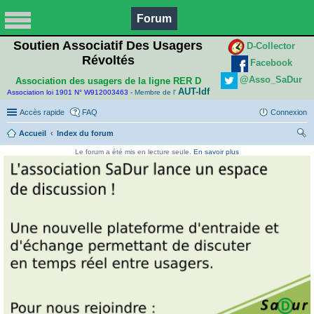
Forum
Soutien Associatif Des Usagers
D-Collector
Révoltés
Facebook
@Asso_SaDur
Association des usagers de la ligne RER D
AUT-Idf
Association loi 1901 N° W912003463 -
Membre de l'
Accès rapide
FAQ
Connexion
Accueil
Index du forum
ec
Le forum a été mis en lecture seule.
En savoir plus
her
ch
er