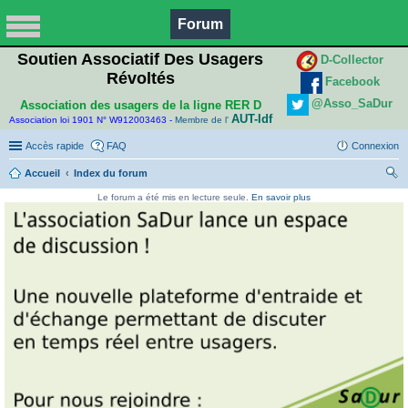
Forum
Soutien Associatif Des Usagers
D-Collector
Révoltés
Facebook
@Asso_SaDur
Association des usagers de la ligne RER D
AUT-Idf
Association loi 1901 N° W912003463 -
Membre de l'
Accès rapide
FAQ
Connexion
Accueil
Index du forum
ec
Le forum a été mis en lecture seule.
En savoir plus
her
ch
er