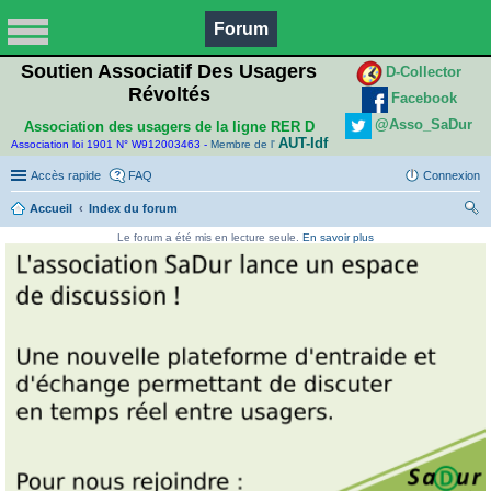
Forum
Soutien Associatif Des Usagers
D-Collector
Révoltés
Facebook
@Asso_SaDur
Association des usagers de la ligne RER D
AUT-Idf
Association loi 1901 N° W912003463 -
Membre de l'
Accès rapide
FAQ
Connexion
Accueil
Index du forum
ec
Le forum a été mis en lecture seule.
En savoir plus
her
ch
er