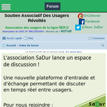
Forum
Soutien Associatif Des Usagers
D-Collector
Révoltés
Facebook
@Asso_SaDur
Association des usagers de la ligne RER D
AUT-Idf
Association loi 1901 N° W912003463 -
Membre de l'
Accès rapide
FAQ
Connexion
Accueil
Index du forum
ec
Le forum a été mis en lecture seule.
En savoir plus
her
ch
er