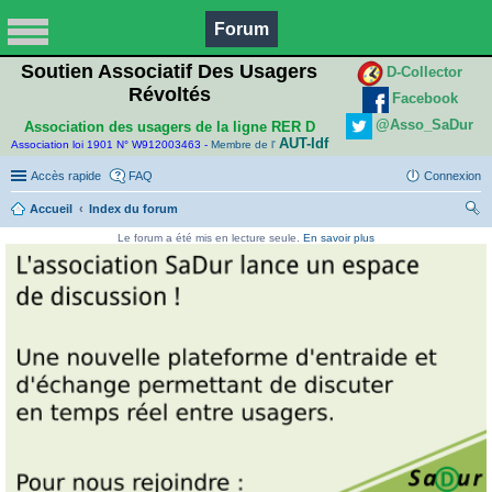
Forum
Soutien Associatif Des Usagers
D-Collector
Révoltés
Facebook
@Asso_SaDur
Association des usagers de la ligne RER D
AUT-Idf
Association loi 1901 N° W912003463 -
Membre de l'
Accès rapide
FAQ
Connexion
Accueil
Index du forum
ec
Le forum a été mis en lecture seule.
En savoir plus
her
ch
er