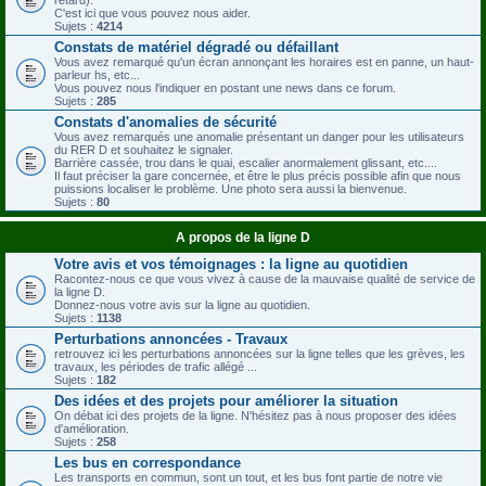
C'est ici que vous pouvez nous aider.
Sujets :
4214
Constats de matériel dégradé ou défaillant
Vous avez remarqué qu'un écran annonçant les horaires est en panne, un haut-
parleur hs, etc...
Vous pouvez nous l'indiquer en postant une news dans ce forum.
Sujets :
285
Constats d'anomalies de sécurité
Vous avez remarqués une anomalie présentant un danger pour les utilisateurs
du RER D et souhaitez le signaler.
Barrière cassée, trou dans le quai, escalier anormalement glissant, etc....
Il faut préciser la gare concernée, et être le plus précis possible afin que nous
puissions localiser le problème. Une photo sera aussi la bienvenue.
Sujets :
80
A propos de la ligne D
Votre avis et vos témoignages : la ligne au quotidien
Racontez-nous ce que vous vivez à cause de la mauvaise qualité de service de
la ligne D.
Donnez-nous votre avis sur la ligne au quotidien.
Sujets :
1138
Perturbations annoncées - Travaux
retrouvez ici les perturbations annoncées sur la ligne telles que les grèves, les
travaux, les périodes de trafic allégé ...
Sujets :
182
Des idées et des projets pour améliorer la situation
On débat ici des projets de la ligne. N'hésitez pas à nous proposer des idées
d'amélioration.
Sujets :
258
Les bus en correspondance
Les transports en commun, sont un tout, et les bus font partie de notre vie