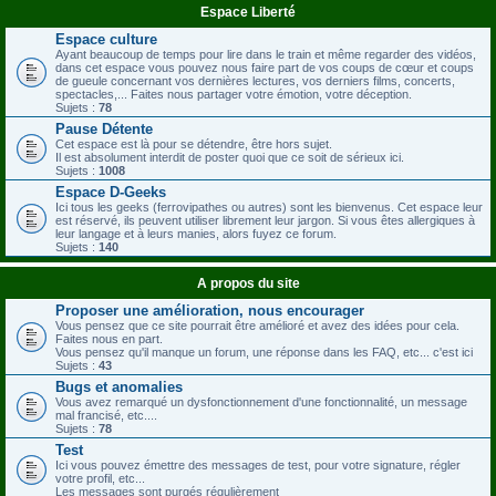
Espace Liberté
Espace culture
Ayant beaucoup de temps pour lire dans le train et même regarder des vidéos,
dans cet espace vous pouvez nous faire part de vos coups de cœur et coups
de gueule concernant vos dernières lectures, vos derniers films, concerts,
spectacles,... Faites nous partager votre émotion, votre déception.
Sujets :
78
Pause Détente
Cet espace est là pour se détendre, être hors sujet.
Il est absolument interdit de poster quoi que ce soit de sérieux ici.
Sujets :
1008
Espace D-Geeks
Ici tous les geeks (ferrovipathes ou autres) sont les bienvenus. Cet espace leur
est réservé, ils peuvent utiliser librement leur jargon. Si vous êtes allergiques à
leur langage et à leurs manies, alors fuyez ce forum.
Sujets :
140
A propos du site
Proposer une amélioration, nous encourager
Vous pensez que ce site pourrait être amélioré et avez des idées pour cela.
Faites nous en part.
Vous pensez qu'il manque un forum, une réponse dans les FAQ, etc... c'est ici
Sujets :
43
Bugs et anomalies
Vous avez remarqué un dysfonctionnement d'une fonctionnalité, un message
mal francisé, etc....
Sujets :
78
Test
Ici vous pouvez émettre des messages de test, pour votre signature, régler
votre profil, etc...
Les messages sont purgés régulièrement