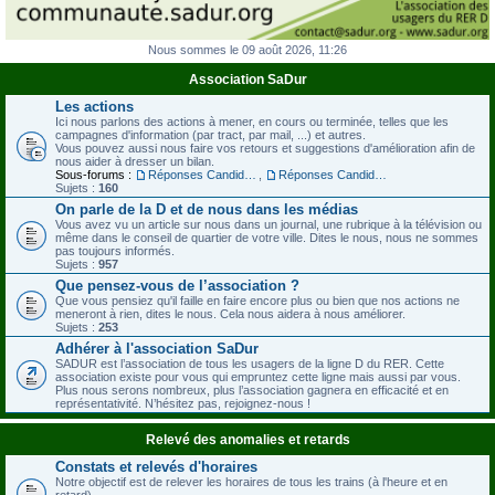
Nous sommes le 09 août 2026, 11:26
Association SaDur
Les actions
Ici nous parlons des actions à mener, en cours ou terminée, telles que les
campagnes d'information (par tract, par mail, ...) et autres.
Vous pouvez aussi nous faire vos retours et suggestions d'amélioration afin de
nous aider à dresser un bilan.
Sous-forums :
Réponses Candidats à notre questionnaire - Législatives 2012
,
Réponses Candidats à notre questionnaire - Régionales 2015
Sujets :
160
On parle de la D et de nous dans les médias
Vous avez vu un article sur nous dans un journal, une rubrique à la télévision ou
même dans le conseil de quartier de votre ville. Dites le nous, nous ne sommes
pas toujours informés.
Sujets :
957
Que pensez-vous de l’association ?
Que vous pensiez qu'il faille en faire encore plus ou bien que nos actions ne
meneront à rien, dites le nous. Cela nous aidera à nous améliorer.
Sujets :
253
Adhérer à l'association SaDur
SADUR est l’association de tous les usagers de la ligne D du RER. Cette
association existe pour vous qui empruntez cette ligne mais aussi par vous.
Plus nous serons nombreux, plus l’association gagnera en efficacité et en
représentativité. N’hésitez pas, rejoignez-nous !
Relevé des anomalies et retards
Constats et relevés d'horaires
Notre objectif est de relever les horaires de tous les trains (à l'heure et en
retard).