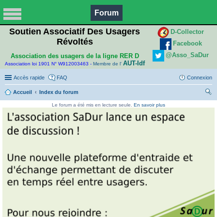
Forum
Soutien Associatif Des Usagers
D-Collector
Révoltés
Facebook
@Asso_SaDur
Association des usagers de la ligne RER D
AUT-Idf
Association loi 1901 N° W912003463 -
Membre de l'
Accès rapide
FAQ
Connexion
Accueil
Index du forum
ec
Le forum a été mis en lecture seule.
En savoir plus
her
ch
er