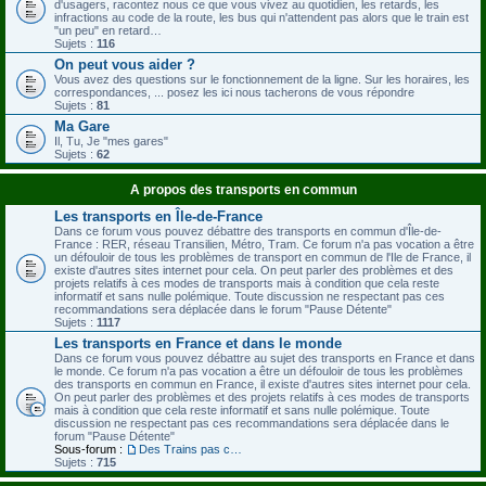
d'usagers, racontez nous ce que vous vivez au quotidien, les retards, les
infractions au code de la route, les bus qui n'attendent pas alors que le train est
"un peu" en retard…
Sujets :
116
On peut vous aider ?
Vous avez des questions sur le fonctionnement de la ligne. Sur les horaires, les
correspondances, ... posez les ici nous tacherons de vous répondre
Sujets :
81
Ma Gare
Il, Tu, Je "mes gares"
Sujets :
62
A propos des transports en commun
Les transports en Île-de-France
Dans ce forum vous pouvez débattre des transports en commun d'Île-de-
France : RER, réseau Transilien, Métro, Tram. Ce forum n'a pas vocation a être
un défouloir de tous les problèmes de transport en commun de l'Ile de France, il
existe d'autres sites internet pour cela. On peut parler des problèmes et des
projets relatifs à ces modes de transports mais à condition que cela reste
informatif et sans nulle polémique. Toute discussion ne respectant pas ces
recommandations sera déplacée dans le forum "Pause Détente"
Sujets :
1117
Les transports en France et dans le monde
Dans ce forum vous pouvez débattre au sujet des transports en France et dans
le monde. Ce forum n'a pas vocation a être un défouloir de tous les problèmes
des transports en commun en France, il existe d'autres sites internet pour cela.
On peut parler des problèmes et des projets relatifs à ces modes de transports
mais à condition que cela reste informatif et sans nulle polémique. Toute
discussion ne respectant pas ces recommandations sera déplacée dans le
forum "Pause Détente"
Sous-forum :
Des Trains pas comme les nôtres
Sujets :
715